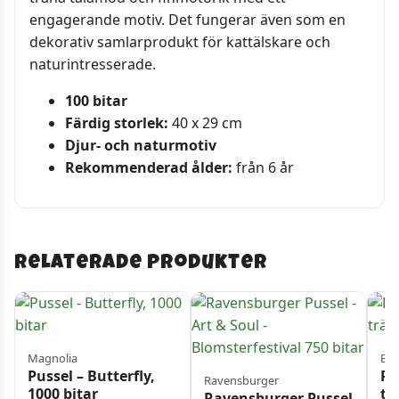
engagerande motiv. Det fungerar även som en
dekorativ samlarprodukt för kattälskare och
naturintresserade.
100 bitar
Färdig storlek:
40 x 29 cm
Djur- och naturmotiv
Rekommenderad ålder:
från 6 år
Relaterade produkter
Magnolia
Ed
Pussel – Butterfly,
Pu
Ravensburger
1000 bitar
tr
Ravensburger Pussel