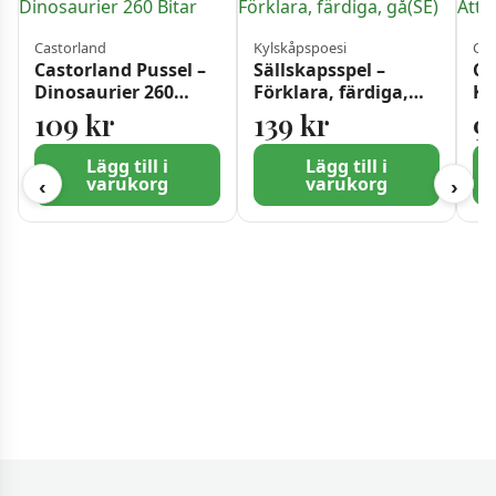
Castorland
Kylskåpspoesi
Cas
Castorland Pussel –
Sällskapsspel –
Ca
Dinosaurier 260
Förklara, färdiga,
K-
Bitar
gå(SE)
109
kr
139
kr
9
Lägg till i
Lägg till i
varukorg
varukorg
‹
›