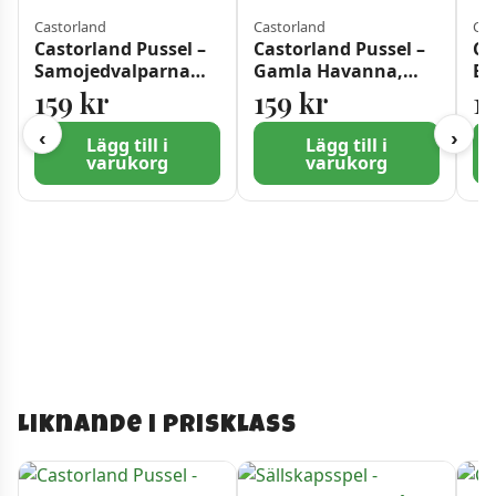
Castorland
Castorland
Cas
Castorland Pussel –
Castorland Pussel –
Ca
Samojedvalparna
Gamla Havanna,
En
1000 bitar
Kuba 1000 Bitar
st
159
kr
159
kr
1
‹
›
Lägg till i
Lägg till i
varukorg
varukorg
Liknande i prisklass