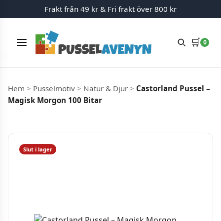
Frakt från 49 kr & Fri frakt över 800 kr
🛒
0
Meny
Hoppa till innehåll
Hem
>
Pusselmotiv
>
Natur & Djur
>
Castorland Pussel –
Magisk Morgon 100 Bitar
Slut i lager