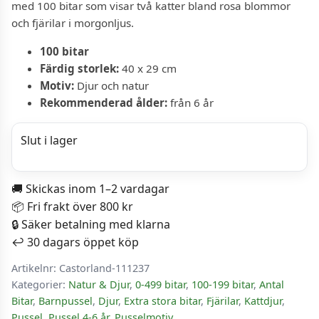
med 100 bitar som visar två katter bland rosa blommor
och fjärilar i morgonljus.
100 bitar
Färdig storlek:
40 x 29 cm
Motiv:
Djur och natur
Rekommenderad ålder:
från 6 år
Slut i lager
🚚 Skickas inom 1–2 vardagar
📦 Fri frakt över 800 kr
🔒 Säker betalning med klarna
↩️ 30 dagars öppet köp
Artikelnr:
Castorland-111237
Kategorier:
Natur & Djur
,
0-499 bitar
,
100-199 bitar
,
Antal
Bitar
,
Barnpussel
,
Djur
,
Extra stora bitar
,
Fjärilar
,
Kattdjur
,
Pussel
,
Pussel 4-6 år
,
Pusselmotiv