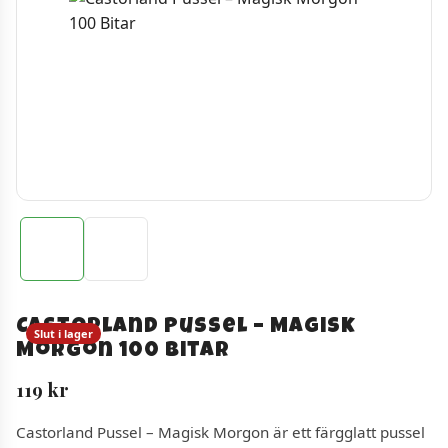
Castorland Pussel – Magisk
Slut i lager
Morgon 100 Bitar
119
kr
Castorland Pussel – Magisk Morgon är ett färgglatt pussel