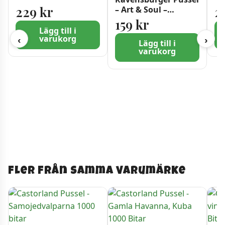
229
kr
2
– Art & Soul –
Blomsterfestival 750
159
kr
bitar
Lägg till i
varukorg
‹
›
Lägg till i
varukorg
Fler från samma varumärke