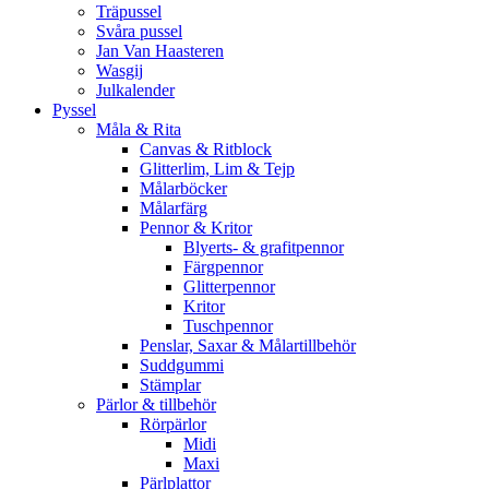
Träpussel
Svåra pussel
Jan Van Haasteren
Wasgij
Julkalender
Pyssel
Måla & Rita
Canvas & Ritblock
Glitterlim, Lim & Tejp
Målarböcker
Målarfärg
Pennor & Kritor
Blyerts- & grafitpennor
Färgpennor
Glitterpennor
Kritor
Tuschpennor
Penslar, Saxar & Målartillbehör
Suddgummi
Stämplar
Pärlor & tillbehör
Rörpärlor
Midi
Maxi
Pärlplattor