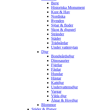
Berg
Historiska Monument
Kust & Hav
Nordiska
Rymden
Sjöar & floder
Skog & djungel
Stränder
Städer
Trädgårdar
Under vattenytan
Djur
Bondgårdsdjur
Dinosaurier
Fjärilar
Fåglar
Hundar
Hästar
Kattdjur
Undervattensdjur
Vargar
Vilda djur
Älgar & Hovdjur
Blommor
Städer & Platser