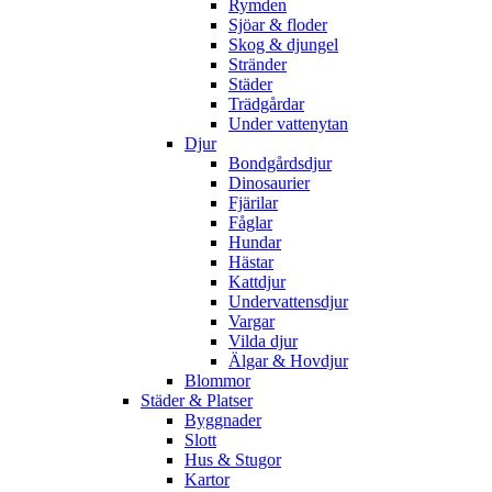
Rymden
Sjöar & floder
Skog & djungel
Stränder
Städer
Trädgårdar
Under vattenytan
Djur
Bondgårdsdjur
Dinosaurier
Fjärilar
Fåglar
Hundar
Hästar
Kattdjur
Undervattensdjur
Vargar
Vilda djur
Älgar & Hovdjur
Blommor
Städer & Platser
Byggnader
Slott
Hus & Stugor
Kartor