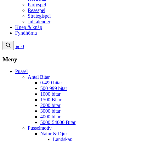
Partyspel
Resespel
Strategispel
Julkalender
Knep & knåp
Fyndhörna
🛒
0
Meny
Pussel
Antal Bitar
0-499 bitar
500-999 bitar
1000 bitar
1500 Bitar
2000 bitar
3000 bitar
4000 bitar
5000-54000 Bitar
Pusselmotiv
Natur & Djur
Landskap