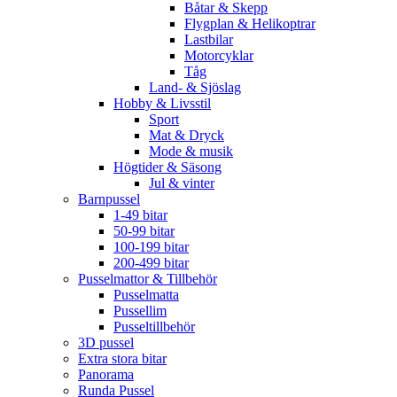
Båtar & Skepp
Flygplan & Helikoptrar
Lastbilar
Motorcyklar
Tåg
Land- & Sjöslag
Hobby & Livsstil
Sport
Mat & Dryck
Mode & musik
Högtider & Säsong
Jul & vinter
Barnpussel
1-49 bitar
50-99 bitar
100-199 bitar
200-499 bitar
Pusselmattor & Tillbehör
Pusselmatta
Pussellim
Pusseltillbehör
3D pussel
Extra stora bitar
Panorama
Runda Pussel