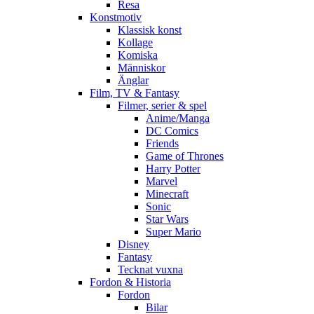
Resa
Konstmotiv
Klassisk konst
Kollage
Komiska
Människor
Änglar
Film, TV & Fantasy
Filmer, serier & spel
Anime/Manga
DC Comics
Friends
Game of Thrones
Harry Potter
Marvel
Minecraft
Sonic
Star Wars
Super Mario
Disney
Fantasy
Tecknat vuxna
Fordon & Historia
Fordon
Bilar