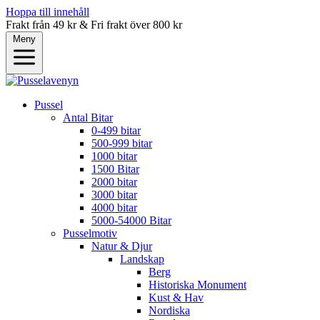
Hoppa till innehåll
Frakt från 49 kr & Fri frakt över 800 kr
Meny
Pussel
Antal Bitar
0-499 bitar
500-999 bitar
1000 bitar
1500 Bitar
2000 bitar
3000 bitar
4000 bitar
5000-54000 Bitar
Pusselmotiv
Natur & Djur
Landskap
Berg
Historiska Monument
Kust & Hav
Nordiska