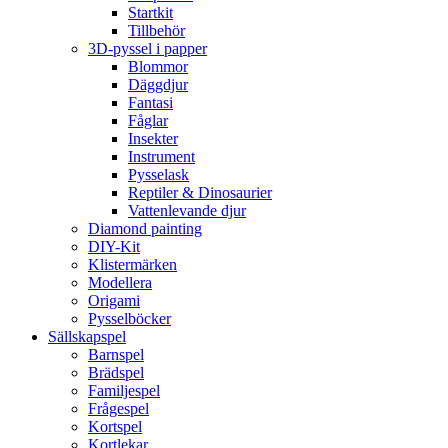
Startkit
Tillbehör
3D-pyssel i papper
Blommor
Däggdjur
Fantasi
Fåglar
Insekter
Instrument
Pysselask
Reptiler & Dinosaurier
Vattenlevande djur
Diamond painting
DIY-Kit
Klistermärken
Modellera
Origami
Pysselböcker
Sällskapspel
Barnspel
Brädspel
Familjespel
Frågespel
Kortspel
Kortlekar