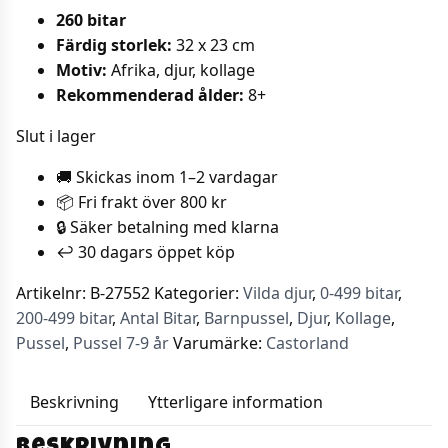
260 bitar
Färdig storlek:
32 x 23 cm
Motiv:
Afrika, djur, kollage
Rekommenderad ålder:
8+
Slut i lager
🚚 Skickas inom 1–2 vardagar
📦 Fri frakt över 800 kr
🔒 Säker betalning med klarna
↩️ 30 dagars öppet köp
Artikelnr:
B-27552
Kategorier:
Vilda djur
,
0-499 bitar
,
200-499 bitar
,
Antal Bitar
,
Barnpussel
,
Djur
,
Kollage
,
Pussel
,
Pussel 7-9 år
Varumärke:
Castorland
Beskrivning
Ytterligare information