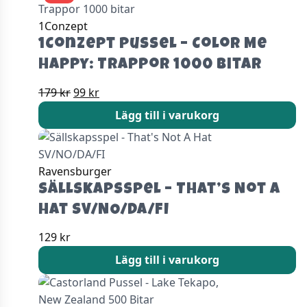
179 kr.
99 kr.
1Conzept
1Conzept Pussel – Color Me
Happy: Trappor 1000 bitar
Det
Det
179
kr
99
kr
ursprungliga
nuvarande
Lägg till i varukorg
priset
priset
var:
är:
179 kr.
99 kr.
Ravensburger
Sällskapsspel – That’s Not A
Hat SV/NO/DA/FI
129
kr
Lägg till i varukorg