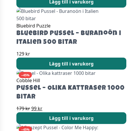
Lägg till i varukorg
Bluebird Puzzle
Bluebird Pussel – Buranoön i
Italien 500 bitar
129
kr
Lägg till i varukorg
−45%
Cobble Hill
Pussel – Olika kattraser 1000
bitar
Det
Det
179
kr
99
kr
ursprungliga
nuvarande
Lägg till i varukorg
priset
priset
var:
är:
−45%