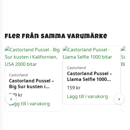
Fler från samma varumärke
Castorland
Castorland Pussel –
Castorland
Ca
Llama Selfie 1000
Castorland Pussel –
Ca
bitar
Big Sur kusten i
S
159
kr
Kalifornien, USA
Bi
249
kr
9
Lägg till i varukorg
2000 bitar
‹
›
Lägg till i varukorg
Lä