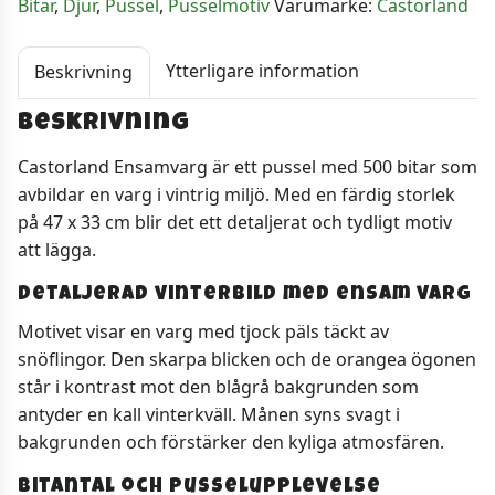
Bitar
,
Djur
,
Pussel
,
Pusselmotiv
Varumärke:
Castorland
Ytterligare information
Beskrivning
Beskrivning
Castorland Ensamvarg är ett pussel med 500 bitar som
avbildar en varg i vintrig miljö. Med en färdig storlek
på 47 x 33 cm blir det ett detaljerat och tydligt motiv
att lägga.
Detaljerad vinterbild med ensam varg
Motivet visar en varg med tjock päls täckt av
snöflingor. Den skarpa blicken och de orangea ögonen
står i kontrast mot den blågrå bakgrunden som
antyder en kall vinterkväll. Månen syns svagt i
bakgrunden och förstärker den kyliga atmosfären.
Bitantal och pusselupplevelse