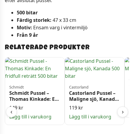
efter avslutat pussel.
500 bitar
Färdig storlek:
47 x 33 cm
Motiv:
Ensam varg i vintermiljö
Från 9 år
Relaterade produkter
Ca
Ca
Schmidt
Castorland
M
Schmidt Pussel –
Castorland Pussel –
bi
Thomas Kinkade: En
Maligne sjö, Kanada
1
fridfull reträtt 500
500 bitar
149
kr
119
kr
Lä
bitar
‹
›
Lägg till i varukorg
Lägg till i varukorg