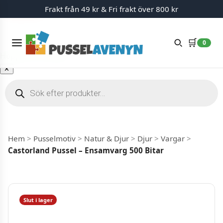
Frakt från 49 kr & Fri frakt över 800 kr
Slut i lager
Meny
🛒
0
Hoppa till innehåll
✕
Produktsökning
Hem
>
Pusselmotiv
>
Natur & Djur
>
Djur
>
Vargar
>
Castorland Pussel – Ensamvarg 500 Bitar
Slut i lager