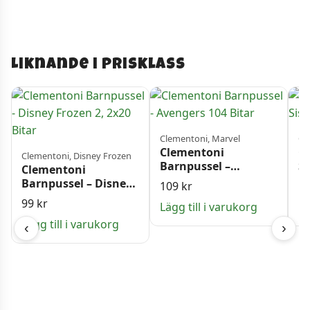
Liknande i prisklass
Clementoni, Marvel
Ca
Clementoni
Ca
Clementoni, Disney Frozen
Barnpussel –
Si
Clementoni
Avengers 104 Bitar
Bi
Barnpussel – Disney
109
kr
1
Frozen 2, 2×20 Bitar
99
kr
Lägg till i varukorg
Lä
Lägg till i varukorg
‹
›