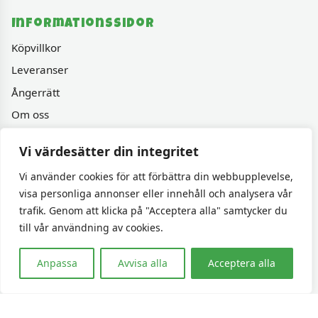
Informationssidor
Köpvillkor
Leveranser
Ångerrätt
Om oss
Integritetspolicy
Vi värdesätter din integritet
Vänner & Sammarbeten
Vi använder cookies för att förbättra din webbupplevelse,
visa personliga annonser eller innehåll och analysera vår
Populära sidor
trafik. Genom att klicka på "Acceptera alla" samtycker du
Varumärken
till vår användning av cookies.
Fyndhörnan
Anpassa
Avvisa alla
Acceptera alla
1000 bitars pussel
Sällskapspel