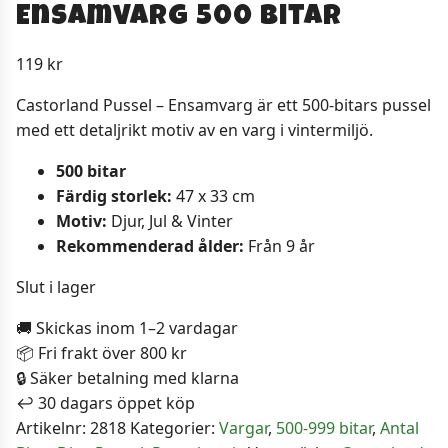
Ensamvarg 500 Bitar
119
kr
Castorland Pussel – Ensamvarg är ett 500-bitars pussel
med ett detaljrikt motiv av en varg i vintermiljö.
500 bitar
Färdig storlek:
47 x 33 cm
Motiv:
Djur, Jul & Vinter
Rekommenderad ålder:
Från 9 år
Slut i lager
🚚 Skickas inom 1–2 vardagar
📦 Fri frakt över 800 kr
🔒 Säker betalning med klarna
↩️ 30 dagars öppet köp
Artikelnr:
2818
Kategorier:
Vargar
,
500-999 bitar
,
Antal