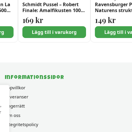
Ön La
Schmidt Pussel – Robert
Ravensburger P
500
Finale: Amalfikusten 1000
Naturens struk
bitar
bitar
169
kr
149
kr
rg
Lägg till i varukorg
Lägg till i 
Informationssidor
Köpvillkor
Leveranser
,
Ångerrätt
r
Om oss
Integritetspolicy