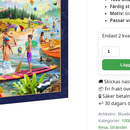
Färdig st
Motiv:
Mä
Passar v
Endast 2 kvar
Bluebird
Pussel
-
Lägg 
Sommarläge
vid
🚚 Skickas nä
Sjön
📦 Fri frakt öv
1000
🔒 Säker betal
bitar
↩️ 30 dagars 
mängd
Artikelnr:
Blueb
Kategorier:
1000
Resa
,
Stränder