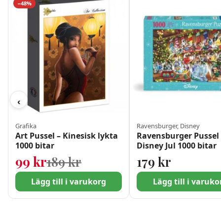
−48%
‹
Grafika
Ravensburger, Disney
Art Pussel – Kinesisk lykta
Ravensburger Pussel 
1000 bitar
Disney Jul 1000 bitar
Det ursprungliga priset 
Det nuvarande priset är:
99
kr
189
kr
179
kr
Lägg till i varukorg
Lägg till i varuko