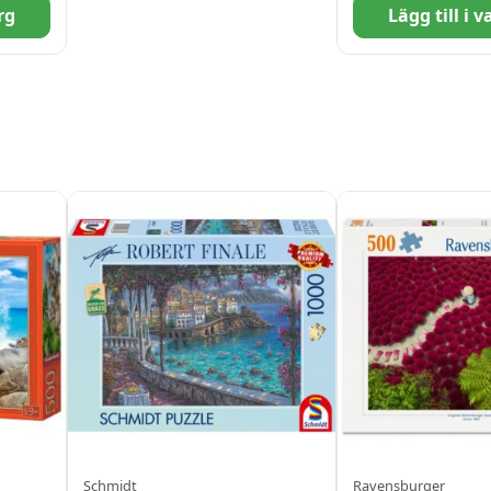
rg
Lägg till i 
Schmidt
Ravensburger