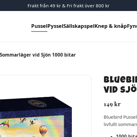
Frakt från 49 kr & Fri frakt över 800 kr
Pussel
Pyssel
Sällskapspel
Knep & knåp
Fyn
 Sommarläger vid Sjön 1000 bitar
Bluebi
vid Sj
149
kr
Bluebird Pussel
livfullt sommar
1000 bit