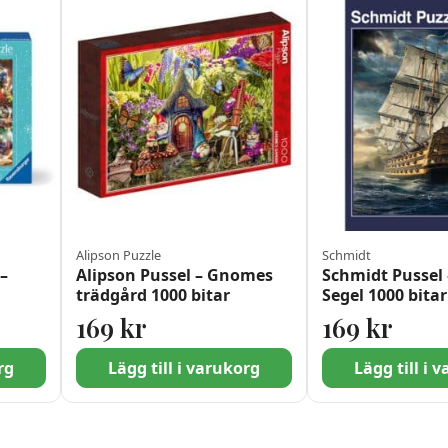
Alipson Puzzle
Schmidt
–
Alipson Pussel – Gnomes
Schmidt Pussel 
trädgård 1000 bitar
Segel 1000 bitar
var: 189 kr.
 99 kr.
169
kr
169
kr
rg
Lägg till i varukorg
Lägg till i 