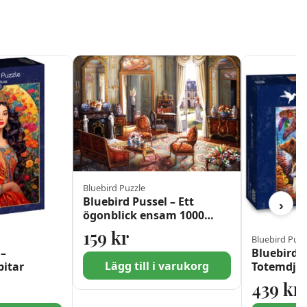
Bluebird Puzzle
Bluebird Pussel – Ett
›
ögonblick ensam 1000
Bitar
159
kr
Bluebird Puzz
 –
Bluebird B
Lägg till i varukorg
itar
Totemdjur
439
kr