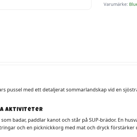
Varumärke:
Blu
tars pussel med ett detaljerat sommarlandskap vid en sjöstr
 aktiviteter
a som badar, paddlar kanot och står på SUP-brädor. En husv
flytringar och en picknickkorg med mat och dryck förstärke