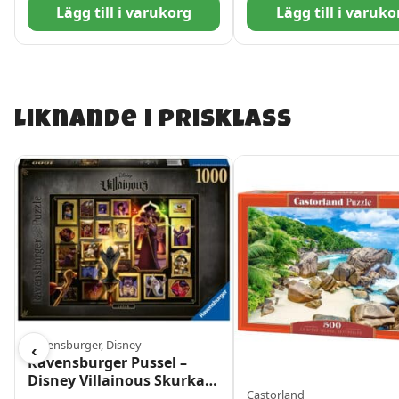
Lägg till i varukorg
Lägg till i varuko
Liknande i prisklass
Ravensburger, Disney
‹
Ravensburger Pussel –
Disney Villainous Skurkar
Castorland
– Jafar 1000 bitar