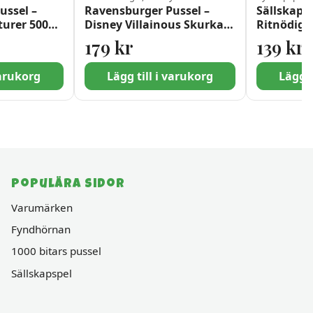
ussel –
Ravensburger Pussel –
Sällskapss
turer 500
Disney Villainous Skurkar:
Ritnödig(S
Svarte Petter 1000 bitar
179
kr
139
kr
varukorg
Lägg till i varukorg
Lägg t
Populära sidor
Varumärken
Fyndhörnan
1000 bitars pussel
Sällskapspel