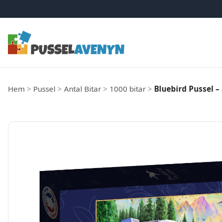
Hoppa till innehåll
Hem
>
Pussel
>
Antal Bitar
>
1000 bitar
>
Bluebird Pussel –