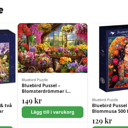
e
Bluebird Puzzle
Bluebird Pussel –
Blomsterdrömmar i
växthuset 500 Bitar
149
kr
Bluebird Puzzle
 & två
Bluebird Pussel
ar
Blommusa 500 b
Lägg till i varukorg
129
kr