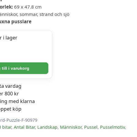
orlek:
69 x 47.8 cm
nniskor, sommar, strand och sjö
uxna pusslare
 i lager
till i varukorg
r
sta vardag
er 800 kr
ning med klarna
öppet köp
ird-Puzzle-F-90979
 bitar
,
Antal Bitar
,
Landskap
,
Människor
,
Pussel
,
Pusselmotiv
,