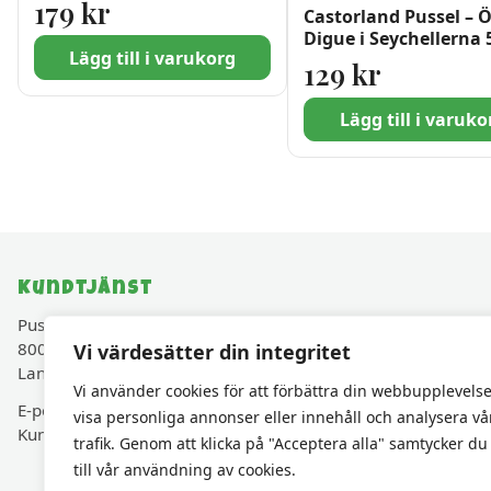
179
kr
Castorland Pussel – 
Digue i Seychellerna 
Lägg till i varukorg
bitar
129
kr
Lägg till i varuko
Kundtjänst
Pusselavenyn.se drivs av Cadjam AB (Org.nr 559427-
8003)
Vi värdesätter din integritet
Lancashirevägen 30, 819 40 Karlholmsbruk, Sverige
Vi använder cookies för att förbättra din webbupplevelse
E-post:
kundservice@pusselavenyn.se
visa personliga annonser eller innehåll och analysera vå
Kundservice via e-post • Svar inom 48 h vardagar
trafik. Genom att klicka på "Acceptera alla" samtycker du
till vår användning av cookies.