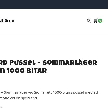
🛒
dhörna
0
rd Pussel – Sommarläger
ön 1000 bitar
 – Sommarläger vid Sjön är ett 1000-bitars pussel med ett
motiv vid en sjöstrand.
ar