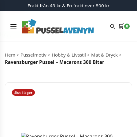
Frakt från 49 kr & Fri frakt över 800 kr
Slut i lager
🛒
0
Meny
Hoppa till innehåll
Hem
>
Pusselmotiv
>
Hobby & Livsstil
>
Mat & Dryck
>
Ravensburger Pussel – Macarons 300 Bitar
Slut i lager