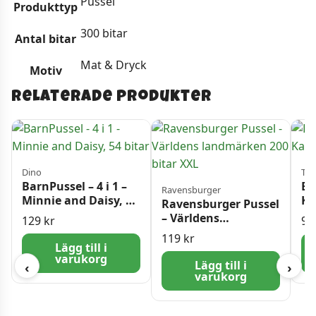
Pussel
Produkttyp
300 bitar
Antal bitar
Mat & Dryck
Motiv
Relaterade produkter
Dino
Tref
BarnPussel – 4 i 1 –
Ba
Ravensburger
Minnie and Daisy, 54
Ka
Ravensburger Pussel
bitar
bi
– Världens
129
kr
9
landmärken 200
119
kr
bitar XXL
Lägg till i
varukorg
Lägg till i
‹
›
varukorg