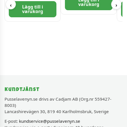
varukorg
‹
›
Lägg till i
varukorg
Kundtjänst
Pusselavenyn.se drivs av Cadjam AB (Org.nr 559427-
8003)
Lancashirevägen 30, 819 40 Karlholmsbruk, Sverige
E-post:
kundservice@pusselavenyn.se