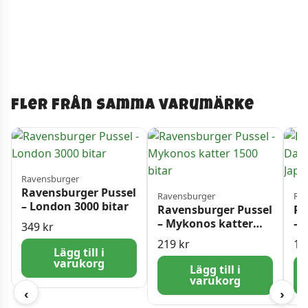
Fler från samma varumärke
Ravensburger
Ravensburger Pussel
Ravensburger
Rav
– London 3000 bitar
Ravensburger Pussel
Ra
– Mykonos katter
– 
349
kr
1500 bitar
Ky
219
kr
17
bi
Lägg till i
varukorg
Lägg till i
varukorg
‹
›