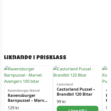
Liknande i prisklass
Castorland
Castorland Pussel –
Ravensburger, Marvel
Rav
Brandbil 120 Bitar
Ravensburger
Ra
Barnpussel – Marvel:
Pu
99
kr
Avengers 100 bitar
Pe
129
kr
9
Pu
Lägg till i