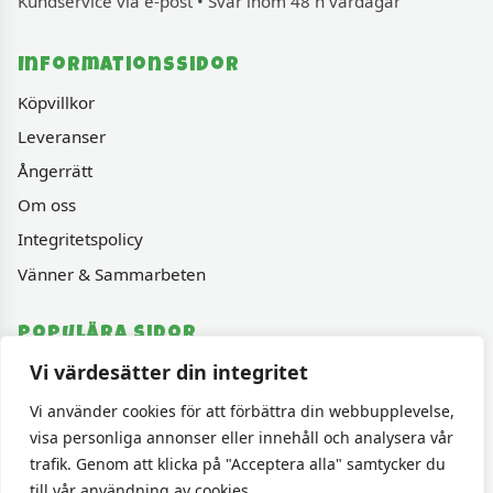
Kundservice via e-post • Svar inom 48 h vardagar
Informationssidor
Köpvillkor
Leveranser
Ångerrätt
Om oss
Integritetspolicy
Vänner & Sammarbeten
Populära sidor
Vi värdesätter din integritet
Varumärken
Fyndhörnan
Vi använder cookies för att förbättra din webbupplevelse,
visa personliga annonser eller innehåll och analysera vår
1000 bitars pussel
trafik. Genom att klicka på "Acceptera alla" samtycker du
Sällskapspel
till vår användning av cookies.