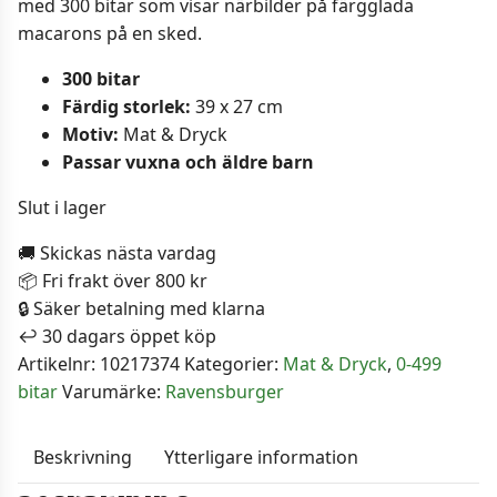
med 300 bitar som visar närbilder på färgglada
macarons på en sked.
300 bitar
Färdig storlek:
39 x 27 cm
Motiv:
Mat & Dryck
Passar vuxna och äldre barn
Slut i lager
🚚 Skickas nästa vardag
📦 Fri frakt över 800 kr
🔒 Säker betalning med klarna
↩️ 30 dagars öppet köp
Artikelnr:
10217374
Kategorier:
Mat & Dryck
,
0-499
bitar
Varumärke:
Ravensburger
Beskrivning
Ytterligare information