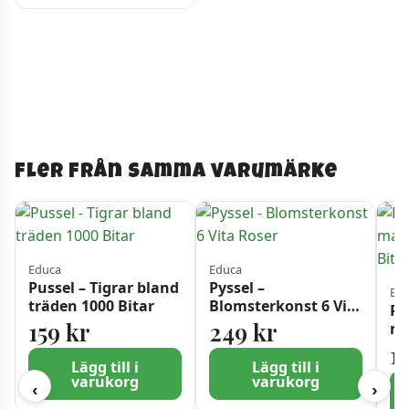
Fler från samma varumärke
Educa
Educa
Pussel – Tigrar bland
Pyssel –
Ed
träden 1000 Bitar
Blomsterkonst 6 Vita
Pu
Roser
159
kr
249
kr
ma
10
1
Lägg till i
Lägg till i
varukorg
varukorg
‹
›