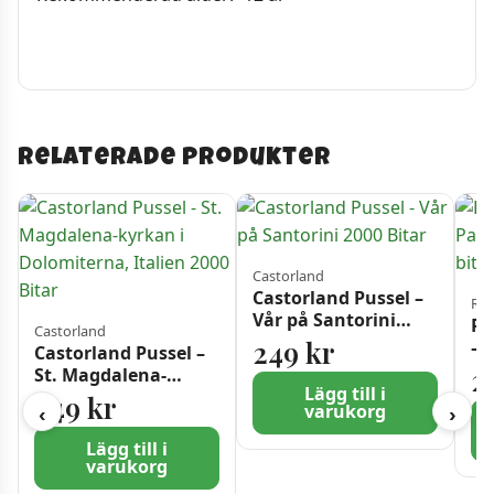
Relaterade produkter
Castorland
Castorland Pussel –
Rav
Vår på Santorini
Ra
Castorland
2000 Bitar
249
kr
– 
Castorland Pussel –
20
2
St. Magdalena-
Lägg till i
kyrkan i
249
kr
varukorg
‹
›
Dolomiterna, Italien
2000 Bitar
Lägg till i
varukorg