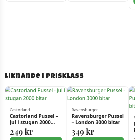
Liknande i prisklass
Castorland
Ravensburger
Castorland Pussel –
Ravensburger Pussel
Rav
Jul i stugan 2000
– London 3000 bitar
Ra
bitar
249
kr
349
kr
Pu
30
2