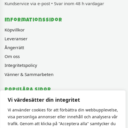
Kundservice via e-post • Svar inom 48 h vardagar
Informationssidor
Köpvillkor
Leveranser
Ångerrätt
Om oss
Integritetspolicy
Vänner & Sammarbeten
Populära sidor
Vi värdesätter din integritet
Varumärken
Fyndhörnan
Vi använder cookies för att förbättra din webbupplevelse,
visa personliga annonser eller innehåll och analysera vår
1000 bitars pussel
trafik. Genom att klicka på "Acceptera alla" samtycker du
Sällskapspel