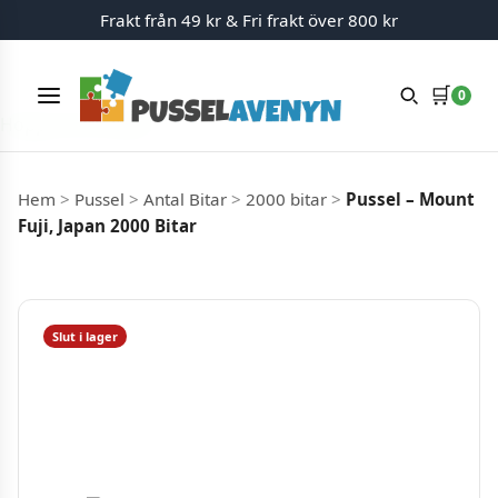
Frakt från 49 kr & Fri frakt över 800 kr
🛒
0
Meny
Hoppa till innehåll
Hem
>
Pussel
>
Antal Bitar
>
2000 bitar
>
Pussel – Mount
Fuji, Japan 2000 Bitar
Slut i lager