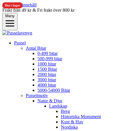
Hoppa till innehåll
Slut i lager
Slut i lager
Frakt från 49 kr & Fri frakt över 800 kr
Meny
Pussel
Antal Bitar
0-499 bitar
500-999 bitar
1000 bitar
1500 Bitar
2000 bitar
3000 bitar
4000 bitar
5000-54000 Bitar
Pusselmotiv
Natur & Djur
Landskap
Berg
Historiska Monument
Kust & Hav
Nordiska