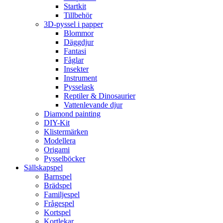
Startkit
Tillbehör
3D-pyssel i papper
Blommor
Däggdjur
Fantasi
Fåglar
Insekter
Instrument
Pysselask
Reptiler & Dinosaurier
Vattenlevande djur
Diamond painting
DIY-Kit
Klistermärken
Modellera
Origami
Pysselböcker
Sällskapspel
Barnspel
Brädspel
Familjespel
Frågespel
Kortspel
Kortlekar