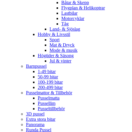
Båtar & Skepp
Flygplan & Helikoptrar
Lastbilar
Motorcyklar
Tåg
Land- & Sjöslag
Hobby & Livsstil
Sport
Mat & Dryck
Mode & musik
Högtider & Säsong
Jul & vinter
Barnpussel
1-49 bitar
50-99 bitar
100-199 bitar
200-499 bitar
Pusselmattor & Tillbehör
Pusselmatta
Pussellim
Pusseltillbehör
3D pussel
Extra stora bitar
Panorama
Runda Pussel