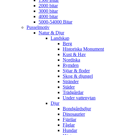
1500 Bitar
2000 bitar
3000 bitar
4000 bitar
5000-54000 Bitar
Pusselmotiv
Natur & Djur
Landskap
Berg
Historiska Monument
Kust & Hav
Nordiska
Rymden
Sjöar & floder
Skog & djungel
Stränder
Städer
Trädgårdar
Under vattenytan
Djur
Bondgårdsdjur
Dinosaurier
Fjärilar
Fåglar
Hundar