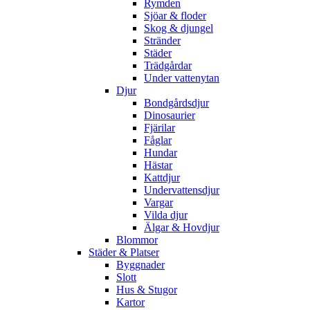
Rymden
Sjöar & floder
Skog & djungel
Stränder
Städer
Trädgårdar
Under vattenytan
Djur
Bondgårdsdjur
Dinosaurier
Fjärilar
Fåglar
Hundar
Hästar
Kattdjur
Undervattensdjur
Vargar
Vilda djur
Älgar & Hovdjur
Blommor
Städer & Platser
Byggnader
Slott
Hus & Stugor
Kartor