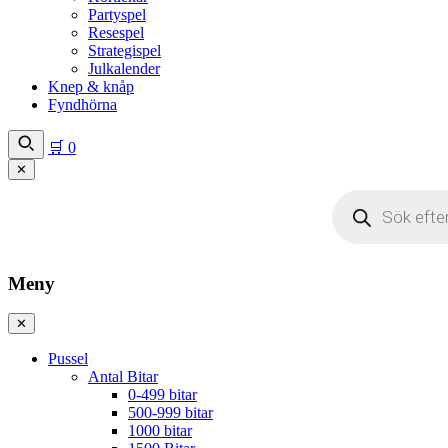
Partyspel
Resespel
Strategispel
Julkalender
Knep & knåp
Fyndhörna
🛒
0
✕
Produktsökning
Meny
✕
Pussel
Antal Bitar
0-499 bitar
500-999 bitar
1000 bitar