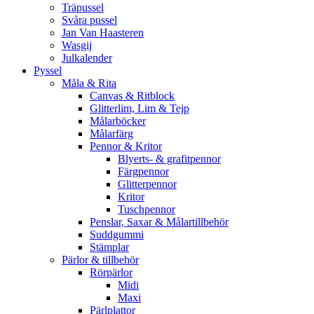
Träpussel
Svåra pussel
Jan Van Haasteren
Wasgij
Julkalender
Pyssel
Måla & Rita
Canvas & Ritblock
Glitterlim, Lim & Tejp
Målarböcker
Målarfärg
Pennor & Kritor
Blyerts- & grafitpennor
Färgpennor
Glitterpennor
Kritor
Tuschpennor
Penslar, Saxar & Målartillbehör
Suddgummi
Stämplar
Pärlor & tillbehör
Rörpärlor
Midi
Maxi
Pärlplattor