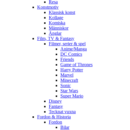
Resa
Konstmotiv
Klassisk konst
Kollage
Komiska
Människor
Änglar
Film, TV & Fantasy
Filmer, serier & spel
Anime/Manga
DC Comics
Friends
Game of Thrones
Harry Potter
Marvel
Minecraft
Sonic
Star Wars
Super Mario
Disney
Fantasy
Tecknat vuxna
Fordon & Historia
Fordon
Bilar