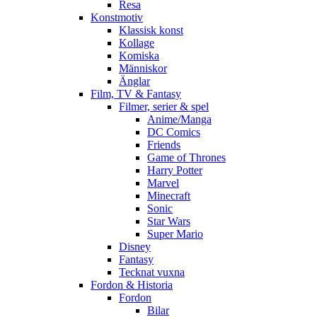
Resa
Konstmotiv
Klassisk konst
Kollage
Komiska
Människor
Änglar
Film, TV & Fantasy
Filmer, serier & spel
Anime/Manga
DC Comics
Friends
Game of Thrones
Harry Potter
Marvel
Minecraft
Sonic
Star Wars
Super Mario
Disney
Fantasy
Tecknat vuxna
Fordon & Historia
Fordon
Bilar