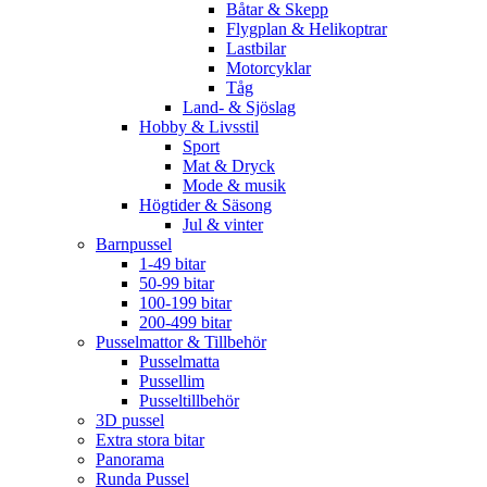
Båtar & Skepp
Flygplan & Helikoptrar
Lastbilar
Motorcyklar
Tåg
Land- & Sjöslag
Hobby & Livsstil
Sport
Mat & Dryck
Mode & musik
Högtider & Säsong
Jul & vinter
Barnpussel
1-49 bitar
50-99 bitar
100-199 bitar
200-499 bitar
Pusselmattor & Tillbehör
Pusselmatta
Pussellim
Pusseltillbehör
3D pussel
Extra stora bitar
Panorama
Runda Pussel