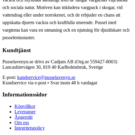
och sociala natur. Motiven kan inkludera vargpack i skogar, vid
vattendrag eller under norrskenet, och de erbjuder en chans att
uppskatta djurets vackra och kraftfulla utseende. Pussel med
vargtema kan vara en utmaning och en njutning för djurälskare och
pusselentusiaster.
Kundtjänst
Pusselavenyn.se drivs av Cadjam AB (Org.nr 559427-8003)
Lancashirevägen 30, 819 40 Karlholmsbruk, Sverige
E-post:
kundservice@pusselavenyn.se
Kundservice via e-post • Svar inom 48 h vardagar
Informationssidor
Köpvillkor
Leveranser
Ångerrätt
Om oss
Integritetspolicy