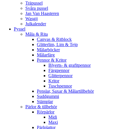
Träpussel
Svåra pussel
Jan Van Haasteren
Wasgij
Julkalender
Pyssel
Måla & Rita
Canvas & Ritblock
Glitterlim, Lim & Tejp
Målarböcker
Målarfärg
Pennor & Kritor
Blyerts- & grafitpennor
Färgpennor
Glitterpennor
Kritor
Tuschpennor
Penslar, Saxar & Målartillbehör
Suddgummi
Stämplar
Pärlor & tillbehör
Rörpärlor
Midi
Maxi
Pärlplattor