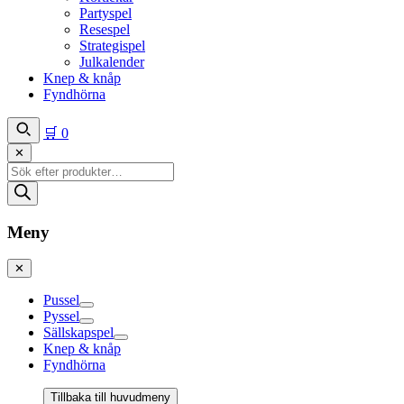
Partyspel
Resespel
Strategispel
Julkalender
Knep & knåp
Fyndhörna
🛒
0
✕
Produktsökning
Meny
✕
Pussel
Pyssel
Sällskapspel
Knep & knåp
Fyndhörna
Tillbaka till huvudmeny