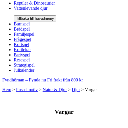
Reptiler & Dinosaurier
Vattenlevande djur
Tillbaka till huvudmeny
Barnspel
Brädspel
Familjespel
Frågespel
Kortspel
Kortlekar
Partyspel
Resespel
Strategispel
Julkalender
Fyndhörnan – Fynda nu
Fri frakt från 800 kr
Hem
>
Pusselmotiv
>
Natur & Djur
>
Djur
>
Vargar
Vargar