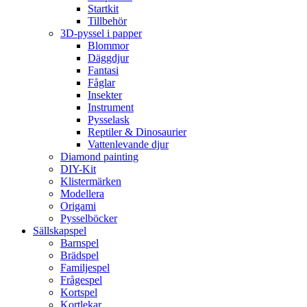
Startkit
Tillbehör
3D-pyssel i papper
Blommor
Däggdjur
Fantasi
Fåglar
Insekter
Instrument
Pysselask
Reptiler & Dinosaurier
Vattenlevande djur
Diamond painting
DIY-Kit
Klistermärken
Modellera
Origami
Pysselböcker
Sällskapspel
Barnspel
Brädspel
Familjespel
Frågespel
Kortspel
Kortlekar