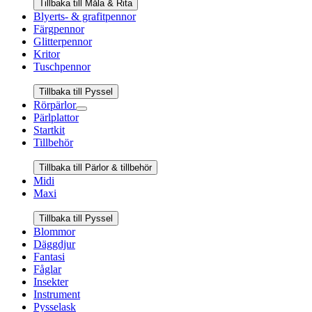
Tillbaka till Måla & Rita
Blyerts- & grafitpennor
Färgpennor
Glitterpennor
Kritor
Tuschpennor
Tillbaka till Pyssel
Rörpärlor
Pärlplattor
Startkit
Tillbehör
Tillbaka till Pärlor & tillbehör
Midi
Maxi
Tillbaka till Pyssel
Blommor
Däggdjur
Fantasi
Fåglar
Insekter
Instrument
Pysselask