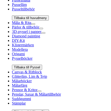
Pusselmatta
Pussellim
Pusseltillbehör
Tillbaka till huvudmeny
Måla & Rita
Pärlor & tillbehör
3D-pyssel i papper
Diamond painting
DIY-Kit
Klistermärken
Modellera
Origami
Pysselböcker
Tillbaka till Pyssel
Canvas & Ritblock
Glitterlim, Lim & Tejp
Målarböcker
Målarfärg
Pennor & Kritor
Penslar, Saxar & Målartillbehör
Suddgummi
Stämplar