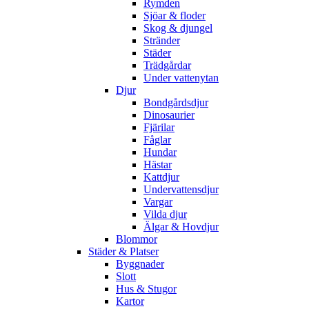
Rymden
Sjöar & floder
Skog & djungel
Stränder
Städer
Trädgårdar
Under vattenytan
Djur
Bondgårdsdjur
Dinosaurier
Fjärilar
Fåglar
Hundar
Hästar
Kattdjur
Undervattensdjur
Vargar
Vilda djur
Älgar & Hovdjur
Blommor
Städer & Platser
Byggnader
Slott
Hus & Stugor
Kartor