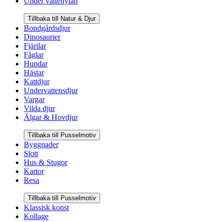
Under vattenytan
Tillbaka till Natur & Djur
Bondgårdsdjur
Dinosaurier
Fjärilar
Fåglar
Hundar
Hästar
Kattdjur
Undervattensdjur
Vargar
Vilda djur
Älgar & Hovdjur
Tillbaka till Pusselmotiv
Byggnader
Slott
Hus & Stugor
Kartor
Resa
Tillbaka till Pusselmotiv
Klassisk konst
Kollage