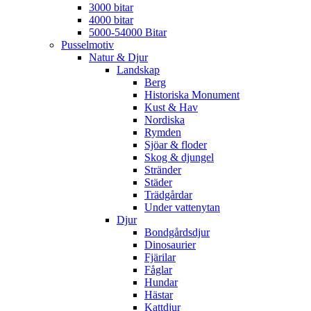
3000 bitar
4000 bitar
5000-54000 Bitar
Pusselmotiv
Natur & Djur
Landskap
Berg
Historiska Monument
Kust & Hav
Nordiska
Rymden
Sjöar & floder
Skog & djungel
Stränder
Städer
Trädgårdar
Under vattenytan
Djur
Bondgårdsdjur
Dinosaurier
Fjärilar
Fåglar
Hundar
Hästar
Kattdjur