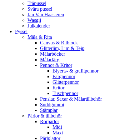
Träpussel
Svåra pussel
Jan Van Haasteren
Wasgij
Julkalender
Pyssel
Måla & Rita
Canvas & Ritblock
Glitterlim, Lim & Tejp
Målarböcker
Målarfärg
Pennor & Kritor
Blyerts- & grafitpennor
Färgpennor
Glitterpennor
Kritor
Tuschpennor
Penslar, Saxar & Målartillbehör
Suddgummi
Stämplar
Pärlor & tillbehör
Rörpärlor
Midi
Maxi
Pärlplattor