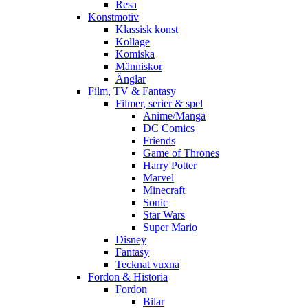
Resa
Konstmotiv
Klassisk konst
Kollage
Komiska
Människor
Änglar
Film, TV & Fantasy
Filmer, serier & spel
Anime/Manga
DC Comics
Friends
Game of Thrones
Harry Potter
Marvel
Minecraft
Sonic
Star Wars
Super Mario
Disney
Fantasy
Tecknat vuxna
Fordon & Historia
Fordon
Bilar