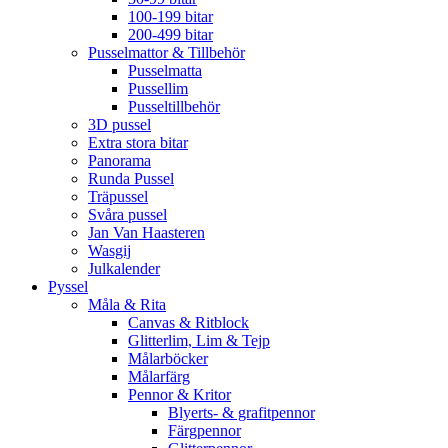
100-199 bitar
200-499 bitar
Pusselmattor & Tillbehör
Pusselmatta
Pussellim
Pusseltillbehör
3D pussel
Extra stora bitar
Panorama
Runda Pussel
Träpussel
Svåra pussel
Jan Van Haasteren
Wasgij
Julkalender
Pyssel
Måla & Rita
Canvas & Ritblock
Glitterlim, Lim & Tejp
Målarböcker
Målarfärg
Pennor & Kritor
Blyerts- & grafitpennor
Färgpennor