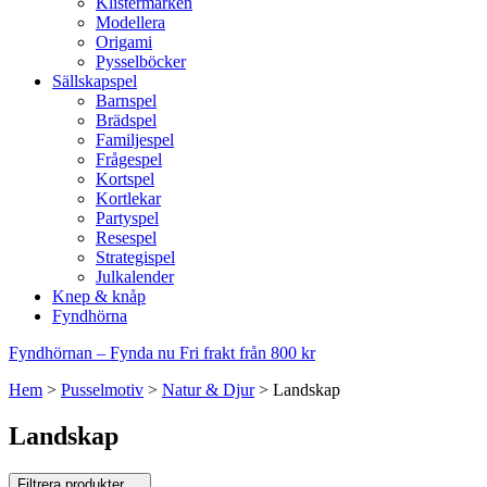
Klistermärken
Modellera
Origami
Pysselböcker
Sällskapspel
Barnspel
Brädspel
Familjespel
Frågespel
Kortspel
Kortlekar
Partyspel
Resespel
Strategispel
Julkalender
Knep & knåp
Fyndhörna
Fyndhörnan – Fynda nu
Fri frakt från 800 kr
Hem
>
Pusselmotiv
>
Natur & Djur
>
Landskap
Landskap
Filtrera produkter
…