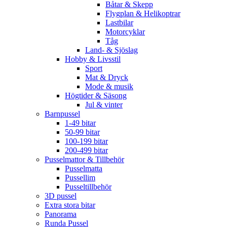
Båtar & Skepp
Flygplan & Helikoptrar
Lastbilar
Motorcyklar
Tåg
Land- & Sjöslag
Hobby & Livsstil
Sport
Mat & Dryck
Mode & musik
Högtider & Säsong
Jul & vinter
Barnpussel
1-49 bitar
50-99 bitar
100-199 bitar
200-499 bitar
Pusselmattor & Tillbehör
Pusselmatta
Pussellim
Pusseltillbehör
3D pussel
Extra stora bitar
Panorama
Runda Pussel