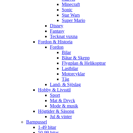
Minecraft
Sonic
Star Wars
Super Mario
Disney
Fantasy
Tecknat vuxna
Fordon & Historia
Fordon
Bilar
Båtar & Skepp
Flygplan & Helikoptrar
Lastbilar
Motorcyklar
Tåg
Land- & Sjöslag
Hobby & Livsstil
Sport
Mat & Dryck
Mode & musik
Högtider & Säsong
Jul & vinter
Barnpussel
1-49 bitar
50-99 bitar