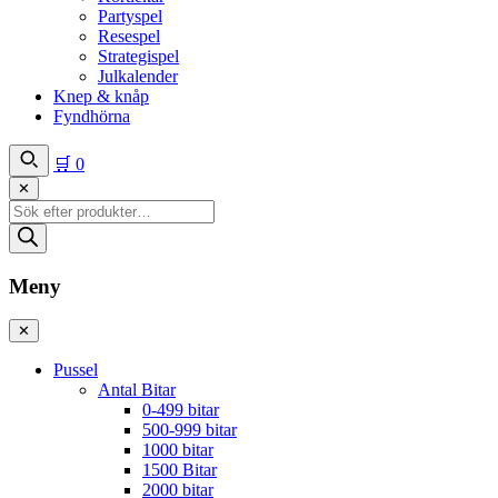
Partyspel
Resespel
Strategispel
Julkalender
Knep & knåp
Fyndhörna
🛒
0
✕
Produktsökning
Meny
✕
Pussel
Antal Bitar
0-499 bitar
500-999 bitar
1000 bitar
1500 Bitar
2000 bitar