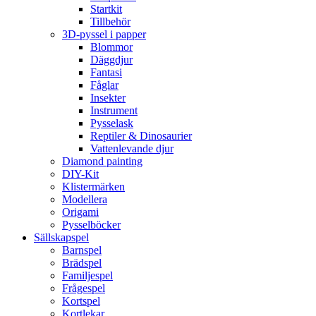
Startkit
Tillbehör
3D-pyssel i papper
Blommor
Däggdjur
Fantasi
Fåglar
Insekter
Instrument
Pysselask
Reptiler & Dinosaurier
Vattenlevande djur
Diamond painting
DIY-Kit
Klistermärken
Modellera
Origami
Pysselböcker
Sällskapspel
Barnspel
Brädspel
Familjespel
Frågespel
Kortspel
Kortlekar