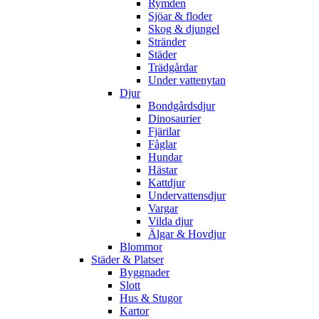
Rymden
Sjöar & floder
Skog & djungel
Stränder
Städer
Trädgårdar
Under vattenytan
Djur
Bondgårdsdjur
Dinosaurier
Fjärilar
Fåglar
Hundar
Hästar
Kattdjur
Undervattensdjur
Vargar
Vilda djur
Älgar & Hovdjur
Blommor
Städer & Platser
Byggnader
Slott
Hus & Stugor
Kartor