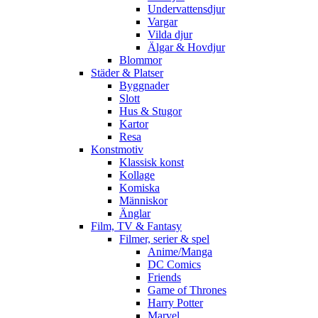
Undervattensdjur
Vargar
Vilda djur
Älgar & Hovdjur
Blommor
Städer & Platser
Byggnader
Slott
Hus & Stugor
Kartor
Resa
Konstmotiv
Klassisk konst
Kollage
Komiska
Människor
Änglar
Film, TV & Fantasy
Filmer, serier & spel
Anime/Manga
DC Comics
Friends
Game of Thrones
Harry Potter
Marvel