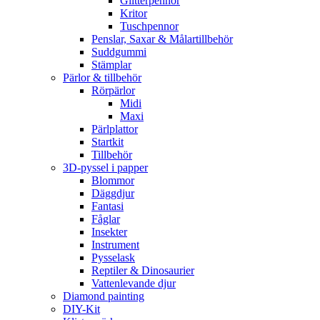
Glitterpennor
Kritor
Tuschpennor
Penslar, Saxar & Målartillbehör
Suddgummi
Stämplar
Pärlor & tillbehör
Rörpärlor
Midi
Maxi
Pärlplattor
Startkit
Tillbehör
3D-pyssel i papper
Blommor
Däggdjur
Fantasi
Fåglar
Insekter
Instrument
Pysselask
Reptiler & Dinosaurier
Vattenlevande djur
Diamond painting
DIY-Kit