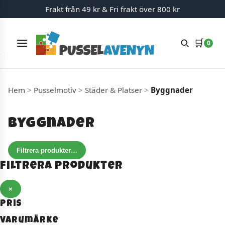
Frakt från 49 kr & Fri frakt över 800 kr
🛒
0
Meny
Hoppa till innehåll
Hem
>
Pusselmotiv
>
Städer & Platser
>
Byggnader
Byggnader
Filtrera produkter
…
Filtrera produkter
×
Pris
Varumärke