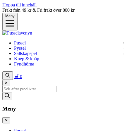
Hoppa till innehåll
Frakt från 49 kr & Fri frakt över 800 kr
Meny
Pussel
Pyssel
Sällskapspel
Knep & knåp
Fyndhörna
🛒
0
✕
Produktsökning
Meny
✕
Pussel