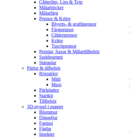
Glitterlim, Lim & Tejp
Målarböcker
Målarfärg
Pennor & Kritor
Blyerts- & grafitpennor
Färgpennor
Glitterpennor
Kritor
Tuschpennor
Penslar, Saxar & Målartillbehör
Suddgummi
Stämplar
Pärlor & tillbehör
Rörpärlor
Midi
Maxi
Pärlplattor
Startkit
Tillbehör
3D-pyssel i papper
Blommor
Däggdjur
Fantasi
Fåglar
Insekter