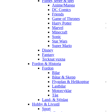
Filmer, serier & spel
Anime/Manga
DC Comics
Friends
Game of Thrones
Harry Potter
Marvel
Minecraft
Sonic
Star Wars
Super Mario
Disney
Fantasy
Tecknat vuxna
Fordon & Historia
Fordon
Bilar
Båtar & Skepp
Flygplan & Helikoptrar
Lastbilar
Motorcyklar
Tåg
Land- & Sjöslag
Hobby & Livsstil
Sport