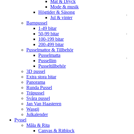
Mat & Dryck
Mode & musik
Högtider & Säsong
Jul & vinter
Barnpussel
1-49 bitar
50-99 bitar
100-199 bitar
200-499 bitar
Pusselmattor & Tillbehör
Pusselmatta
Pussellim
Pusseltillbehör
3D pussel
Extra stora bitar
Panorama
Runda Pussel
Träpussel
Svåra pussel
Jan Van Haasteren
Wasgij
Julkalender
Pyssel
Måla & Rita
Canvas & Ritblock