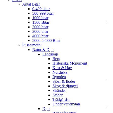
Antal Bitar
0-499 bitar
500-999 bitar
1000 bitar
1500 Bitar
2000 bitar
3000 bitar
4000 bitar
5000-54000 Bitar
Pusselmotiv
Natur & Djur
Landskap
Berg
Historiska Monument
Kust & Hav
Nordiska
Rymden
Sjöar & floder
Skog & djungel
Stränder
Städer
Trädgårdar
Under vattenytan
Djur