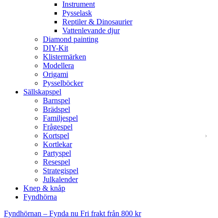
Instrument
Pysselask
Reptiler & Dinosaurier
Vattenlevande djur
Diamond painting
DIY-Kit
Klistermärken
Modellera
Origami
Pysselböcker
Sällskapspel
Barnspel
Brädspel
Familjespel
Frågespel
Kortspel
Kortlekar
Partyspel
Resespel
Strategispel
Julkalender
Knep & knåp
Fyndhörna
Fyndhörnan – Fynda nu
Fri frakt från 800 kr