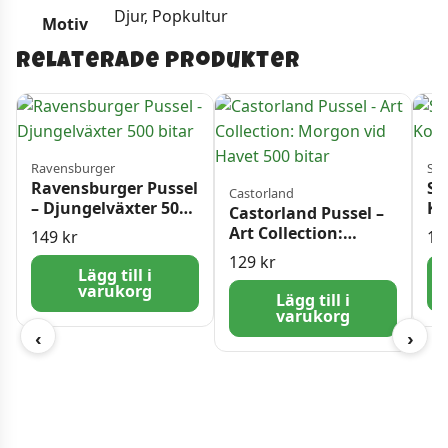
Djur, Popkultur
Motiv
Relaterade produkter
Ravensburger
Sch
Ravensburger Pussel
Sc
Castorland
– Djungelväxter 500
Ko
Castorland Pussel –
bitar
Art Collection:
149
kr
16
Morgon vid Havet
129
kr
500 bitar
Lägg till i
varukorg
Lägg till i
varukorg
‹
›