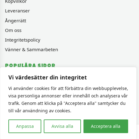
Köpvillkor
Leveranser
Ångerrätt
Om oss
Integritetspolicy
Vänner & Sammarbeten
Populära sidor
Vi värdesätter din integritet
Varumärken
Fyndhörnan
Vi använder cookies för att förbättra din webbupplevelse,
visa personliga annonser eller innehåll och analysera vår
1000 bitars pussel
trafik. Genom att klicka på "Acceptera alla" samtycker du
Sällskapspel
till vår användning av cookies.
Anpassa
Avvisa alla
Acceptera alla
© 2026 Pusselavenyn. Alla rättigheter förbehållna.