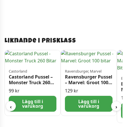
Liknande i prisklass
Castorland
Ravensburger, Marvel
Castorland Pussel –
Ravensburger Pussel
Blu
Monster Truck 260
– Marvel: Groot 100
Bl
Bitar
bitar
Ma
99
kr
129
kr
50
12
Lägg till i
Lägg till i
varukorg
varukorg
‹
›