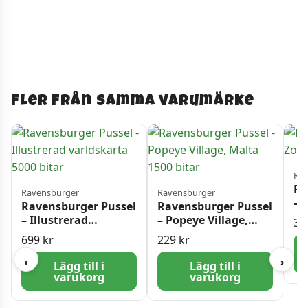
Fler från samma varumärke
Rav
Ra
Ravensburger
Ravensburger
– 
Ravensburger Pussel
Ravensburger Pussel
– Illustrerad
– Popeye Village,
34
världskarta 5000
Malta 1500 bitar
699
kr
229
kr
bitar
‹
›
Lägg till i
Lägg till i
varukorg
varukorg