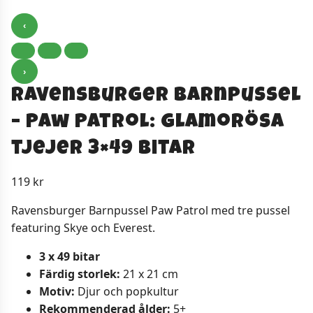
‹
›
Ravensburger Barnpussel
– Paw Patrol: Glamorösa
tjejer 3×49 bitar
119
kr
Ravensburger Barnpussel Paw Patrol med tre pussel
featuring Skye och Everest.
3 x 49 bitar
Färdig storlek:
21 x 21 cm
Motiv:
Djur och popkultur
Rekommenderad ålder:
5+