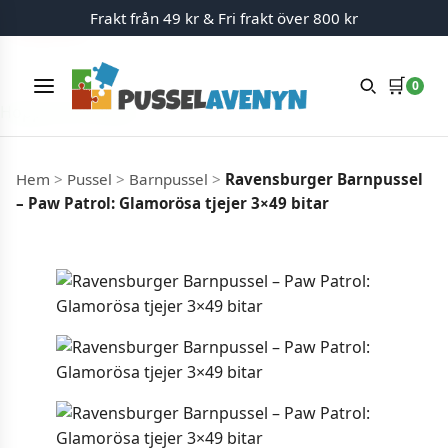
Frakt från 49 kr & Fri frakt över 800 kr
Slut i lager
Slut i lager
🛒
0
Meny
Hoppa till innehåll
Hem
>
Pussel
>
Barnpussel
>
Ravensburger Barnpussel
– Paw Patrol: Glamorösa tjejer 3×49 bitar