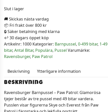
Slut i lager
🚚 Skickas nästa vardag
📦 Fri frakt över 800 kr
🔒 Säker betalning med klarna
↩️ 30 dagars öppet köp
Artikelnr:
1000
Kategorier:
Barnpussel
,
0-499 bitar
,
1-49
bitar
,
Antal Bitar
,
Populära
,
Pussel
Varumärke:
Ravensburger
,
Paw Patrol
Beskrivning
Ytterligare information
Beskrivning
Ravensburger Barnpussel – Paw Patrol: Glamorösa
tjejer består av tre pussel med 49 bitar vardera.
Pusslen visar figurerna Skye och Everest från Paw
Patrol i färgstarka och lekfulla porträtt.