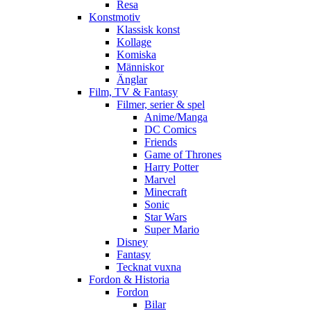
Resa
Konstmotiv
Klassisk konst
Kollage
Komiska
Människor
Änglar
Film, TV & Fantasy
Filmer, serier & spel
Anime/Manga
DC Comics
Friends
Game of Thrones
Harry Potter
Marvel
Minecraft
Sonic
Star Wars
Super Mario
Disney
Fantasy
Tecknat vuxna
Fordon & Historia
Fordon
Bilar