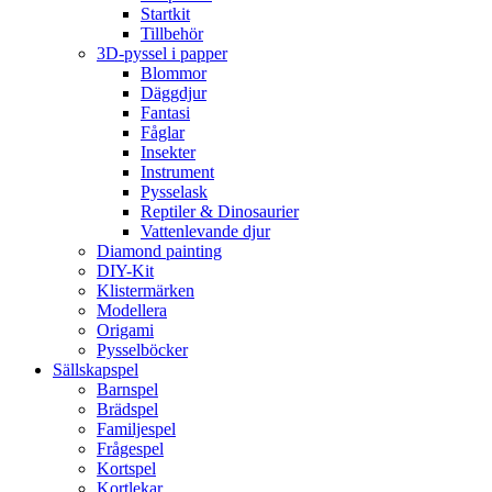
Startkit
Tillbehör
3D-pyssel i papper
Blommor
Däggdjur
Fantasi
Fåglar
Insekter
Instrument
Pysselask
Reptiler & Dinosaurier
Vattenlevande djur
Diamond painting
DIY-Kit
Klistermärken
Modellera
Origami
Pysselböcker
Sällskapspel
Barnspel
Brädspel
Familjespel
Frågespel
Kortspel
Kortlekar