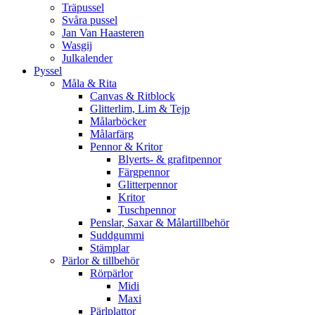
Träpussel
Svåra pussel
Jan Van Haasteren
Wasgij
Julkalender
Pyssel
Måla & Rita
Canvas & Ritblock
Glitterlim, Lim & Tejp
Målarböcker
Målarfärg
Pennor & Kritor
Blyerts- & grafitpennor
Färgpennor
Glitterpennor
Kritor
Tuschpennor
Penslar, Saxar & Målartillbehör
Suddgummi
Stämplar
Pärlor & tillbehör
Rörpärlor
Midi
Maxi
Pärlplattor