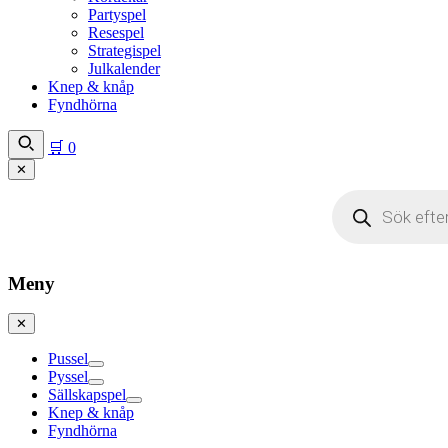
Partyspel
Resespel
Strategispel
Julkalender
Knep & knåp
Fyndhörna
🛒
0
✕
Produktsökning
Meny
✕
Pussel
Pyssel
Sällskapspel
Knep & knåp
Fyndhörna