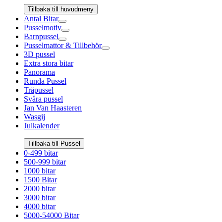
Tillbaka till huvudmeny
Antal Bitar
Pusselmotiv
Barnpussel
Pusselmattor & Tillbehör
3D pussel
Extra stora bitar
Panorama
Runda Pussel
Träpussel
Svåra pussel
Jan Van Haasteren
Wasgij
Julkalender
Tillbaka till Pussel
0-499 bitar
500-999 bitar
1000 bitar
1500 Bitar
2000 bitar
3000 bitar
4000 bitar
5000-54000 Bitar