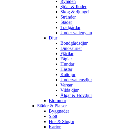
Rymden
Sjöar & floder
Skog & djungel
Stränder
Städer
Trädgårdar
Under vattenytan
Djur
Bondgårdsdjur
Dinosaurier
Fjärilar
Fåglar
Hundar
Hästar
Kattdjur
Undervattensdjur
Vargar
Vilda djur
Älgar & Hovdjur
Blommor
Städer & Platser
Byggnader
Slott
Hus & Stugor
Kartor