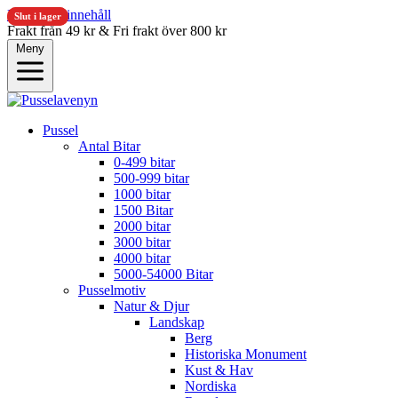
Hoppa till innehåll
Slut i lager
Slut i lager
Frakt från 49 kr & Fri frakt över 800 kr
Meny
Pussel
Antal Bitar
0-499 bitar
500-999 bitar
1000 bitar
1500 Bitar
2000 bitar
3000 bitar
4000 bitar
5000-54000 Bitar
Pusselmotiv
Natur & Djur
Landskap
Berg
Historiska Monument
Kust & Hav
Nordiska