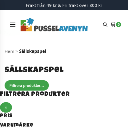
Frakt från 49 kr & Fri frakt över 800 kr
🛒
0
Meny
Hoppa till innehåll
Hem
>
Sällskapspel
Sällskapspel
Filtrera produkter
…
Filtrera produkter
×
Pris
Varumärke