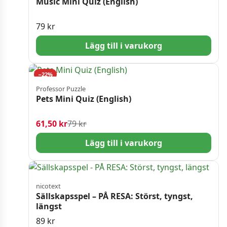
Music Mini Quiz (English)
79
kr
Lägg till i varukorg
−22%
Professor Puzzle
Pets Mini Quiz (English)
Det ursprungliga priset var: 79 kr.
Det nuvarande priset är: 61,50 kr.
61,50
kr
79
kr
Lägg till i varukorg
nicotext
Sällskapsspel – PÅ RESA: Störst, tyngst,
längst
89
kr