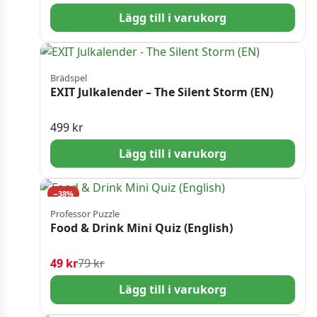
Lägg till i varukorg
Brädspel
EXIT Julkalender – The Silent Storm (EN)
499
kr
Lägg till i varukorg
−38%
Professor Puzzle
Food & Drink Mini Quiz (English)
Det ursprungliga priset var: 79 kr.
Det nuvarande priset är: 49 kr.
49
kr
79
kr
Lägg till i varukorg