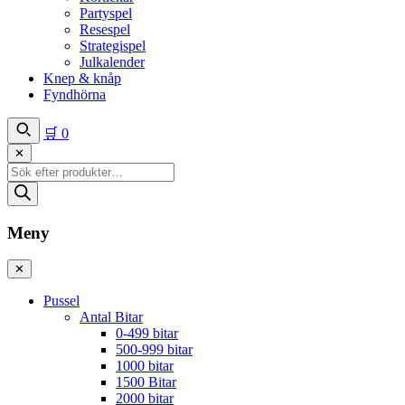
Partyspel
Resespel
Strategispel
Julkalender
Knep & knåp
Fyndhörna
🛒
0
✕
Produktsökning
Meny
✕
Pussel
Antal Bitar
0-499 bitar
500-999 bitar
1000 bitar
1500 Bitar
2000 bitar