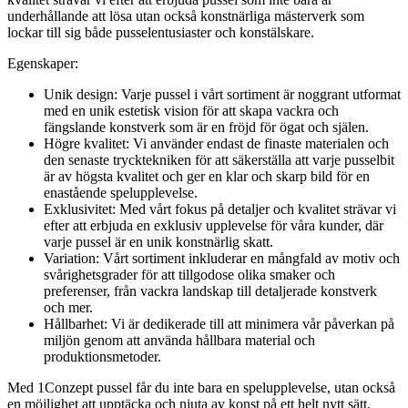
underhållande att lösa utan också konstnärliga mästerverk som
lockar till sig både pusselentusiaster och konstälskare.
Egenskaper:
Unik design: Varje pussel i vårt sortiment är noggrant utformat
med en unik estetisk vision för att skapa vackra och
fängslande konstverk som är en fröjd för ögat och själen.
Högre kvalitet: Vi använder endast de finaste materialen och
den senaste trycktekniken för att säkerställa att varje pusselbit
är av högsta kvalitet och ger en klar och skarp bild för en
enastående spelupplevelse.
Exklusivitet: Med vårt fokus på detaljer och kvalitet strävar vi
efter att erbjuda en exklusiv upplevelse för våra kunder, där
varje pussel är en unik konstnärlig skatt.
Variation: Vårt sortiment inkluderar en mångfald av motiv och
svårighetsgrader för att tillgodose olika smaker och
preferenser, från vackra landskap till detaljerade konstverk
och mer.
Hållbarhet: Vi är dedikerade till att minimera vår påverkan på
miljön genom att använda hållbara material och
produktionsmetoder.
Med 1Conzept pussel får du inte bara en spelupplevelse, utan också
en möjlighet att upptäcka och njuta av konst på ett helt nytt sätt.