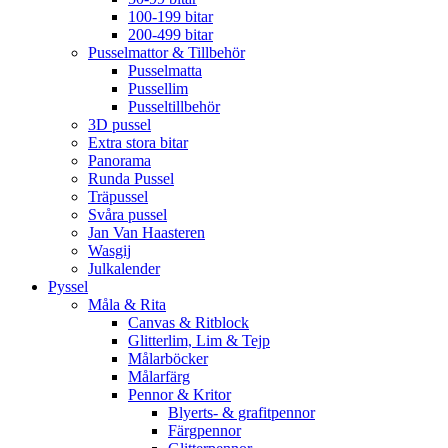
100-199 bitar
200-499 bitar
Pusselmattor & Tillbehör
Pusselmatta
Pussellim
Pusseltillbehör
3D pussel
Extra stora bitar
Panorama
Runda Pussel
Träpussel
Svåra pussel
Jan Van Haasteren
Wasgij
Julkalender
Pyssel
Måla & Rita
Canvas & Ritblock
Glitterlim, Lim & Tejp
Målarböcker
Målarfärg
Pennor & Kritor
Blyerts- & grafitpennor
Färgpennor