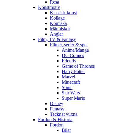
Resa
Konstmotiv
Klassisk konst
Kollage
Komiska
Människor
Änglar
Film, TV & Fantasy
Filmer, serier & spel
Anime/Manga
DC Comics
Friends
Game of Thrones
Harry Potter
Marvel
Minecraft
Sonic
Star Wars
Super Mario
Disney
Fantasy
Tecknat vuxna
Fordon & Historia
Fordon
Bilar