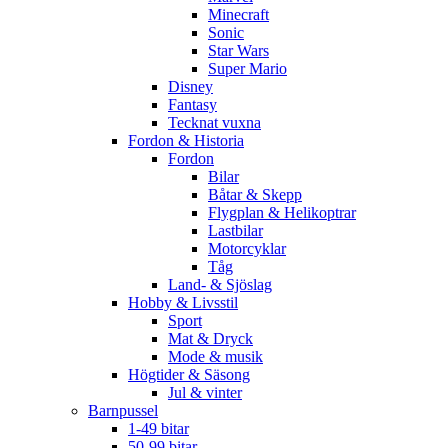
Minecraft
Sonic
Star Wars
Super Mario
Disney
Fantasy
Tecknat vuxna
Fordon & Historia
Fordon
Bilar
Båtar & Skepp
Flygplan & Helikoptrar
Lastbilar
Motorcyklar
Tåg
Land- & Sjöslag
Hobby & Livsstil
Sport
Mat & Dryck
Mode & musik
Högtider & Säsong
Jul & vinter
Barnpussel
1-49 bitar
50-99 bitar