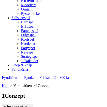
Klistermärken
Modellera
Origami
Pysselböcker
Sällskapspel
Barnspel
Brädspel
Familjespel
Frågespel
Kortspel
Kortlekar
Partyspel
Resespel
Strategispel
Julkalender
Knep & knåp
Fyndhörna
Fyndhörnan – Fynda nu
Fri frakt från 800 kr
Hem
>
Varumärken
>
1Conzept
1Conzept
Filtrera produkter
…