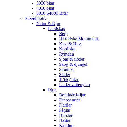
3000 bitar
4000 bitar
5000-54000 Bitar
Pusselmotiv
Natur & Djur
Landskap
Berg
Historiska Monument
Kust & Hav
Nordiska
Rymden
Sjöar & floder
Skog & djungel
Stränder
Städer
Trädgårdar
Under vattenytan
Djur
Bondgårdsdjur
Dinosaurier
Fjärilar
Fåglar
Hundar
Hästar
Kattdjur