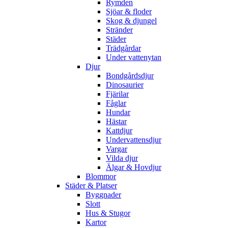
Rymden
Sjöar & floder
Skog & djungel
Stränder
Städer
Trädgårdar
Under vattenytan
Djur
Bondgårdsdjur
Dinosaurier
Fjärilar
Fåglar
Hundar
Hästar
Kattdjur
Undervattensdjur
Vargar
Vilda djur
Älgar & Hovdjur
Blommor
Städer & Platser
Byggnader
Slott
Hus & Stugor
Kartor