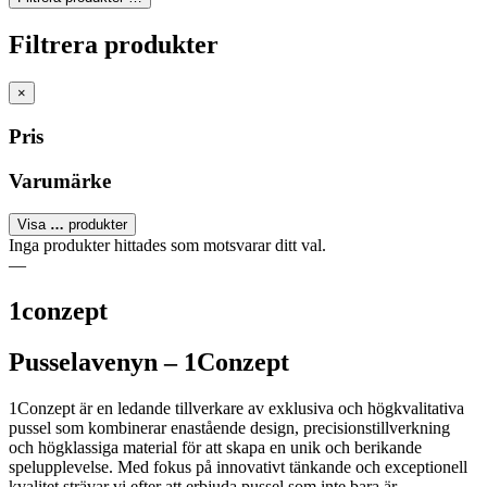
Filtrera produkter
×
Pris
Varumärke
Visa
…
produkter
Inga produkter hittades som motsvarar ditt val.
—
1conzept
Pusselavenyn – 1Conzept
1Conzept är en ledande tillverkare av exklusiva och högkvalitativa
pussel som kombinerar enastående design, precisionstillverkning
och högklassiga material för att skapa en unik och berikande
spelupplevelse. Med fokus på innovativt tänkande och exceptionell
kvalitet strävar vi efter att erbjuda pussel som inte bara är