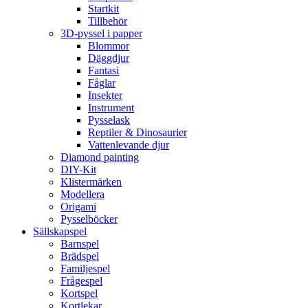
Startkit
Tillbehör
3D-pyssel i papper
Blommor
Däggdjur
Fantasi
Fåglar
Insekter
Instrument
Pysselask
Reptiler & Dinosaurier
Vattenlevande djur
Diamond painting
DIY-Kit
Klistermärken
Modellera
Origami
Pysselböcker
Sällskapspel
Barnspel
Brädspel
Familjespel
Frågespel
Kortspel
Kortlekar