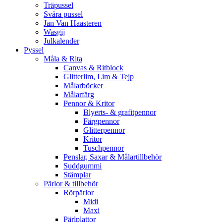
Träpussel
Svåra pussel
Jan Van Haasteren
Wasgij
Julkalender
Pyssel
Måla & Rita
Canvas & Ritblock
Glitterlim, Lim & Tejp
Målarböcker
Målarfärg
Pennor & Kritor
Blyerts- & grafitpennor
Färgpennor
Glitterpennor
Kritor
Tuschpennor
Penslar, Saxar & Målartillbehör
Suddgummi
Stämplar
Pärlor & tillbehör
Rörpärlor
Midi
Maxi
Pärlplattor