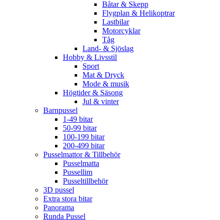
Båtar & Skepp
Flygplan & Helikoptrar
Lastbilar
Motorcyklar
Tåg
Land- & Sjöslag
Hobby & Livsstil
Sport
Mat & Dryck
Mode & musik
Högtider & Säsong
Jul & vinter
Barnpussel
1-49 bitar
50-99 bitar
100-199 bitar
200-499 bitar
Pusselmattor & Tillbehör
Pusselmatta
Pussellim
Pusseltillbehör
3D pussel
Extra stora bitar
Panorama
Runda Pussel