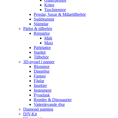
Glitterpennor
Kritor
Tuschpennor
Penslar, Saxar & Målartillbehör
Suddgummi
Stämplar
Pärlor & tillbehör
Rörpärlor
Midi
Maxi
Pärlplattor
Startkit
Tillbehör
3D-pyssel i papper
Blommor
Däggdjur
Fantasi
Fåglar
Insekter
Instrument
Pysselask
Reptiler & Dinosaurier
Vattenlevande djur
Diamond painting
DIY-Kit