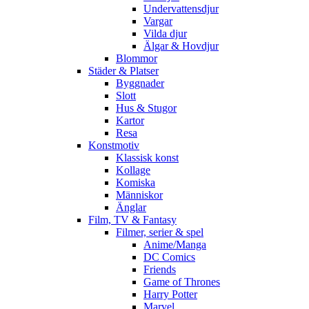
Undervattensdjur
Vargar
Vilda djur
Älgar & Hovdjur
Blommor
Städer & Platser
Byggnader
Slott
Hus & Stugor
Kartor
Resa
Konstmotiv
Klassisk konst
Kollage
Komiska
Människor
Änglar
Film, TV & Fantasy
Filmer, serier & spel
Anime/Manga
DC Comics
Friends
Game of Thrones
Harry Potter
Marvel