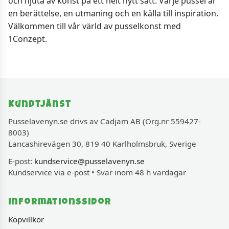
och njuta av konst på ett helt nytt sätt. Varje pussel är
en berättelse, en utmaning och en källa till inspiration.
Välkommen till vår värld av pusselkonst med
1Conzept.
Kundtjänst
Pusselavenyn.se drivs av Cadjam AB (Org.nr 559427-
8003)
Lancashirevägen 30, 819 40 Karlholmsbruk, Sverige
E-post:
kundservice@pusselavenyn.se
Kundservice via e-post • Svar inom 48 h vardagar
Informationssidor
Köpvillkor