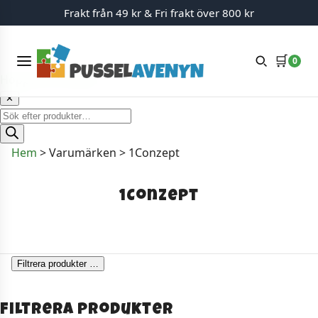
Frakt från 49 kr & Fri frakt över 800 kr
Meny
🛒
0
Hoppa till innehåll
✕
Produktsökning
Hem
>
Varumärken
>
1Conzept
1Conzept
Filtrera produkter
…
Filtrera produkter