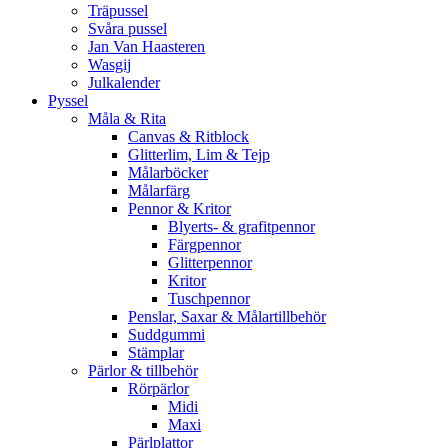
Träpussel
Svåra pussel
Jan Van Haasteren
Wasgij
Julkalender
Pyssel
Måla & Rita
Canvas & Ritblock
Glitterlim, Lim & Tejp
Målarböcker
Målarfärg
Pennor & Kritor
Blyerts- & grafitpennor
Färgpennor
Glitterpennor
Kritor
Tuschpennor
Penslar, Saxar & Målartillbehör
Suddgummi
Stämplar
Pärlor & tillbehör
Rörpärlor
Midi
Maxi
Pärlplattor