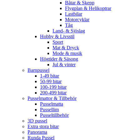
Båtar & Skepp
Flygplan & Helikoptrar
Lastbilar
Motorcyklar
Tåg
Land- & Sjöslag
Hobby & Livsstil
Sport
Mat & Dryck
Mode & musik
Högtider & Säsong
Jul & vinter
Barnpussel
1-49 bitar
50-99 bitar
100-199 bitar
200-499 bitar
Pusselmattor & Tillbehör
Pusselmatta
Pussellim
Pusseltillbehör
3D pussel
Extra stora bitar
Panorama
Runda Pussel