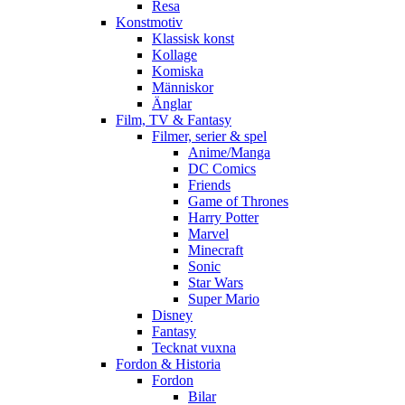
Resa
Konstmotiv
Klassisk konst
Kollage
Komiska
Människor
Änglar
Film, TV & Fantasy
Filmer, serier & spel
Anime/Manga
DC Comics
Friends
Game of Thrones
Harry Potter
Marvel
Minecraft
Sonic
Star Wars
Super Mario
Disney
Fantasy
Tecknat vuxna
Fordon & Historia
Fordon
Bilar