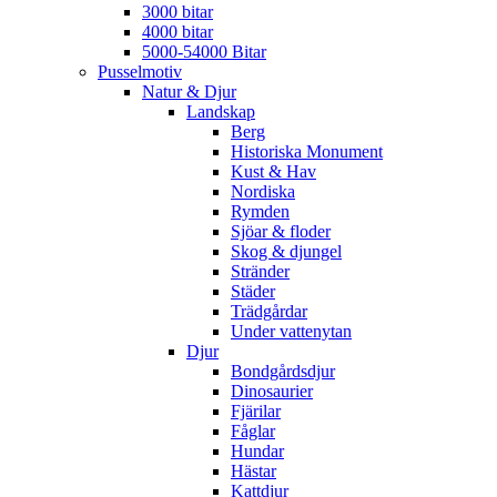
3000 bitar
4000 bitar
5000-54000 Bitar
Pusselmotiv
Natur & Djur
Landskap
Berg
Historiska Monument
Kust & Hav
Nordiska
Rymden
Sjöar & floder
Skog & djungel
Stränder
Städer
Trädgårdar
Under vattenytan
Djur
Bondgårdsdjur
Dinosaurier
Fjärilar
Fåglar
Hundar
Hästar
Kattdjur