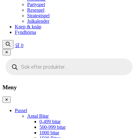
Partyspel
Resespel
Strategispel
Julkalender
Knep & knåp
Fyndhörna
🛒
0
✕
Produktsökning
Meny
✕
Pussel
Antal Bitar
0-499 bitar
500-999 bitar
1000 bitar