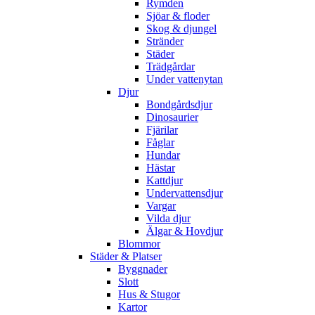
Rymden
Sjöar & floder
Skog & djungel
Stränder
Städer
Trädgårdar
Under vattenytan
Djur
Bondgårdsdjur
Dinosaurier
Fjärilar
Fåglar
Hundar
Hästar
Kattdjur
Undervattensdjur
Vargar
Vilda djur
Älgar & Hovdjur
Blommor
Städer & Platser
Byggnader
Slott
Hus & Stugor
Kartor