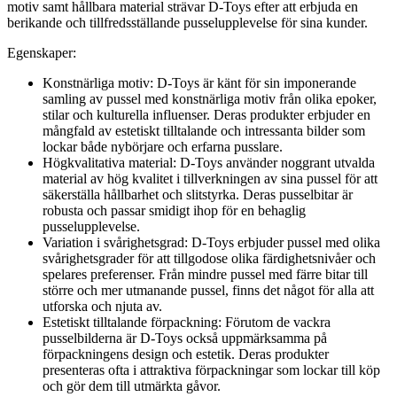
motiv samt hållbara material strävar D-Toys efter att erbjuda en
berikande och tillfredsställande pusselupplevelse för sina kunder.
Egenskaper:
Konstnärliga motiv: D-Toys är känt för sin imponerande
samling av pussel med konstnärliga motiv från olika epoker,
stilar och kulturella influenser. Deras produkter erbjuder en
mångfald av estetiskt tilltalande och intressanta bilder som
lockar både nybörjare och erfarna pusslare.
Högkvalitativa material: D-Toys använder noggrant utvalda
material av hög kvalitet i tillverkningen av sina pussel för att
säkerställa hållbarhet och slitstyrka. Deras pusselbitar är
robusta och passar smidigt ihop för en behaglig
pusselupplevelse.
Variation i svårighetsgrad: D-Toys erbjuder pussel med olika
svårighetsgrader för att tillgodose olika färdighetsnivåer och
spelares preferenser. Från mindre pussel med färre bitar till
större och mer utmanande pussel, finns det något för alla att
utforska och njuta av.
Estetiskt tilltalande förpackning: Förutom de vackra
pusselbilderna är D-Toys också uppmärksamma på
förpackningens design och estetik. Deras produkter
presenteras ofta i attraktiva förpackningar som lockar till köp
och gör dem till utmärkta gåvor.