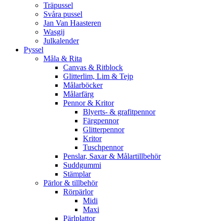
Träpussel
Svåra pussel
Jan Van Haasteren
Wasgij
Julkalender
Pyssel
Måla & Rita
Canvas & Ritblock
Glitterlim, Lim & Tejp
Målarböcker
Målarfärg
Pennor & Kritor
Blyerts- & grafitpennor
Färgpennor
Glitterpennor
Kritor
Tuschpennor
Penslar, Saxar & Målartillbehör
Suddgummi
Stämplar
Pärlor & tillbehör
Rörpärlor
Midi
Maxi
Pärlplattor