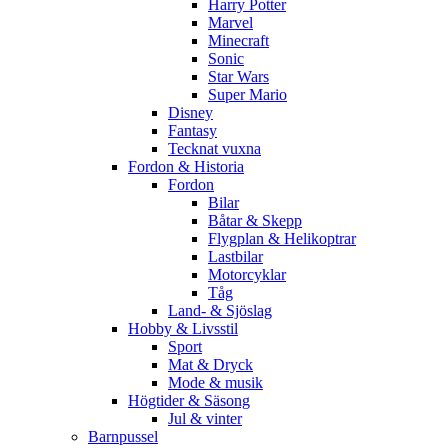
Harry Potter
Marvel
Minecraft
Sonic
Star Wars
Super Mario
Disney
Fantasy
Tecknat vuxna
Fordon & Historia
Fordon
Bilar
Båtar & Skepp
Flygplan & Helikoptrar
Lastbilar
Motorcyklar
Tåg
Land- & Sjöslag
Hobby & Livsstil
Sport
Mat & Dryck
Mode & musik
Högtider & Säsong
Jul & vinter
Barnpussel