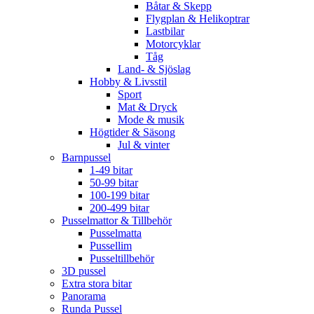
Båtar & Skepp
Flygplan & Helikoptrar
Lastbilar
Motorcyklar
Tåg
Land- & Sjöslag
Hobby & Livsstil
Sport
Mat & Dryck
Mode & musik
Högtider & Säsong
Jul & vinter
Barnpussel
1-49 bitar
50-99 bitar
100-199 bitar
200-499 bitar
Pusselmattor & Tillbehör
Pusselmatta
Pussellim
Pusseltillbehör
3D pussel
Extra stora bitar
Panorama
Runda Pussel