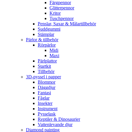
Färgpennor
Glitterpennor
Kritor
Tuschpennor
Penslar, Saxar & Målartillbehör
Suddgummi
Stämplar
Pärlor & tillbehör
Rörpärlor
Midi
Maxi
Pärlplattor
Startkit
Tillbehör
3D-pyssel i papper
Blommor
Däggdjur
Fantasi
Fåglar
Insekter
Instrument
Pysselask
Reptiler & Dinosaurier
Vattenlevande djur
Diamond painting