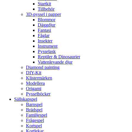
Startkit
Tillbehör
3D-pyssel i papper
Blommor
Däggdjur
Fantasi
Fåglar
Insekter
Instrument
Pysselask
Reptiler & Dinosaurier
Vattenlevande djur
Diamond painting
DIY-Kit
Klistermärken
Modellera
Origami
Pysselböcker
Sällskapspel
Barnspel
Brädspel
Familjespel
Frågespel
Kortspel
Kortlekar