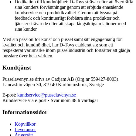
Dedikation till kundnöjdhet: D-Toys strävar efter att överträffa
sina kunders förväntningar genom att erbjuda enastående
kundservice och produktkvalitet. Genom att lyssna på
feedback och kontinuerligt förbättra sina produkter och
tjänster strävar de efter att skapa långsiktiga relationer med
sina kunder.
Med sin passion för konst och pussel samt sitt engagemang för
kvalitet och kundnöjdhet, har D-Toys etablerat sig som ett
respekterat varumärke inom pusselindustrin och fortsätter att glädja
pusslare över hela världen.
Kundtjänst
Pusselavenyn.se drivs av Cadjam AB (Org.nr 559427-8003)
Lancashirevägen 30, 819 40 Karlholmsbruk, Sverige
E-post:
kundservice@pusselavenyn.se
Kundservice via e-post • Svar inom 48 h vardagar
Informationssidor
Köpvillkor
Leveranser
Ångerrätt