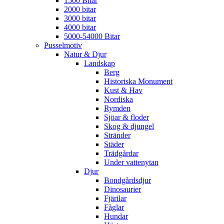
1500 Bitar
2000 bitar
3000 bitar
4000 bitar
5000-54000 Bitar
Pusselmotiv
Natur & Djur
Landskap
Berg
Historiska Monument
Kust & Hav
Nordiska
Rymden
Sjöar & floder
Skog & djungel
Stränder
Städer
Trädgårdar
Under vattenytan
Djur
Bondgårdsdjur
Dinosaurier
Fjärilar
Fåglar
Hundar