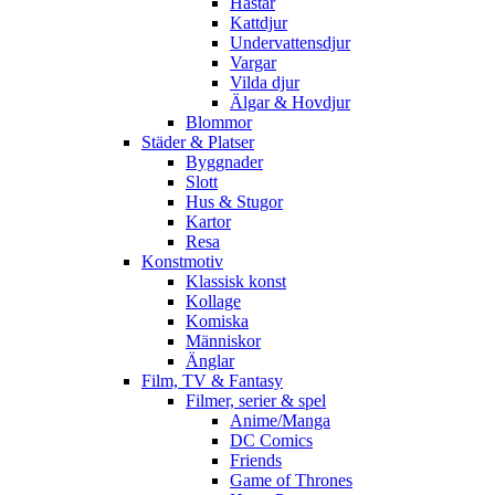
Hästar
Kattdjur
Undervattensdjur
Vargar
Vilda djur
Älgar & Hovdjur
Blommor
Städer & Platser
Byggnader
Slott
Hus & Stugor
Kartor
Resa
Konstmotiv
Klassisk konst
Kollage
Komiska
Människor
Änglar
Film, TV & Fantasy
Filmer, serier & spel
Anime/Manga
DC Comics
Friends
Game of Thrones