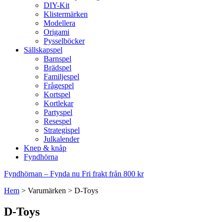
DIY-Kit
Klistermärken
Modellera
Origami
Pysselböcker
Sällskapspel
Barnspel
Brädspel
Familjespel
Frågespel
Kortspel
Kortlekar
Partyspel
Resespel
Strategispel
Julkalender
Knep & knåp
Fyndhörna
Fyndhörnan – Fynda nu
Fri frakt från 800 kr
Hem
>
Varumärken
>
D-Toys
D-Toys