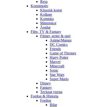
Resa
Konstmotiv
Klassisk konst
Kollage
Komiska
Människor
Änglar
Film, TV & Fantasy
Filmer, serier & spel
Anime/Manga
DC Comics
Friends
Game of Thrones
Harry Potter
Marvel
Minecraft
Sonic
Star Wars
Super Mario
Disney
Fantasy
Tecknat vuxna
Fordon & Historia
Fordon
Bilar