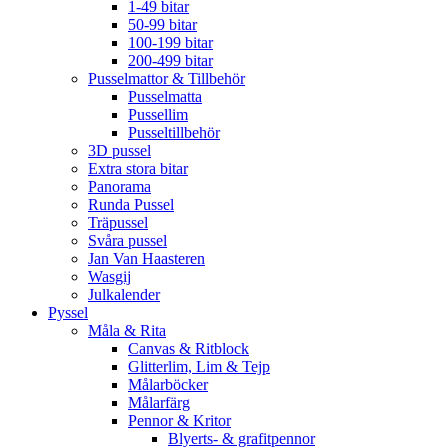
1-49 bitar
50-99 bitar
100-199 bitar
200-499 bitar
Pusselmattor & Tillbehör
Pusselmatta
Pussellim
Pusseltillbehör
3D pussel
Extra stora bitar
Panorama
Runda Pussel
Träpussel
Svåra pussel
Jan Van Haasteren
Wasgij
Julkalender
Pyssel
Måla & Rita
Canvas & Ritblock
Glitterlim, Lim & Tejp
Målarböcker
Målarfärg
Pennor & Kritor
Blyerts- & grafitpennor