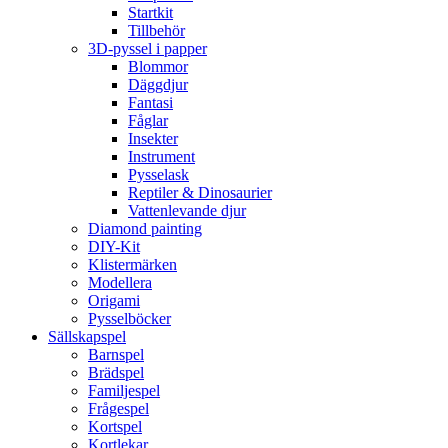
Startkit
Tillbehör
3D-pyssel i papper
Blommor
Däggdjur
Fantasi
Fåglar
Insekter
Instrument
Pysselask
Reptiler & Dinosaurier
Vattenlevande djur
Diamond painting
DIY-Kit
Klistermärken
Modellera
Origami
Pysselböcker
Sällskapspel
Barnspel
Brädspel
Familjespel
Frågespel
Kortspel
Kortlekar