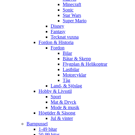
Minecraft
Sonic
Star Wars
Super Mario
Disney
Fantasy
Tecknat vuxna
Fordon & Historia
Fordon
Bilar
Båtar & Skepp
Flygplan & Helikoptrar
Lastbilar
Motorcyklar
Tåg
Land- & Sjöslag
Hobby & Livsstil
Sport
Mat & Dryck
Mode & musik
Högtider & Säsong
Jul & vinter
Barnpussel
1-49 bitar
50-99 bitar