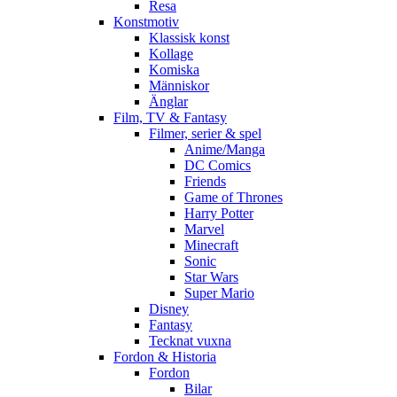
Resa
Konstmotiv
Klassisk konst
Kollage
Komiska
Människor
Änglar
Film, TV & Fantasy
Filmer, serier & spel
Anime/Manga
DC Comics
Friends
Game of Thrones
Harry Potter
Marvel
Minecraft
Sonic
Star Wars
Super Mario
Disney
Fantasy
Tecknat vuxna
Fordon & Historia
Fordon
Bilar