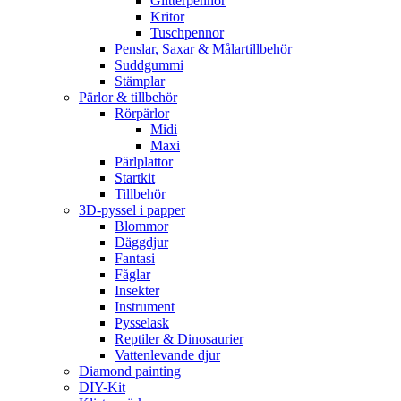
Glitterpennor
Kritor
Tuschpennor
Penslar, Saxar & Målartillbehör
Suddgummi
Stämplar
Pärlor & tillbehör
Rörpärlor
Midi
Maxi
Pärlplattor
Startkit
Tillbehör
3D-pyssel i papper
Blommor
Däggdjur
Fantasi
Fåglar
Insekter
Instrument
Pysselask
Reptiler & Dinosaurier
Vattenlevande djur
Diamond painting
DIY-Kit