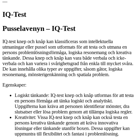
—
IQ-Test
Pusselavenyn – IQ-Test
IQ-test knep och knåp kan klassificeras som intellektuella
utmaningar eller pussel som utformats för att testa och utmana en
persons problemlösningsförmåga, logiska resonemang och kreativa
tänkande. Dessa knep och knåp kan vara både verbala och icke-
verbala och kan variera i svårighetsgrad från enkla till mycket svåra.
De kan innehålla olika typer av uppgifter, såsom gåtor, logiska
resonemang, mönsterigenkänning och spatiala problem.
Egenskaper:
Logiskt tänkande: IQ-test knep och knåp utformas för att testa
en persons förmåga att tänka logiskt och analytiskt.
Uppgifterna kan kräva att personen identifierar mönster, dra
slutsatser eller lösa problem genom att tillämpa logiska regler.
Kreativitet: Vissa IQ-test knep och knåp kan också testa en
persons kreativa tänkande genom att kräva innovativa
lösningar eller tänkande utanför boxen. Dessa uppgifter kan
uppmuntra till flexibilitet och fantasi i problemlösning.