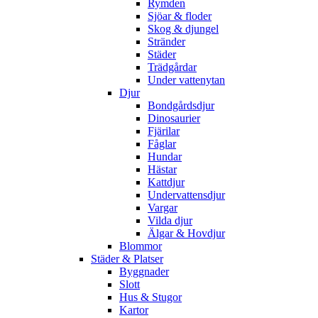
Rymden
Sjöar & floder
Skog & djungel
Stränder
Städer
Trädgårdar
Under vattenytan
Djur
Bondgårdsdjur
Dinosaurier
Fjärilar
Fåglar
Hundar
Hästar
Kattdjur
Undervattensdjur
Vargar
Vilda djur
Älgar & Hovdjur
Blommor
Städer & Platser
Byggnader
Slott
Hus & Stugor
Kartor