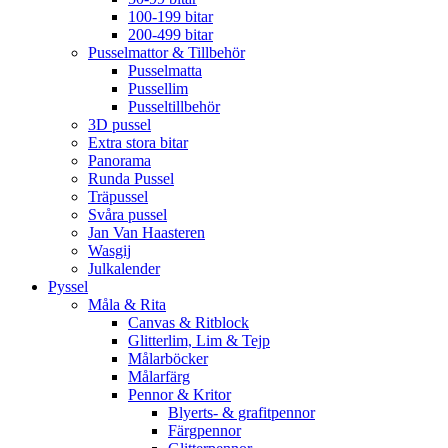
100-199 bitar
200-499 bitar
Pusselmattor & Tillbehör
Pusselmatta
Pussellim
Pusseltillbehör
3D pussel
Extra stora bitar
Panorama
Runda Pussel
Träpussel
Svåra pussel
Jan Van Haasteren
Wasgij
Julkalender
Pyssel
Måla & Rita
Canvas & Ritblock
Glitterlim, Lim & Tejp
Målarböcker
Målarfärg
Pennor & Kritor
Blyerts- & grafitpennor
Färgpennor