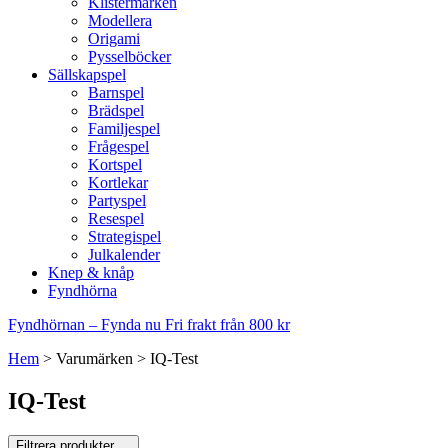
Klistermärken
Modellera
Origami
Pysselböcker
Sällskapspel
Barnspel
Brädspel
Familjespel
Frågespel
Kortspel
Kortlekar
Partyspel
Resespel
Strategispel
Julkalender
Knep & knåp
Fyndhörna
Fyndhörnan – Fynda nu
Fri frakt från 800 kr
Hem
>
Varumärken
>
IQ-Test
IQ-Test
Filtrera produkter
…