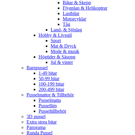
Båtar & Skepp
Flygplan & Helikoptrar
Lastbilar
Motorcyklar
Tåg
Land- & Sjöslag
Hobby & Livsstil
Sport
Mat & Dryck
Mode & musik
Högtider & Säsong
Jul & vinter
Barnpussel
1-49 bitar
50-99 bitar
100-199 bitar
200-499 bitar
Pusselmattor & Tillbehör
Pusselmatta
Pussellim
Pusseltillbehör
3D pussel
Extra stora bitar
Panorama
Runda Pussel