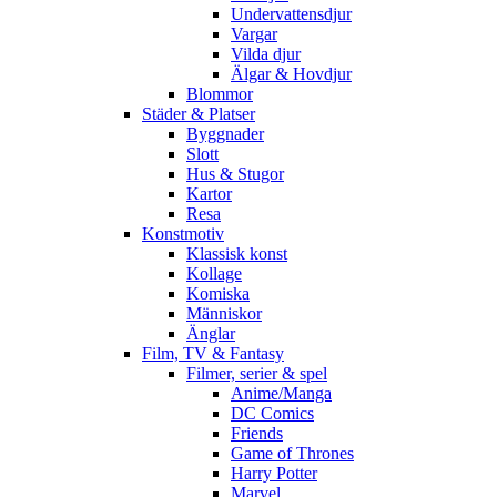
Undervattensdjur
Vargar
Vilda djur
Älgar & Hovdjur
Blommor
Städer & Platser
Byggnader
Slott
Hus & Stugor
Kartor
Resa
Konstmotiv
Klassisk konst
Kollage
Komiska
Människor
Änglar
Film, TV & Fantasy
Filmer, serier & spel
Anime/Manga
DC Comics
Friends
Game of Thrones
Harry Potter
Marvel