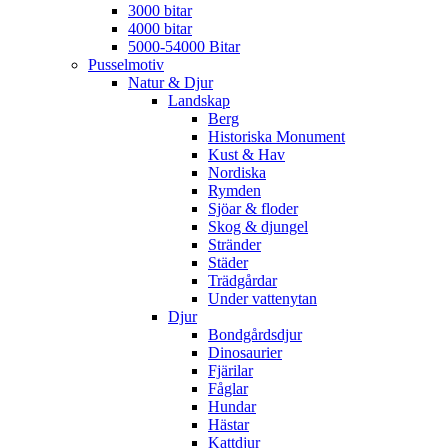
3000 bitar
4000 bitar
5000-54000 Bitar
Pusselmotiv
Natur & Djur
Landskap
Berg
Historiska Monument
Kust & Hav
Nordiska
Rymden
Sjöar & floder
Skog & djungel
Stränder
Städer
Trädgårdar
Under vattenytan
Djur
Bondgårdsdjur
Dinosaurier
Fjärilar
Fåglar
Hundar
Hästar
Kattdjur