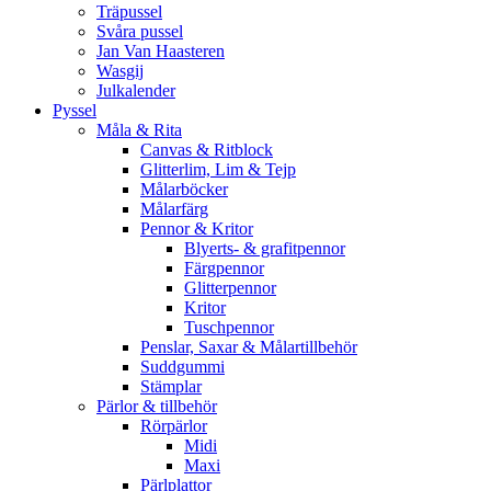
Träpussel
Svåra pussel
Jan Van Haasteren
Wasgij
Julkalender
Pyssel
Måla & Rita
Canvas & Ritblock
Glitterlim, Lim & Tejp
Målarböcker
Målarfärg
Pennor & Kritor
Blyerts- & grafitpennor
Färgpennor
Glitterpennor
Kritor
Tuschpennor
Penslar, Saxar & Målartillbehör
Suddgummi
Stämplar
Pärlor & tillbehör
Rörpärlor
Midi
Maxi
Pärlplattor