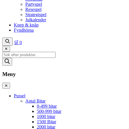
Partyspel
Resespel
Strategispel
Julkalender
Knep & knåp
Fyndhörna
🛒
0
✕
Produktsökning
Meny
✕
Pussel
Antal Bitar
0-499 bitar
500-999 bitar
1000 bitar
1500 Bitar
2000 bitar