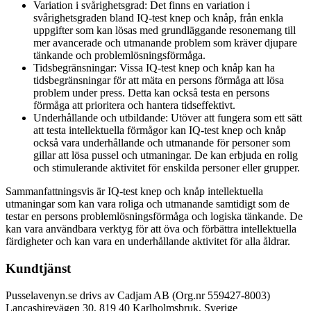
Variation i svårighetsgrad: Det finns en variation i
svårighetsgraden bland IQ-test knep och knåp, från enkla
uppgifter som kan lösas med grundläggande resonemang till
mer avancerade och utmanande problem som kräver djupare
tänkande och problemlösningsförmåga.
Tidsbegränsningar: Vissa IQ-test knep och knåp kan ha
tidsbegränsningar för att mäta en persons förmåga att lösa
problem under press. Detta kan också testa en persons
förmåga att prioritera och hantera tidseffektivt.
Underhållande och utbildande: Utöver att fungera som ett sätt
att testa intellektuella förmågor kan IQ-test knep och knåp
också vara underhållande och utmanande för personer som
gillar att lösa pussel och utmaningar. De kan erbjuda en rolig
och stimulerande aktivitet för enskilda personer eller grupper.
Sammanfattningsvis är IQ-test knep och knåp intellektuella
utmaningar som kan vara roliga och utmanande samtidigt som de
testar en persons problemlösningsförmåga och logiska tänkande. De
kan vara användbara verktyg för att öva och förbättra intellektuella
färdigheter och kan vara en underhållande aktivitet för alla åldrar.
Kundtjänst
Pusselavenyn.se drivs av Cadjam AB (Org.nr 559427-8003)
Lancashirevägen 30, 819 40 Karlholmsbruk, Sverige