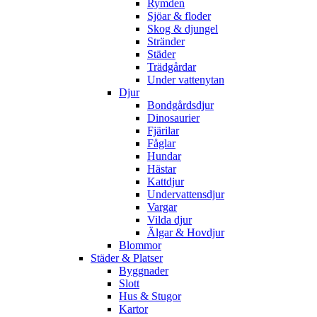
Rymden
Sjöar & floder
Skog & djungel
Stränder
Städer
Trädgårdar
Under vattenytan
Djur
Bondgårdsdjur
Dinosaurier
Fjärilar
Fåglar
Hundar
Hästar
Kattdjur
Undervattensdjur
Vargar
Vilda djur
Älgar & Hovdjur
Blommor
Städer & Platser
Byggnader
Slott
Hus & Stugor
Kartor