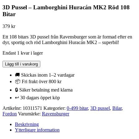
3D Pussel – Lamborghini Huracán MK2 Röd 108
Bitar
379
kr
Ett 108 bitars 3D pussel från Ravensburger som är formad efter en
dyr, sportig och röd Lamborghini Huracán MK2 – superbil!
Endast 1 kvar i lager
3D
Lägg till i varukorg
Pussel
-
🚚 Skickas inom 1–2 vardagar
Lamborghini
📦 Fri frakt över 800 kr
Huracán
🔒 Säker betalning med klarna
MK2
Röd
↩️ 30 dagars öppet köp
108
Bitar
Artikelnr:
10311571
Kategorier:
0-499 bitar
,
3D pussel
,
Bilar
,
mängd
Fordon
Varumärke:
Ravensburger
Beskrivning
Ytterligare information