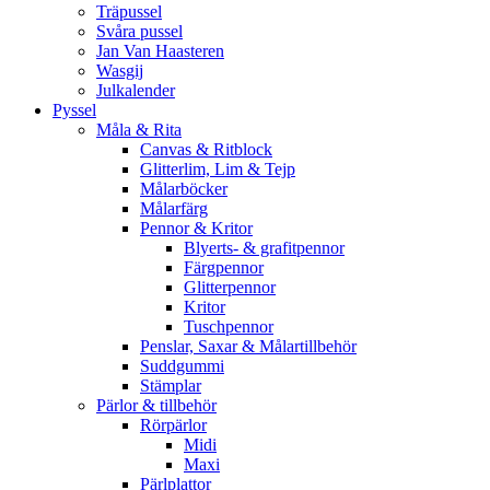
Träpussel
Svåra pussel
Jan Van Haasteren
Wasgij
Julkalender
Pyssel
Måla & Rita
Canvas & Ritblock
Glitterlim, Lim & Tejp
Målarböcker
Målarfärg
Pennor & Kritor
Blyerts- & grafitpennor
Färgpennor
Glitterpennor
Kritor
Tuschpennor
Penslar, Saxar & Målartillbehör
Suddgummi
Stämplar
Pärlor & tillbehör
Rörpärlor
Midi
Maxi
Pärlplattor