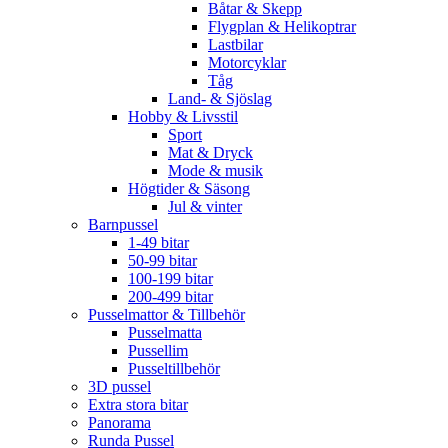
Båtar & Skepp
Flygplan & Helikoptrar
Lastbilar
Motorcyklar
Tåg
Land- & Sjöslag
Hobby & Livsstil
Sport
Mat & Dryck
Mode & musik
Högtider & Säsong
Jul & vinter
Barnpussel
1-49 bitar
50-99 bitar
100-199 bitar
200-499 bitar
Pusselmattor & Tillbehör
Pusselmatta
Pussellim
Pusseltillbehör
3D pussel
Extra stora bitar
Panorama
Runda Pussel