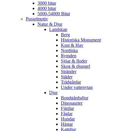
3000 bitar
4000 bitar
5000-54000 Bitar
Pusselmotiv
Natur & Djur
Landskap
Berg
Historiska Monument
Kust & Hav
Nordiska
Rymden
Sjöar & floder
Skog & djungel
Stränder
Städer
Trädgårdar
Under vattenytan
Djur
Bondgårdsdjur
Dinosaurier
Fjärilar
Fåglar
Hundar
Hästar
Kattdjur