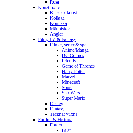
Resa
Konstmotiv
Klassisk konst
Kollage
Komiska
Människor
Änglar
Film, TV & Fantasy
Filmer, serier & spel
Anime/Manga
DC Comics
Friends
Game of Thrones
Harry Potter
Marvel
Minecraft
Sonic
Star Wars
Super Mario
Disney
Fantasy
Tecknat vuxna
Fordon & Historia
Fordon
Bilar