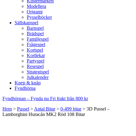
Klistermärken
Modellera
Origami
Pysselböcker
Sällskapspel
Barnspel
Brädspel
Familjespel
Frågespel
Kortspel
Kortlekar
Partyspel
Resespel
Strategispel
Julkalender
Knep & knåp
Fyndhörna
Fyndhörnan – Fynda nu
Fri frakt från 800 kr
Hem
>
Pussel
>
Antal Bitar
>
0-499 bitar
>
3D Pussel –
Lamborghini Huracán MK2 Röd 108 Bitar