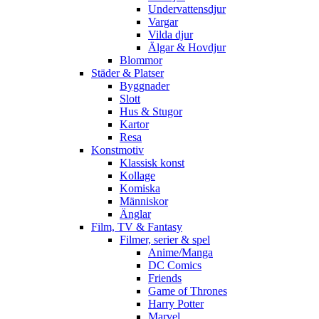
Undervattensdjur
Vargar
Vilda djur
Älgar & Hovdjur
Blommor
Städer & Platser
Byggnader
Slott
Hus & Stugor
Kartor
Resa
Konstmotiv
Klassisk konst
Kollage
Komiska
Människor
Änglar
Film, TV & Fantasy
Filmer, serier & spel
Anime/Manga
DC Comics
Friends
Game of Thrones
Harry Potter
Marvel