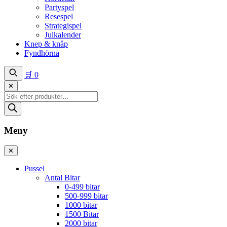
Partyspel
Resespel
Strategispel
Julkalender
Knep & knåp
Fyndhörna
🛒
0
✕
Produktsökning
Meny
✕
Pussel
Antal Bitar
0-499 bitar
500-999 bitar
1000 bitar
1500 Bitar
2000 bitar