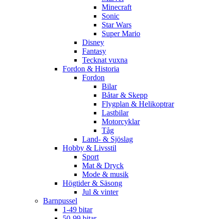
Minecraft
Sonic
Star Wars
Super Mario
Disney
Fantasy
Tecknat vuxna
Fordon & Historia
Fordon
Bilar
Båtar & Skepp
Flygplan & Helikoptrar
Lastbilar
Motorcyklar
Tåg
Land- & Sjöslag
Hobby & Livsstil
Sport
Mat & Dryck
Mode & musik
Högtider & Säsong
Jul & vinter
Barnpussel
1-49 bitar
50-99 bitar