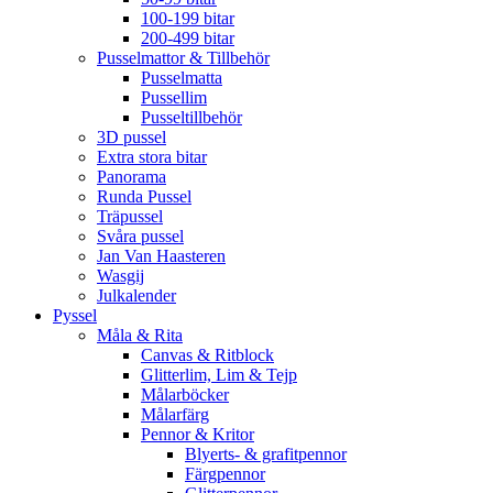
100-199 bitar
200-499 bitar
Pusselmattor & Tillbehör
Pusselmatta
Pussellim
Pusseltillbehör
3D pussel
Extra stora bitar
Panorama
Runda Pussel
Träpussel
Svåra pussel
Jan Van Haasteren
Wasgij
Julkalender
Pyssel
Måla & Rita
Canvas & Ritblock
Glitterlim, Lim & Tejp
Målarböcker
Målarfärg
Pennor & Kritor
Blyerts- & grafitpennor
Färgpennor