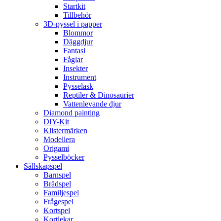
Startkit
Tillbehör
3D-pyssel i papper
Blommor
Däggdjur
Fantasi
Fåglar
Insekter
Instrument
Pysselask
Reptiler & Dinosaurier
Vattenlevande djur
Diamond painting
DIY-Kit
Klistermärken
Modellera
Origami
Pysselböcker
Sällskapspel
Barnspel
Brädspel
Familjespel
Frågespel
Kortspel
Kortlekar