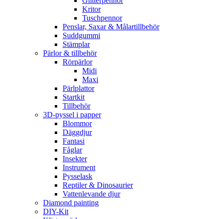
Glitterpennor
Kritor
Tuschpennor
Penslar, Saxar & Målartillbehör
Suddgummi
Stämplar
Pärlor & tillbehör
Rörpärlor
Midi
Maxi
Pärlplattor
Startkit
Tillbehör
3D-pyssel i papper
Blommor
Däggdjur
Fantasi
Fåglar
Insekter
Instrument
Pysselask
Reptiler & Dinosaurier
Vattenlevande djur
Diamond painting
DIY-Kit