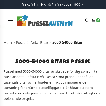
Frakt från 49 kr & Fri frakt över 800 kr
🛒
0
Meny
Hoppa till innehåll
Hem
>
Pussel
>
Antal Bitar
>
5000-54000 Bitar
5000-54000 Bitars pussel
Pussel med 5000–54000 bitar är skapade för dig som vill ta
pusslandet till nästa nivå. Dessa stora pussel innehåller
tusentals bitar och erbjuder en riktigt imponerande
utmaning för erfarna pusselläggare. Här hittar du stora
pussel med detaljerade motiv som kan bli ett långsiktigt och
belönande projekt.