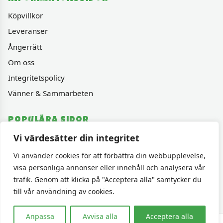
Köpvillkor
Leveranser
Ångerrätt
Om oss
Integritetspolicy
Vänner & Sammarbeten
Populära sidor
Vi värdesätter din integritet
Varumärken
Fyndhörnan
Vi använder cookies för att förbättra din webbupplevelse,
visa personliga annonser eller innehåll och analysera vår
1000 bitars pussel
trafik. Genom att klicka på "Acceptera alla" samtycker du
Sällskapspel
till vår användning av cookies.
Anpassa
Avvisa alla
Acceptera alla