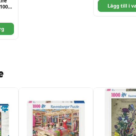
ife
Lägg till i 
 1000
rg
e