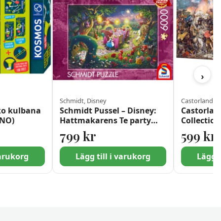
›
Schmidt, Disney
Castorland
ko kulbana
Schmidt Pussel – Disney:
Castorland
/NO)
Hattmakarens Te party
Collection
6000 bitar
Grunwald 
799
kr
599
kr
varukorg
Lägg till i varukorg
Lägg t