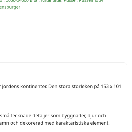
or
,
5000-54000 Bitar
,
Antal Bitar
,
Pussel
,
Pusselmotiv
ensburger
r jordens kontinenter. Den stora storleken på 153 x 101
er små tecknade detaljer som byggnader, djur och
ed namn och dekorerad med karaktäristiska element.