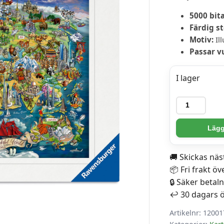
5000 bit
Färdig st
Motiv:
Il
Passar v
I lager
Ravensburg
Pussel
-
Lägg 
Illustrerad
världskarta
🚚 Skickas nä
5000
📦 Fri frakt öv
bitar
🔒 Säker betal
mängd
↩️ 30 dagars 
Artikelnr:
12001