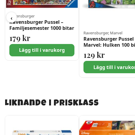
Ravensburger
‹
Ravensburger Pussel –
Familjesemester 1000 bitar
Ravensburger, Marvel
179
kr
Ravensburger Pussel 
Marvel: Hulken 100 b
Lägg till i varukorg
XXL
129
kr
Lägg till i varuko
Liknande i prisklass