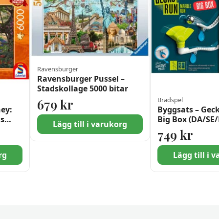
Ravensburger
Ravensburger Pussel –
Stadskollage 5000 bitar
Brädspel
679
kr
ney:
Byggsats – Gec
as
Big Box (DA/SE
Lägg till i varukorg
749
kr
rg
Lägg till i 