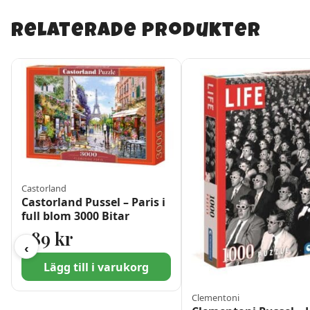
Relaterade produkter
Castorland
Castorland Pussel – Paris i
full blom 3000 Bitar
289
kr
‹
Lägg till i varukorg
Clementoni