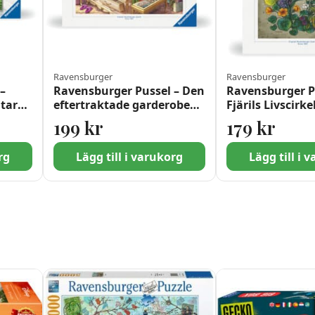
Ravensburger
Ravensburger
–
Ravensburger Pussel – Den
Ravensburger P
itar
eftertraktade garderoben
Fjärils Livscirke
1000 bitar
199
kr
179
kr
rg
Lägg till i varukorg
Lägg till i 