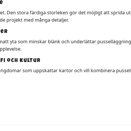
e
 Den stora färdiga storleken gör det möjligt att sprida ut 
nde projekt med många detaljer.
ger
att yta som minskar blänk och underlättar pusselläggninge
upplevelse.
fi och kultur
re ungdomar som uppskattar kartor och vill kombinera puss