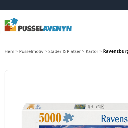
Hoppa till innehåll
Hem
>
Pusselmotiv
>
Städer & Platser
>
Kartor
>
Ravensburge