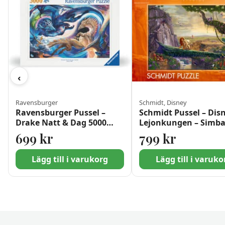
‹
Ravensburger
Schmidt, Disney
Ravensburger Pussel –
Schmidt Pussel – Dis
Drake Natt & Dag 5000
Lejonkungen – Simb
bitar
Skatt 6000​ bitar
699
kr
799
kr
Lägg till i varukorg
Lägg till i varuko