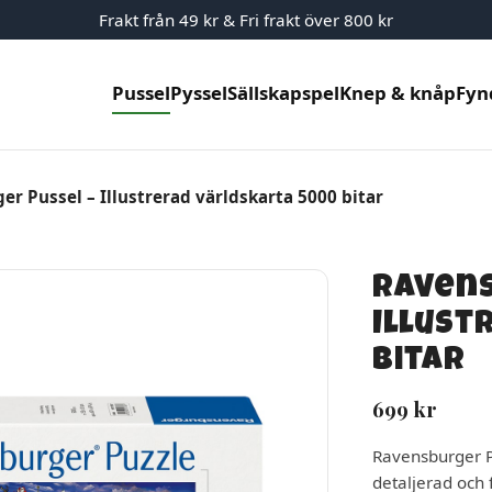
Frakt från 49 kr & Fri frakt över 800 kr
Pussel
Pyssel
Sällskapspel
Knep & knåp
Fyn
r Pussel – Illustrerad världskarta 5000 bitar
Ravens
Illust
bitar
699
kr
Ravensburger Pu
detaljerad och 