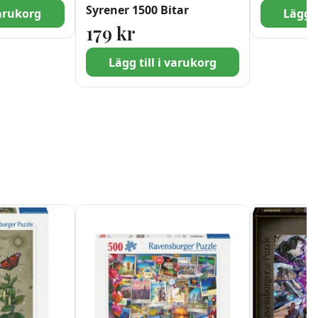
Syrener 1500 Bitar
varukorg
Lägg t
179
kr
Lägg till i varukorg