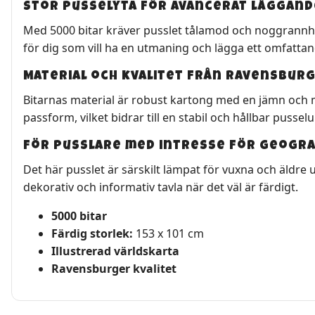
Stor pusselyta för avancerat läggand
Med 5000 bitar kräver pusslet tålamod och noggrannhet.
för dig som vill ha en utmaning och lägga ett omfatta
Material och kvalitet från Ravensbur
Bitarnas material är robust kartong med en jämn och m
passform, vilket bidrar till en stabil och hållbar pussel
För pusslare med intresse för geogra
Det här pusslet är särskilt lämpat för vuxna och äld
dekorativ och informativ tavla när det väl är färdigt.
5000 bitar
Färdig storlek:
153 x 101 cm
Illustrerad världskarta
Ravensburger kvalitet