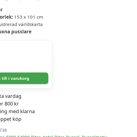
ar
orlek:
153 x 101 cm
lustrerad världskarta
uxna pusslare
er
till i varukorg
sta vardag
er 800 kr
ning med klarna
öppet köp
738