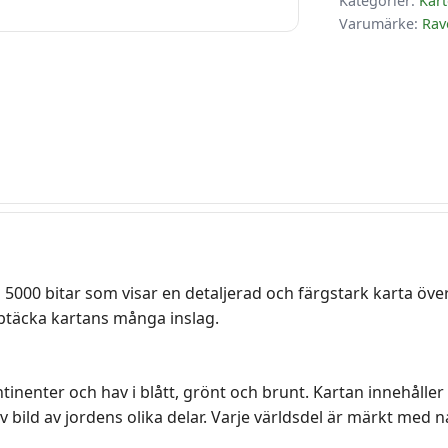
Kategorier:
Kart
Varumärke:
Rav
 5000 bitar som visar en detaljerad och färgstark karta öve
ptäcka kartans många inslag.
ntinenter och hav i blått, grönt och brunt. Kartan innehåll
tiv bild av jordens olika delar. Varje världsdel är märkt m