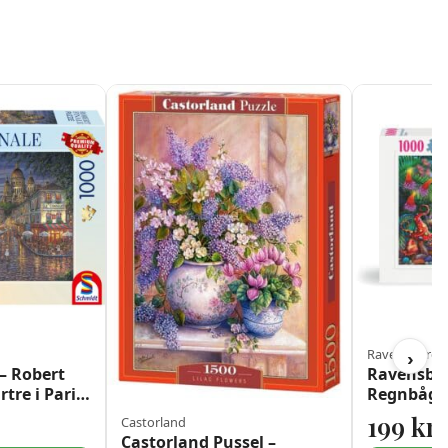
Ravensburge
›
– Robert
Ravensbur
tre i Paris
Regnbågs
bitar
199
kr
Castorland
Castorland Pussel –