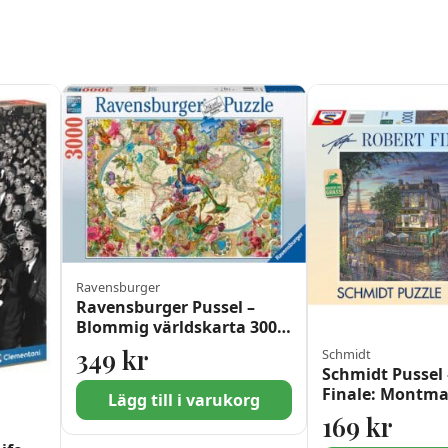
Ravensburger
Ravensburger Pussel –
Blommig världskarta 3000
bitar
349
kr
Schmidt
Schmidt Pussel 
Finale: Montmar
Lägg till i varukorg
1000 bitar
169
kr