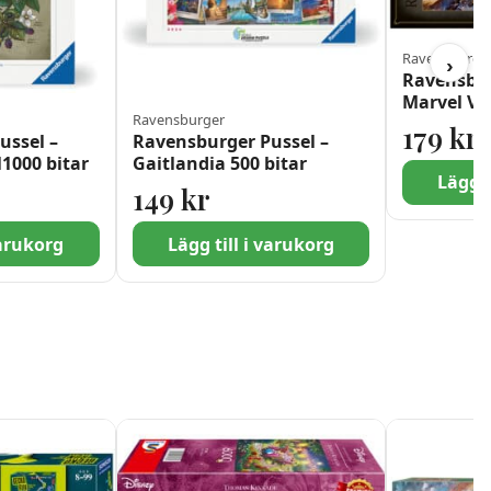
Ravensburger
›
Ravensbur
Marvel Vi
Ravensburger
– Killmong
179
kr
ussel –
Ravensburger Pussel –
l1000 bitar
Gaitlandia 500 bitar
Lägg t
149
kr
varukorg
Lägg till i varukorg