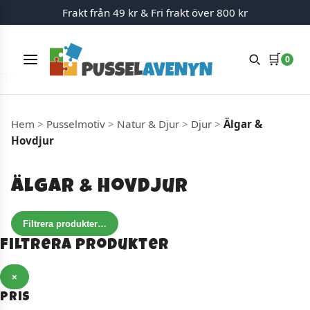
Frakt från 49 kr & Fri frakt över 800 kr
🛒
0
Meny
Hoppa till innehåll
Hem
>
Pusselmotiv
>
Natur & Djur
>
Djur
>
Älgar &
Hovdjur
Älgar & Hovdjur
Filtrera produkter
…
Filtrera produkter
×
Pris