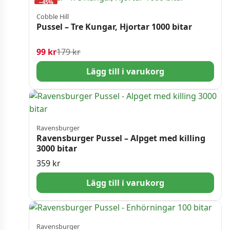
−45%
Cobble Hill
Pussel – Tre Kungar, Hjortar 1000 bitar
Det ursprungliga priset var: 179 kr.
Det nuvarande priset är: 99 kr.
99
kr
179
kr
Lägg till i varukorg
Ravensburger
Ravensburger Pussel – Alpget med killing
3000 bitar
359
kr
Lägg till i varukorg
Ravensburger