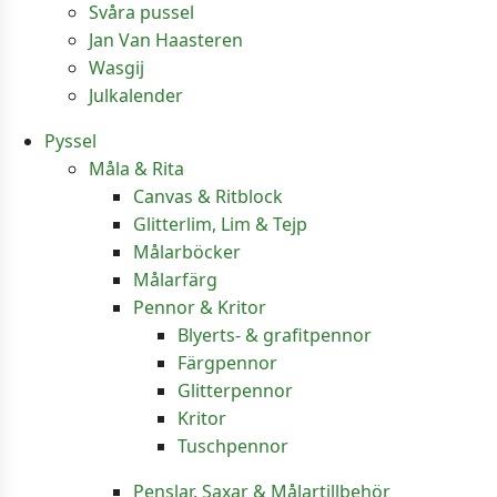
Svåra pussel
Jan Van Haasteren
Wasgij
Julkalender
Pyssel
Måla & Rita
Canvas & Ritblock
Glitterlim, Lim & Tejp
Målarböcker
Målarfärg
Pennor & Kritor
Blyerts- & grafitpennor
Färgpennor
Glitterpennor
Kritor
Tuschpennor
Penslar, Saxar & Målartillbehör