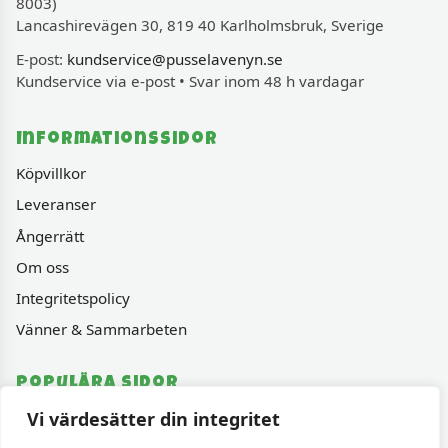
8003)
Lancashirevägen 30, 819 40 Karlholmsbruk, Sverige
E-post:
kundservice@pusselavenyn.se
Kundservice via e-post • Svar inom 48 h vardagar
Informationssidor
Köpvillkor
Leveranser
Ångerrätt
Om oss
Integritetspolicy
Vänner & Sammarbeten
Populära sidor
Vi värdesätter din integritet
Varumärken