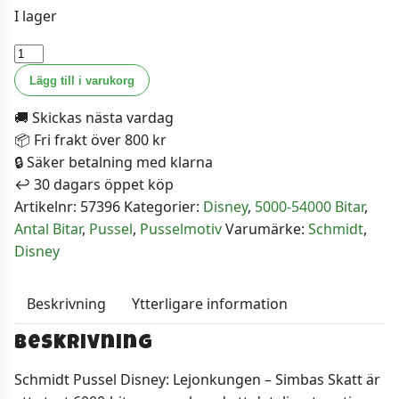
I lager
Schmidt
Pussel
Lägg till i varukorg
-
🚚 Skickas nästa vardag
Disney:
📦 Fri frakt över 800 kr
Lejonkungen
🔒 Säker betalning med klarna
-
↩️ 30 dagars öppet köp
Simbas
Artikelnr:
57396
Kategorier:
Disney
,
5000-54000 Bitar
,
Skatt
Antal Bitar
,
Pussel
,
Pusselmotiv
Varumärke:
Schmidt
,
6000​
Disney
bitar
mängd
Beskrivning
Ytterligare information
Beskrivning
Schmidt Pussel Disney: Lejonkungen – Simbas Skatt är