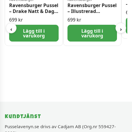
– 
Ravensburger Pussel
Ravensburger Pussel
bi
– Drake Natt & Dag
– Illustrerad
67
5000 bitar
världskarta 5000
699
kr
699
kr
bitar
‹
›
Lägg till i
Lägg till i
varukorg
varukorg
Kundtjänst
Pusselavenyn.se drivs av Cadjam AB (Org.nr 559427-