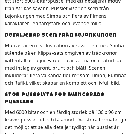
ett stort 6000-bitarspussel med ett detaljerat motiv
från Afrikas savann. Pusslet visar en scen från
Lejonkungen med Simba och flera av filmens
karaktärer i en färgstark och levande miljö.
Detaljerad scen från Lejonkungen
Motivet är en rik illustration av savannen med Simba
stående på en klippavsats omgiven av trädkronor,
vattenfall och djur. Färgerna är varma och naturliga
med inslag av grönt, brunt och blått. Scenen
inkluderar flera välkända figurer som Timon, Pumbaa
och Rafiki, vilket skapar en komplett och livfull bild.
Stor pusselyta för avancerade
pusslare
Med 6000 bitar och en färdig storlek på 136 x 96 cm
kräver pusslet tid och tålamod. Det stora formatet gör
det möjligt att se alla detaljer tydligt när pusslet är