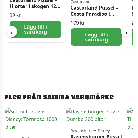
Castorland
Rav
Hjortar i skogen 120
Castorland Pussel –
Ra
Bitar
Costa Paradiso i
Tr
99
kr
Sardinien 1500 bitar
St
179
kr
26
Lägg till i
varukorg
‹
›
Lägg till i
varukorg
Fler från samma varumärke
Ravensburger, Disney
Ravensburger Pussel