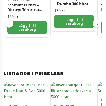
Schmidt, Disney
Sch
– Dumbo 300 bitar
Schmidt Pussel –
Sc
Disney: Törnrosa
Re
139
kr
1000 bitar
Lu
169
kr
16
Lägg till i
varukorg
‹
›
Lägg till i
varukorg
Liknande i prisklass
Rav
Ra
Ravensburger
Ravensburger