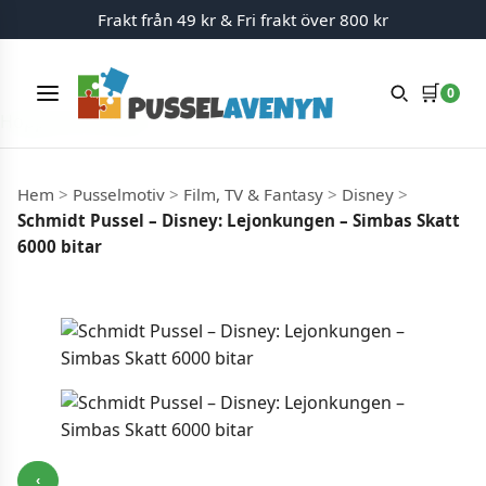
Frakt från 49 kr & Fri frakt över 800 kr
🛒
0
Meny
Hoppa till innehåll
Hem
>
Pusselmotiv
>
Film, TV & Fantasy
>
Disney
>
Schmidt Pussel – Disney: Lejonkungen – Simbas Skatt
6000​ bitar
‹