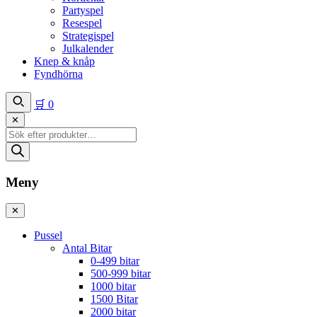
Partyspel
Resespel
Strategispel
Julkalender
Knep & knåp
Fyndhörna
🛒
0
✕
Produktsökning
Meny
✕
Pussel
Antal Bitar
0-499 bitar
500-999 bitar
1000 bitar
1500 Bitar
2000 bitar