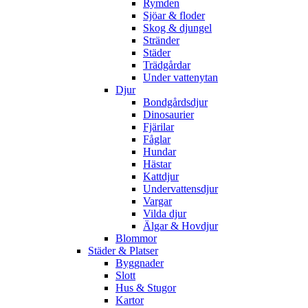
Rymden
Sjöar & floder
Skog & djungel
Stränder
Städer
Trädgårdar
Under vattenytan
Djur
Bondgårdsdjur
Dinosaurier
Fjärilar
Fåglar
Hundar
Hästar
Kattdjur
Undervattensdjur
Vargar
Vilda djur
Älgar & Hovdjur
Blommor
Städer & Platser
Byggnader
Slott
Hus & Stugor
Kartor