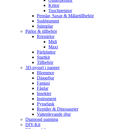
Glitterpennor
Kritor
Tuschpennor
Penslar, Saxar & Målartillbehör
Suddgummi
Stämplar
Pärlor & tillbehör
Rörpärlor
Midi
Maxi
Pärlplattor
Startkit
Tillbehör
3D-pyssel i papper
Blommor
Däggdjur
Fantasi
Fåglar
Insekter
Instrument
Pysselask
Reptiler & Dinosaurier
Vattenlevande djur
Diamond painting
DIY-Kit