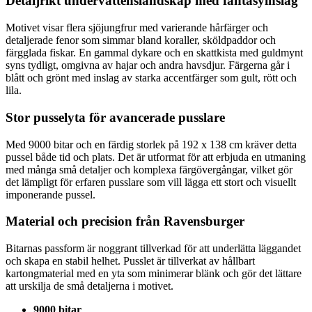
Detaljrikt undervattenslandskap med fantasyinslag
Motivet visar flera sjöjungfrur med varierande hårfärger och
detaljerade fenor som simmar bland koraller, sköldpaddor och
färgglada fiskar. En gammal dykare och en skattkista med guldmynt
syns tydligt, omgivna av hajar och andra havsdjur. Färgerna går i
blått och grönt med inslag av starka accentfärger som gult, rött och
lila.
Stor pusselyta för avancerade pusslare
Med 9000 bitar och en färdig storlek på 192 x 138 cm kräver detta
pussel både tid och plats. Det är utformat för att erbjuda en utmaning
med många små detaljer och komplexa färgövergångar, vilket gör
det lämpligt för erfaren pusslare som vill lägga ett stort och visuellt
imponerande pussel.
Material och precision från Ravensburger
Bitarnas passform är noggrant tillverkad för att underlätta läggandet
och skapa en stabil helhet. Pusslet är tillverkat av hållbart
kartongmaterial med en yta som minimerar blänk och gör det lättare
att urskilja de små detaljerna i motivet.
9000 bitar