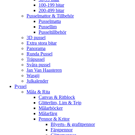
100-199 bitar
200-499 bitar
Pusselmattor & Tillbehör
Pusselmatta
Pussellim
Pusseltillbehör
3D pussel
Extra stora bitar
Panorama
Runda Pussel
Träpussel
Svåra pussel
Jan Van Haasteren
Wasgij
Julkalender
Pyssel
Måla & Rita
Canvas & Ritblock
Glitterlim, Lim & Tejp
Målarböcker
Målarfärg
Pennor & Kritor
Blyerts- & grafitpennor
Färgpennor