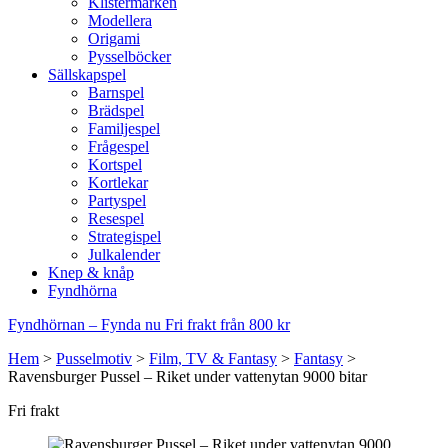
Klistermärken
Modellera
Origami
Pysselböcker
Sällskapspel
Barnspel
Brädspel
Familjespel
Frågespel
Kortspel
Kortlekar
Partyspel
Resespel
Strategispel
Julkalender
Knep & knåp
Fyndhörna
Fyndhörnan – Fynda nu
Fri frakt från 800 kr
Hem
>
Pusselmotiv
>
Film, TV & Fantasy
>
Fantasy
>
Ravensburger Pussel – Riket under vattenytan 9000 bitar
Fri frakt