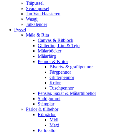
Träpussel
Svåra pussel
Jan Van Haasteren
Wasgij
Julkalender
Pyssel
Måla & Rita
Canvas & Ritblock
Glitterlim, Lim & Tejp
Målarböcker
Målarfärg
Pennor & Kritor
Blyerts- & grafitpennor
Färgpennor
Glitterpennor
Kritor
Tuschpennor
Penslar, Saxar & Målartillbehör
Suddgummi
Stämplar
Pärlor & tillbehör
Rörpärlor
Midi
Maxi
Pärlplattor