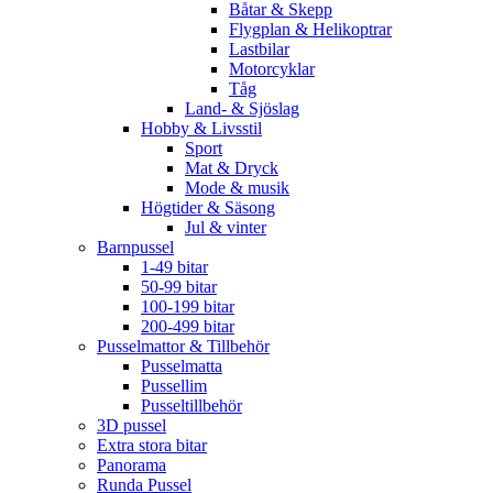
Båtar & Skepp
Flygplan & Helikoptrar
Lastbilar
Motorcyklar
Tåg
Land- & Sjöslag
Hobby & Livsstil
Sport
Mat & Dryck
Mode & musik
Högtider & Säsong
Jul & vinter
Barnpussel
1-49 bitar
50-99 bitar
100-199 bitar
200-499 bitar
Pusselmattor & Tillbehör
Pusselmatta
Pussellim
Pusseltillbehör
3D pussel
Extra stora bitar
Panorama
Runda Pussel