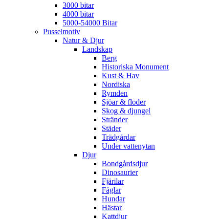
3000 bitar
4000 bitar
5000-54000 Bitar
Pusselmotiv
Natur & Djur
Landskap
Berg
Historiska Monument
Kust & Hav
Nordiska
Rymden
Sjöar & floder
Skog & djungel
Stränder
Städer
Trädgårdar
Under vattenytan
Djur
Bondgårdsdjur
Dinosaurier
Fjärilar
Fåglar
Hundar
Hästar
Kattdjur