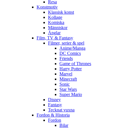
Resa
Konstmotiv
Klassisk konst
Kollage
Komiska
Människor
Änglar
Film, TV & Fantasy
Filmer, serier & spel
Anime/Manga
DC Comics
Friends
Game of Thrones
Harry Potter
Marvel
Minecraft
Sonic
Star Wars
Super Mario
Disney
Fantasy
Tecknat vuxna
Fordon & Historia
Fordon
Bilar