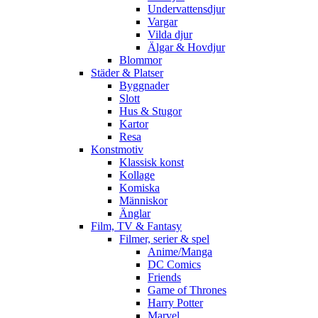
Undervattensdjur
Vargar
Vilda djur
Älgar & Hovdjur
Blommor
Städer & Platser
Byggnader
Slott
Hus & Stugor
Kartor
Resa
Konstmotiv
Klassisk konst
Kollage
Komiska
Människor
Änglar
Film, TV & Fantasy
Filmer, serier & spel
Anime/Manga
DC Comics
Friends
Game of Thrones
Harry Potter
Marvel