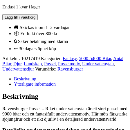
Endast 1 kvar i lager
Ravensburger
Lägg till i varukorg
Pussel
-
🚚 Skickas inom 1–2 vardagar
Riket
📦 Fri frakt över 800 kr
under
🔒 Säker betalning med klarna
vattenytan
9000
↩️ 30 dagars öppet köp
bitar
mängd
Artikelnr:
10217419
Kategorier:
Fantasy
,
5000-54000 Bitar
,
Antal
Bitar
,
Djur
,
Landskap
,
Pussel
,
Pusselmotiv
,
Under vattenytan
,
Undervattensdjur
Varumärke:
Ravensburger
Beskrivning
Ytterligare information
Beskrivning
Ravensburger Pussel – Riket under vattenytan är ett stort pussel med
9000 bitar och ett fantasifullt undervattensmotiv. Här möts färgstarka
sjöjungfrur och ett rikt djurliv i en detaljerad undervattensvärld.