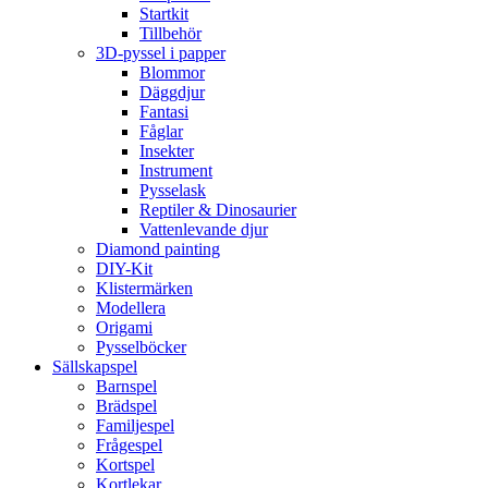
Startkit
Tillbehör
3D-pyssel i papper
Blommor
Däggdjur
Fantasi
Fåglar
Insekter
Instrument
Pysselask
Reptiler & Dinosaurier
Vattenlevande djur
Diamond painting
DIY-Kit
Klistermärken
Modellera
Origami
Pysselböcker
Sällskapspel
Barnspel
Brädspel
Familjespel
Frågespel
Kortspel
Kortlekar