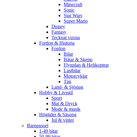
Minecraft
Sonic
Star Wars
Super Mario
Disney
Fantasy
Tecknat vuxna
Fordon & Historia
Fordon
Bilar
Båtar & Skepp
Flygplan & Helikoptrar
Lastbilar
Motorcyklar
Tåg
Land- & Sjöslag
Hobby & Livsstil
Sport
Mat & Dryck
Mode & musik
Högtider & Säsong
Jul & vinter
Barnpussel
1-49 bitar
50-99 bitar