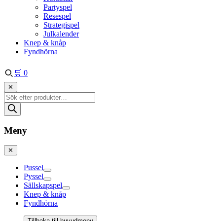
Partyspel
Resespel
Strategispel
Julkalender
Knep & knåp
Fyndhörna
🛒
0
✕
Produktsökning
Meny
✕
Pussel
Pyssel
Sällskapspel
Knep & knåp
Fyndhörna
Tillbaka till huvudmeny