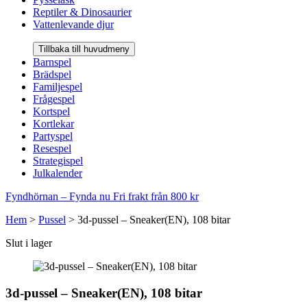
Reptiler & Dinosaurier
Vattenlevande djur
Tillbaka till huvudmeny
Barnspel
Brädspel
Familjespel
Frågespel
Kortspel
Kortlekar
Partyspel
Resespel
Strategispel
Julkalender
Fyndhörnan – Fynda nu
Fri frakt från 800 kr
Hem
>
Pussel
>
3d-pussel – Sneaker(EN), 108 bitar
Slut i lager
3d-pussel – Sneaker(EN), 108 bitar