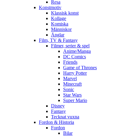
Resa
Konstmotiv
Klassisk konst
Kollage
Komiska
Människor
Änglar
Film, TV & Fantasy
Filmer, serier & spel
Anime/Manga
DC Comics
Friends
Game of Thrones
Harry Potter
Marvel
Minecraft
Sonic
Star Wars
Super Mario
Disney
Fantasy
Tecknat vuxna
Fordon & Historia
Fordon
Bilar