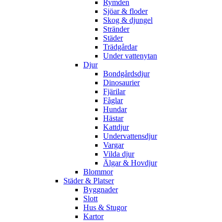
Rymden
Sjöar & floder
Skog & djungel
Stränder
Städer
Trädgårdar
Under vattenytan
Djur
Bondgårdsdjur
Dinosaurier
Fjärilar
Fåglar
Hundar
Hästar
Kattdjur
Undervattensdjur
Vargar
Vilda djur
Älgar & Hovdjur
Blommor
Städer & Platser
Byggnader
Slott
Hus & Stugor
Kartor