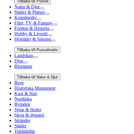
Tillbaka till Pussel
Natur & Djur
Städer & Platser
Konstmotiv
Film, TV & Fantasy
Fordon & Historia
Hobby & Livsstil
Högtider & Säsong
Tillbaka till Pusselmotiv
Landskap
Djur
Blommor
Tillbaka till Natur & Djur
Berg
Historiska Monument
Kust & Hav
Nordiska
Rymden
Sjöar & floder
Skog & djungel
Stränder
Städer
Trädgårdar