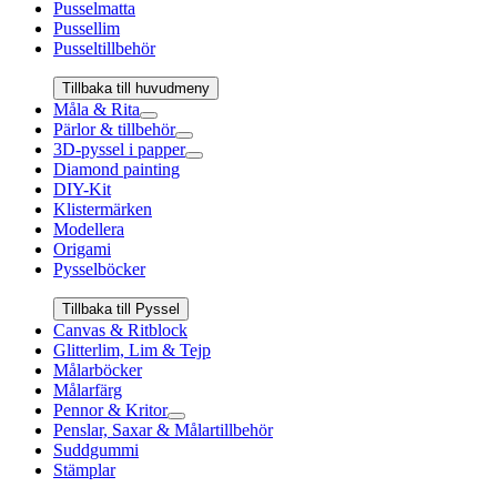
Pusselmatta
Pussellim
Pusseltillbehör
Tillbaka till huvudmeny
Måla & Rita
Pärlor & tillbehör
3D-pyssel i papper
Diamond painting
DIY-Kit
Klistermärken
Modellera
Origami
Pysselböcker
Tillbaka till Pyssel
Canvas & Ritblock
Glitterlim, Lim & Tejp
Målarböcker
Målarfärg
Pennor & Kritor
Penslar, Saxar & Målartillbehör
Suddgummi
Stämplar