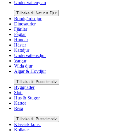
Under vattenytan
Tillbaka till Natur & Djur
Bondgårdsdjur
Dinosaurier
Fjärilar
Fåglar
Hundar
Hästar
Kattdjur
Undervattensdjur
Vargar
Vilda djur
Älgar & Hovdjur
Tillbaka till Pusselmotiv
Byggnader
Slott
Hus & Stugor
Kartor
Resa
Tillbaka till Pusselmotiv
Klassisk konst
Kollage