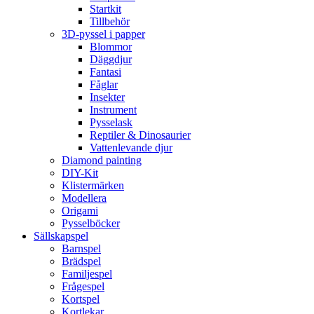
Startkit
Tillbehör
3D-pyssel i papper
Blommor
Däggdjur
Fantasi
Fåglar
Insekter
Instrument
Pysselask
Reptiler & Dinosaurier
Vattenlevande djur
Diamond painting
DIY-Kit
Klistermärken
Modellera
Origami
Pysselböcker
Sällskapspel
Barnspel
Brädspel
Familjespel
Frågespel
Kortspel
Kortlekar