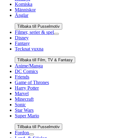
Komiska
Människor
Änglar
Tillbaka till Pusselmotiv
Filmer, serier & spel
Disney
Fantasy
Tecknat vuxna
Tillbaka till Film, TV & Fantasy
Anime/Manga
DC Comics
Friends
Game of Thrones
Harry Potter
Marvel
Minecraft
Sonic
Star Wars
Super Mario
Tillbaka till Pusselmotiv
Fordon