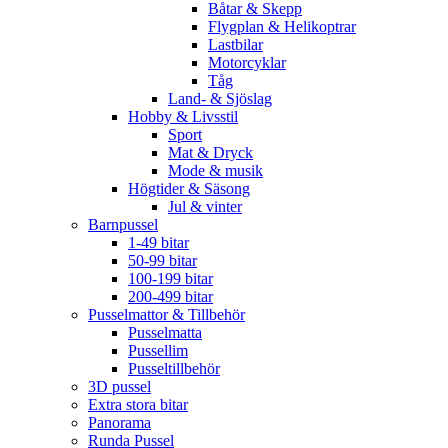
Båtar & Skepp
Flygplan & Helikoptrar
Lastbilar
Motorcyklar
Tåg
Land- & Sjöslag
Hobby & Livsstil
Sport
Mat & Dryck
Mode & musik
Högtider & Säsong
Jul & vinter
Barnpussel
1-49 bitar
50-99 bitar
100-199 bitar
200-499 bitar
Pusselmattor & Tillbehör
Pusselmatta
Pussellim
Pusseltillbehör
3D pussel
Extra stora bitar
Panorama
Runda Pussel