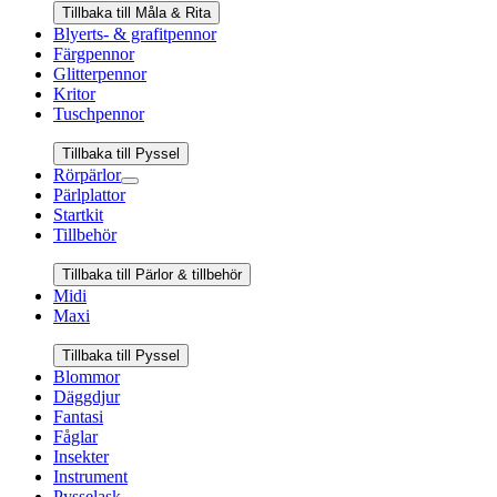
Tillbaka till Måla & Rita
Blyerts- & grafitpennor
Färgpennor
Glitterpennor
Kritor
Tuschpennor
Tillbaka till Pyssel
Rörpärlor
Pärlplattor
Startkit
Tillbehör
Tillbaka till Pärlor & tillbehör
Midi
Maxi
Tillbaka till Pyssel
Blommor
Däggdjur
Fantasi
Fåglar
Insekter
Instrument
Pysselask