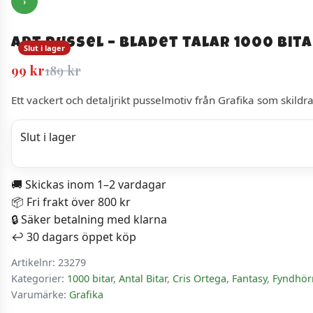
›
Art Pussel – Bladet talar 1000 bit
Slut i lager
Det
Det
99
kr
189
kr
ursprungliga
nuvarande
Ett vackert och detaljrikt pusselmotiv från Grafika som skild
priset
priset
var:
är:
Slut i lager
189 kr.
99 kr.
🚚 Skickas inom 1–2 vardagar
📦 Fri frakt över 800 kr
🔒 Säker betalning med klarna
↩️ 30 dagars öppet köp
Artikelnr:
23279
Kategorier:
1000 bitar
,
Antal Bitar
,
Cris Ortega
,
Fantasy
,
Fyndhör
Varumärke:
Grafika