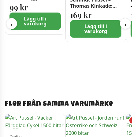
160 Bitar
99
kr
Thomas Kinkade:
– 
Notre Dame 1000
Ve
169
kr
1
bitar
Lägg till i
varukorg
‹
›
Lägg till i
varukorg
Fler från samma varumärke
−3
Grafika