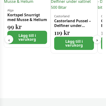
Alga
Kortspel Snurrigt
Castorland
Cas
med Musse & Helium
Castorland Pussel –
Ca
99
kr
Delfiner under
Ba
vattnet 500 Bitar
Sö
119
kr
1
bi
Lägg till i
varukorg
‹
›
Lägg till i
varukorg