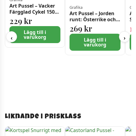
Art Pussel – Vacker
Grafika
Gra
Färgglad Cykel 1500
Art Pussel – Jorden
Ar
bitar
229
kr
runt: Österrike och
S.
Schweiz 2000 bitar
Fr
269
kr
1
bi
Lägg till i
varukorg
‹
›
Lägg till i
varukorg
Liknande i prisklass