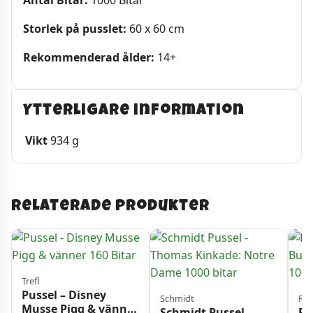
Antal Bitar:
1000 Bitar
Storlek på pusslet:
60 x 60 cm
Rekommenderad ålder:
14+
Ytterligare information
Vikt
934 g
Relaterade produkter
Trefl
Pussel – Disney
Schmidt
Rav
Musse Pigg & vänner
Schmidt Pussel –
Ra