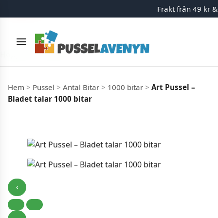
Frakt från 49 kr &
Slut i lager
Meny
Hoppa till innehåll
Hem
>
Pussel
>
Antal Bitar
>
1000 bitar
>
Art Pussel –
Bladet talar 1000 bitar
‹