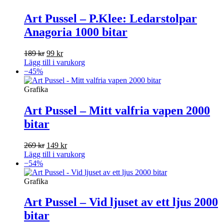
Art Pussel – P.Klee: Ledarstolpar
Anagoria 1000 bitar
Det
Det
189
kr
99
kr
ursprungliga
nuvarande
Lägg till i varukorg
priset
priset
−45%
var:
är:
189 kr.
99 kr.
Grafika
Art Pussel – Mitt valfria vapen 2000
bitar
Det
Det
269
kr
149
kr
ursprungliga
nuvarande
Lägg till i varukorg
priset
priset
−54%
var:
är:
269 kr.
149 kr.
Grafika
Art Pussel – Vid ljuset av ett ljus 2000
bitar