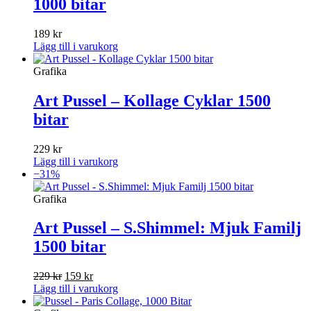
1000 bitar
189
kr
Lägg till i varukorg
Grafika
Art Pussel – Kollage Cyklar 1500
bitar
229
kr
Lägg till i varukorg
−31%
Grafika
Art Pussel – S.Shimmel: Mjuk Familj
1500 bitar
Det
Det
229
kr
159
kr
ursprungliga
nuvarande
Lägg till i varukorg
priset
priset