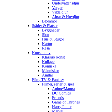
Undervattensdjur
Vargar
Vilda djur
Älgar & Hovdjur
Blommor
Städer & Platser
Byggnader
Slott
Hus & Stugor
Kartor
Resa
Konstmotiv
Klassisk konst
Kollage
Komiska
Människor
Änglar
Film, TV & Fantasy
Filmer, serier & spel
Anime/Manga
DC Comics
Friends
Game of Thrones
Harry Potter
Marvel