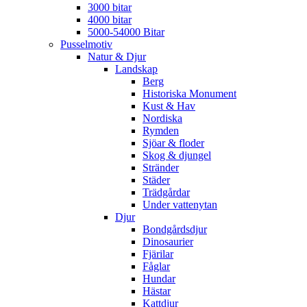
3000 bitar
4000 bitar
5000-54000 Bitar
Pusselmotiv
Natur & Djur
Landskap
Berg
Historiska Monument
Kust & Hav
Nordiska
Rymden
Sjöar & floder
Skog & djungel
Stränder
Städer
Trädgårdar
Under vattenytan
Djur
Bondgårdsdjur
Dinosaurier
Fjärilar
Fåglar
Hundar
Hästar
Kattdjur