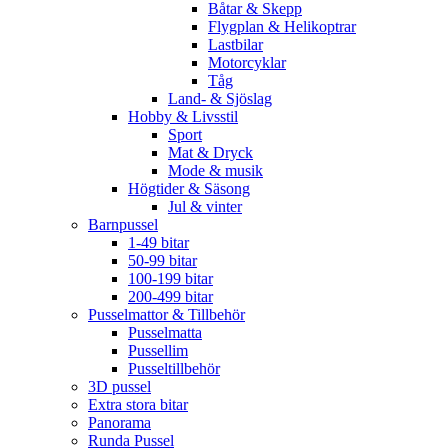
Båtar & Skepp
Flygplan & Helikoptrar
Lastbilar
Motorcyklar
Tåg
Land- & Sjöslag
Hobby & Livsstil
Sport
Mat & Dryck
Mode & musik
Högtider & Säsong
Jul & vinter
Barnpussel
1-49 bitar
50-99 bitar
100-199 bitar
200-499 bitar
Pusselmattor & Tillbehör
Pusselmatta
Pussellim
Pusseltillbehör
3D pussel
Extra stora bitar
Panorama
Runda Pussel