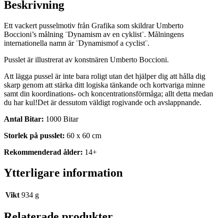
Beskrivning
Ett vackert pusselmotiv från Grafika som skildrar Umberto
Boccioni’s målning ¨Dynamism av en cyklist¨. Målningens
internationella namn är ¨Dynamismof a cyclist¨.
Pusslet är illustrerat av konstnären Umberto Boccioni.
Att lägga pussel är inte bara roligt utan det hjälper dig att hålla dig
skarp genom att stärka ditt logiska tänkande och kortvariga minne
samt din koordinations- och koncentrationsförmåga; allt detta medan
du har kul!Det är dessutom väldigt rogivande och avslappnande.
Antal Bitar:
1000 Bitar
Storlek på pusslet:
60 x 60 cm
Rekommenderad ålder:
14+
Ytterligare information
Vikt
934 g
Relaterade produkter