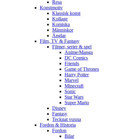
Resa
Konstmotiv
Klassisk konst
Kollage
Komiska
Människor
Änglar
Film, TV & Fantasy
Filmer, serier & spel
Anime/Manga
DC Comics
Friends
Game of Thrones
Harry Potter
Marvel
Minecraft
Sonic
Star Wars
Super Mario
Disney
Fantasy
Tecknat vuxna
Fordon & Historia
Fordon
Bilar