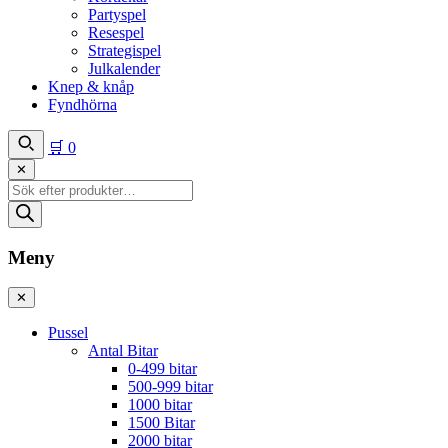
Partyspel
Resespel
Strategispel
Julkalender
Knep & knåp
Fyndhörna
🛒
0
✕
Produktsökning
Meny
✕
Pussel
Antal Bitar
0-499 bitar
500-999 bitar
1000 bitar
1500 Bitar
2000 bitar