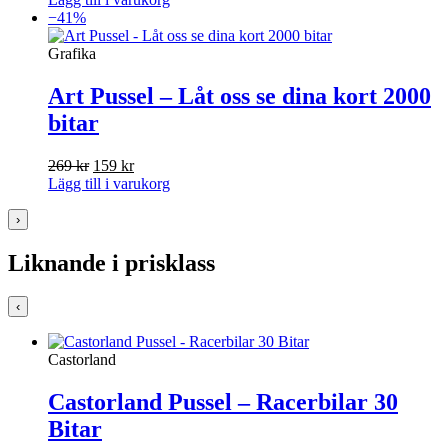
priset
priset
−41%
var:
är:
189 kr.
99 kr.
Grafika
Art Pussel – Låt oss se dina kort 2000
bitar
Det
Det
269
kr
159
kr
ursprungliga
nuvarande
Lägg till i varukorg
priset
priset
var:
är:
›
269 kr.
159 kr.
Liknande i prisklass
‹
Castorland
Castorland Pussel – Racerbilar 30
Bitar