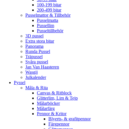
100-199 bitar
200-499 bitar
Pusselmattor & Tillbehör
Pusselmatta
Pussellim
Pusseltillbehör
3D pussel
Extra stora bitar
Panorama
Runda Pussel
Träpussel
Svåra pussel
Jan Van Haasteren
Wasgij
Julkalender
Pyssel
Måla & Rita
Canvas & Ritblock
Glitterlim, Lim & Tejp
Målarböcker
Målarfärg
Pennor & Kritor
Blyerts- & grafitpennor
Färgpennor