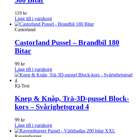
119
kr
Lägg till i varukorg
Castorland
Castorland Pussel – Brandbil 180
Bitar
99
kr
Lägg till i varukorg
IQ-Test
Knep & Knåp, Trä-3D-pussel Block-
kors – Svårighetsgrad 4
99
kr
Lägg till i varukorg
Ravensburger