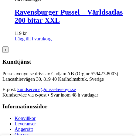
Ravensburger Pussel – Världsatlas
200 bitar XXL
119
kr
Lägg till i varukorg
›
Kundtjänst
Pusselavenyn.se drivs av Cadjam AB (Org.nr 559427-8003)
Lancashirevägen 30, 819 40 Karlholmsbruk, Sverige
E-post:
kundservice@pusselavenyn.se
Kundservice via e-post • Svar inom 48 h vardagar
Informationssidor
Köpvillkor
Leveranser
Ångerrätt
Om oss