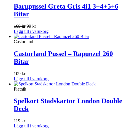
Barnpussel Greta Gris 4i1 3+4+5+6
Bitar
Det
Det
169
kr
99
kr
ursprungliga
nuvarande
Lägg till i varukorg
priset
priset
var:
är:
Castorland
169 kr.
99 kr.
Castorland Pussel – Rapunzel 260
Bitar
109
kr
Lägg till i varukorg
Piatnik
Spelkort Stadskartor London Double
Deck
119
kr
Lägg till i varukorg