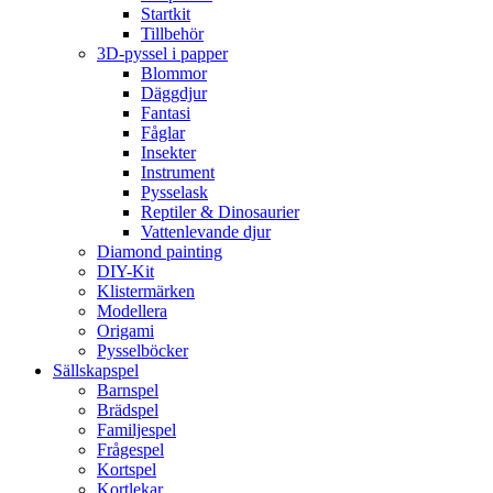
Startkit
Tillbehör
3D-pyssel i papper
Blommor
Däggdjur
Fantasi
Fåglar
Insekter
Instrument
Pysselask
Reptiler & Dinosaurier
Vattenlevande djur
Diamond painting
DIY-Kit
Klistermärken
Modellera
Origami
Pysselböcker
Sällskapspel
Barnspel
Brädspel
Familjespel
Frågespel
Kortspel
Kortlekar