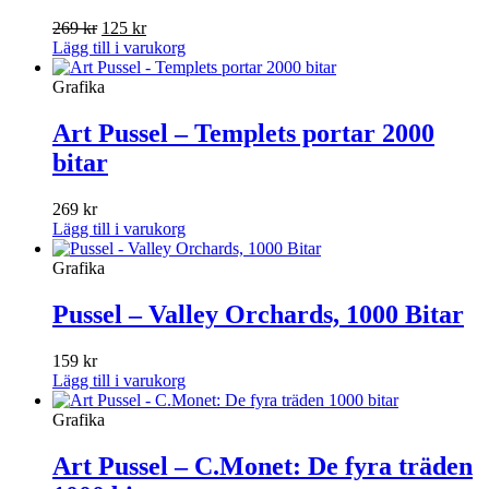
Det
Det
269
kr
125
kr
ursprungliga
nuvarande
Lägg till i varukorg
priset
priset
var:
är:
Grafika
269 kr.
125 kr.
Art Pussel – Templets portar 2000
bitar
269
kr
Lägg till i varukorg
Grafika
Pussel – Valley Orchards, 1000 Bitar
159
kr
Lägg till i varukorg
Grafika
Art Pussel – C.Monet: De fyra träden