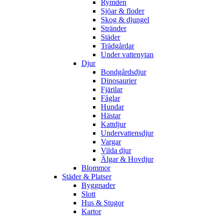
Rymden
Sjöar & floder
Skog & djungel
Stränder
Städer
Trädgårdar
Under vattenytan
Djur
Bondgårdsdjur
Dinosaurier
Fjärilar
Fåglar
Hundar
Hästar
Kattdjur
Undervattensdjur
Vargar
Vilda djur
Älgar & Hovdjur
Blommor
Städer & Platser
Byggnader
Slott
Hus & Stugor
Kartor