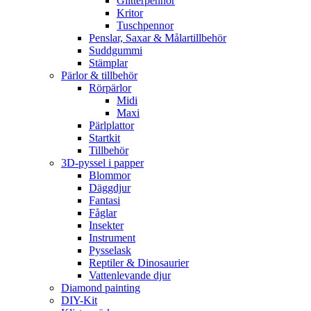
Glitterpennor
Kritor
Tuschpennor
Penslar, Saxar & Målartillbehör
Suddgummi
Stämplar
Pärlor & tillbehör
Rörpärlor
Midi
Maxi
Pärlplattor
Startkit
Tillbehör
3D-pyssel i papper
Blommor
Däggdjur
Fantasi
Fåglar
Insekter
Instrument
Pysselask
Reptiler & Dinosaurier
Vattenlevande djur
Diamond painting
DIY-Kit