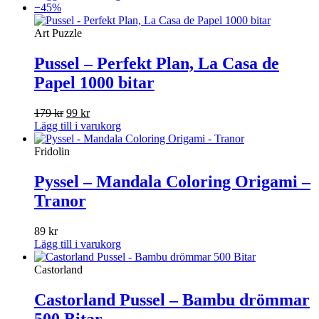
−45%
Art Puzzle
Pussel – Perfekt Plan, La Casa de
Papel 1000 bitar
Det
Det
179
kr
99
kr
ursprungliga
nuvarande
Lägg till i varukorg
priset
priset
var:
är:
Fridolin
179 kr.
99 kr.
Pyssel – Mandala Coloring Origami –
Tranor
89
kr
Lägg till i varukorg
Castorland
Castorland Pussel – Bambu drömmar
500 Bitar