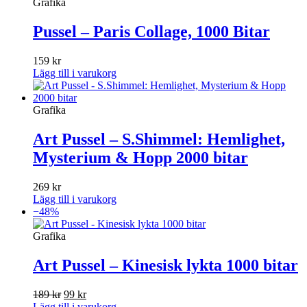
var:
är:
Grafika
229 kr.
159 kr.
Pussel – Paris Collage, 1000 Bitar
159
kr
Lägg till i varukorg
Grafika
Art Pussel – S.Shimmel: Hemlighet,
Mysterium & Hopp 2000 bitar
269
kr
Lägg till i varukorg
−48%
Grafika
Art Pussel – Kinesisk lykta 1000 bitar
Det
Det
189
kr
99
kr
ursprungliga
nuvarande
Lägg till i varukorg