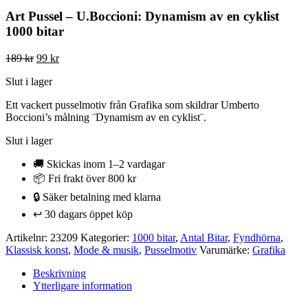
Art Pussel – U.Boccioni: Dynamism av en cyklist
1000 bitar
Det
Det
189
kr
99
kr
ursprungliga
nuvarande
Slut i lager
priset
priset
var:
är:
Ett vackert pusselmotiv från Grafika som skildrar Umberto
189 kr.
99 kr.
Boccioni’s målning ¨Dynamism av en cyklist¨.
Slut i lager
🚚 Skickas inom 1–2 vardagar
📦 Fri frakt över 800 kr
🔒 Säker betalning med klarna
↩️ 30 dagars öppet köp
Artikelnr:
23209
Kategorier:
1000 bitar
,
Antal Bitar
,
Fyndhörna
,
Klassisk konst
,
Mode & musik
,
Pusselmotiv
Varumärke:
Grafika
Beskrivning
Ytterligare information