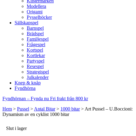
Klistermärken
Modellera
Origami
Pysselböcker
Sällskapspel
Barnspel
Brädspel
Familjespel
Frågespel
Kortspel
Kortlekar
Partyspel
Resespel
Strategispel
Julkalender
Knep & knåp
Fyndhörna
Fyndhörnan – Fynda nu
Fri frakt från 800 kr
Hem
>
Pussel
>
Antal Bitar
>
1000 bitar
>
Art Pussel – U.Boccioni:
Dynamism av en cyklist 1000 bitar
Slut i lager