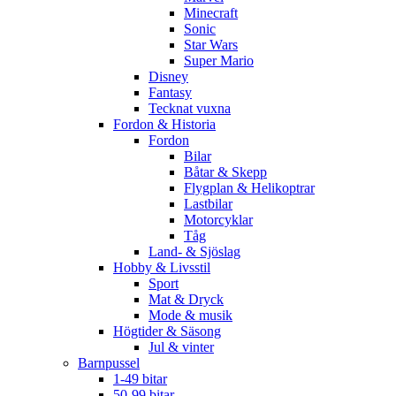
Minecraft
Sonic
Star Wars
Super Mario
Disney
Fantasy
Tecknat vuxna
Fordon & Historia
Fordon
Bilar
Båtar & Skepp
Flygplan & Helikoptrar
Lastbilar
Motorcyklar
Tåg
Land- & Sjöslag
Hobby & Livsstil
Sport
Mat & Dryck
Mode & musik
Högtider & Säsong
Jul & vinter
Barnpussel
1-49 bitar
50-99 bitar