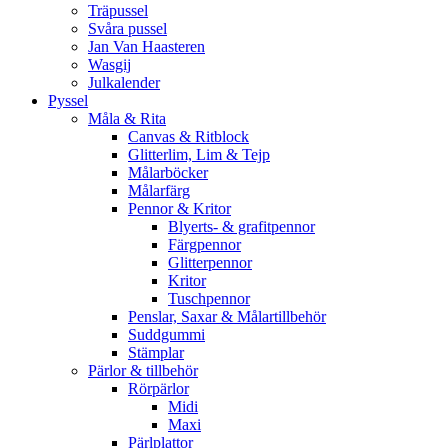
Träpussel
Svåra pussel
Jan Van Haasteren
Wasgij
Julkalender
Pyssel
Måla & Rita
Canvas & Ritblock
Glitterlim, Lim & Tejp
Målarböcker
Målarfärg
Pennor & Kritor
Blyerts- & grafitpennor
Färgpennor
Glitterpennor
Kritor
Tuschpennor
Penslar, Saxar & Målartillbehör
Suddgummi
Stämplar
Pärlor & tillbehör
Rörpärlor
Midi
Maxi
Pärlplattor