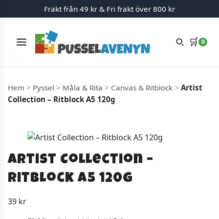
Frakt från 49 kr & Fri frakt över 800 kr
🛒
0
Meny
Hoppa till innehåll
Hem
>
Pyssel
>
Måla & Rita
>
Canvas & Ritblock
>
Artist
Collection – Ritblock A5 120g
Artist Collection –
Ritblock A5 120g
39
kr