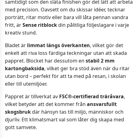
samtidigt som den släta finishen gör det lätt att arbeta
med precision. Oavsett om du skissar idéer, tecknar
porträtt, ritar motiv eller bara vill låta pennan vandra
fritt, är
Sense ritblock
din pålitliga följeslagare i varje
kreativ stund.
Bladet är
limmat längs överkanten
, vilket gör det
enkelt att riva loss färdiga teckningar utan att skada
pappret. Blocket har dessutom en
stabil 2 mm
kartongbaksida
, vilket ger bra stöd även när du ritar
utan bord – perfekt för att ta med på resan, i skolan
eller till utemiljöer.
Pappret är tillverkat av
FSC®-certifierad träråvara
,
vilket betyder att det kommer från
ansvarsfullt
skogsbruk
där hänsyn tas till miljö, människor och
djurliv. Ett klimatsmart val som låter dig skapa med
gott samvete.