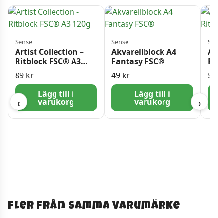
Sense
Sense
Sen
Artist Collection –
Akvarellblock A4
Ar
Ritblock FSC® A3
Fantasy FSC®
Ri
120g
12
89
kr
49
kr
5
Lägg till i
Lägg till i
varukorg
varukorg
‹
›
Fler från samma varumärke