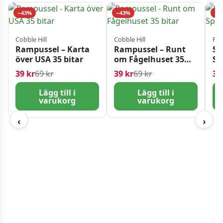
−43%
−43%
−2
Cobble Hill
Cobble Hill
Pia
Rampussel – Karta
Rampussel – Runt
Sa
över USA 35 bitar
om Fågelhuset 35
Sp
bitar
Det ursprungliga priset var: 69 kr.
Det nuvarande priset är: 39 kr.
Det ursprungliga pr
Det nuvarande prise
39
kr
69
kr
39
kr
69
kr
3
Lägg till i
Lägg till i
varukorg
varukorg
‹
›