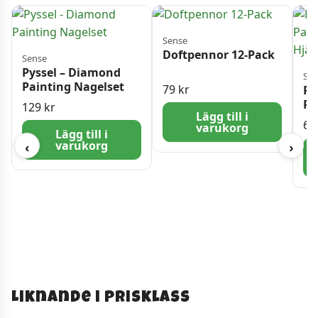
Sense
Doftpennor 12-Pack
Sense
Pyssel – Diamond
Sen
Painting Nagelset
79
kr
Py
Pa
129
kr
Lägg till i
Hj
6
varukorg
Lägg till i
varukorg
‹
›
Liknande i prisklass