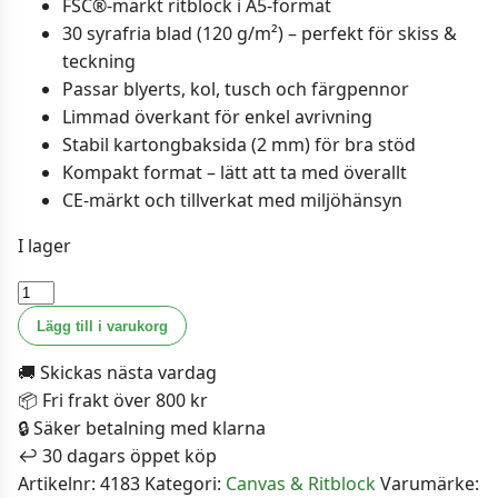
FSC®-märkt ritblock i A5-format
30 syrafria blad (120 g/m²) – perfekt för skiss &
teckning
Passar blyerts, kol, tusch och färgpennor
Limmad överkant för enkel avrivning
Stabil kartongbaksida (2 mm) för bra stöd
Kompakt format – lätt att ta med överallt
CE-märkt och tillverkat med miljöhänsyn
I lager
Artist
Collection
Lägg till i varukorg
-
🚚 Skickas nästa vardag
Ritblock
📦 Fri frakt över 800 kr
A5
🔒 Säker betalning med klarna
120g
↩️ 30 dagars öppet köp
mängd
Artikelnr:
4183
Kategori:
Canvas & Ritblock
Varumärke: