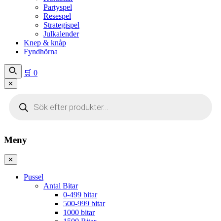
Partyspel
Resespel
Strategispel
Julkalender
Knep & knåp
Fyndhörna
🛒
0
✕
Produktsökning
Meny
✕
Pussel
Antal Bitar
0-499 bitar
500-999 bitar
1000 bitar