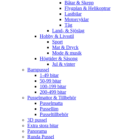
Båtar & Skepp
Flygplan & Helikoptrar
Lastbilar
Motorcyklar
Tåg
Land- & Sjöslag
Hobby & Livsstil
Sport
Mat & Dryck
Mode & musik
Högtider & Säsong
Jul & vinter
Barnpussel
1-49 bitar
50-99 bitar
100-199 bitar
200-499 bitar
Pusselmattor & Tillbehör
Pusselmatta
Pussellim
Pusseltillbehör
3D pussel
Extra stora bitar
Panorama
Runda Pussel