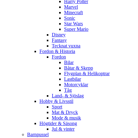
Harry Potter
Marvel
Minecraft
Sonic
Star Wars
Super Mario
Disney
Fantasy
Tecknat vuxna
Fordon & Historia
Fordon
Bilar
Båtar & Skepp
Flygplan & Helikoptrar
Lastbilar
Motorcyklar
Tåg
Land- & Sjöslag
Hobby & Livsstil
Sport
Mat & Dryck
Mode & musik
Högtider & Säsong
Jul & vinter
Barnpussel