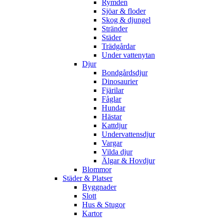
Rymden
Sjöar & floder
Skog & djungel
Stränder
Städer
Trädgårdar
Under vattenytan
Djur
Bondgårdsdjur
Dinosaurier
Fjärilar
Fåglar
Hundar
Hästar
Kattdjur
Undervattensdjur
Vargar
Vilda djur
Älgar & Hovdjur
Blommor
Städer & Platser
Byggnader
Slott
Hus & Stugor
Kartor