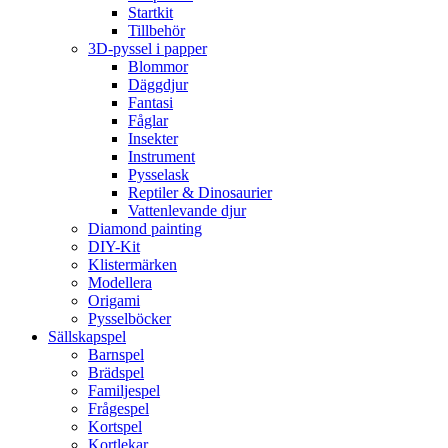
Startkit
Tillbehör
3D-pyssel i papper
Blommor
Däggdjur
Fantasi
Fåglar
Insekter
Instrument
Pysselask
Reptiler & Dinosaurier
Vattenlevande djur
Diamond painting
DIY-Kit
Klistermärken
Modellera
Origami
Pysselböcker
Sällskapspel
Barnspel
Brädspel
Familjespel
Frågespel
Kortspel
Kortlekar