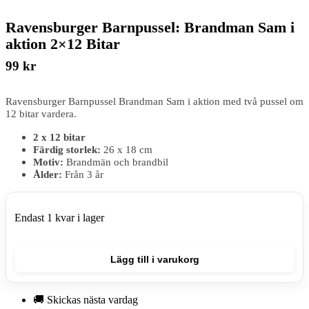
Ravensburger Barnpussel: Brandman Sam i
aktion 2×12 Bitar
99
kr
Ravensburger Barnpussel Brandman Sam i aktion med två pussel om
12 bitar vardera.
2 x 12 bitar
Färdig storlek:
26 x 18 cm
Motiv:
Brandmän och brandbil
Ålder:
Från 3 år
Endast 1 kvar i lager
Ravensburger
Barnpussel:
Lägg till i varukorg
Brandman
Sam
i
🚚 Skickas nästa vardag
aktion