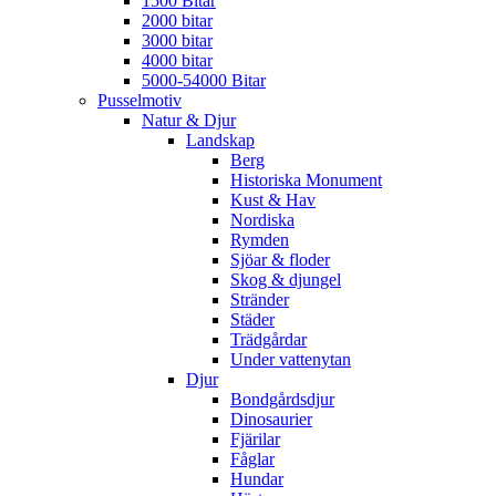
1500 Bitar
2000 bitar
3000 bitar
4000 bitar
5000-54000 Bitar
Pusselmotiv
Natur & Djur
Landskap
Berg
Historiska Monument
Kust & Hav
Nordiska
Rymden
Sjöar & floder
Skog & djungel
Stränder
Städer
Trädgårdar
Under vattenytan
Djur
Bondgårdsdjur
Dinosaurier
Fjärilar
Fåglar
Hundar