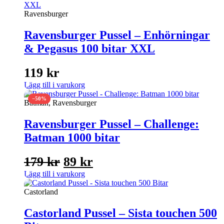
Ravensburger
Ravensburger Pussel – Enhörningar
& Pegasus 100 bitar XXL
119
kr
Lägg till i varukorg
−50%
Batman, Ravensburger
Ravensburger Pussel – Challenge:
Batman 1000 bitar
Det
Det
179
kr
89
kr
ursprungliga
nuvarande
Lägg till i varukorg
priset
priset
Castorland
var:
är:
Castorland Pussel – Sista touchen 500
179 kr.
89 kr.