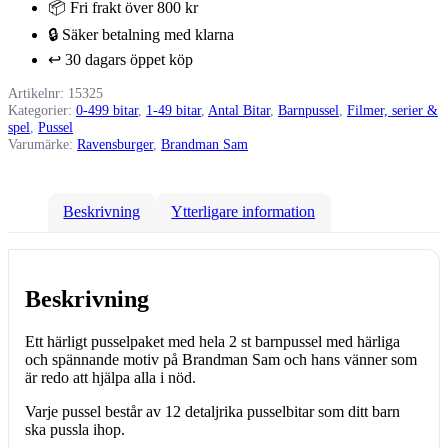
📦 Fri frakt över 800 kr
2x12
Bitar
🔒 Säker betalning med klarna
mängd
↩️ 30 dagars öppet köp
Artikelnr:
15325
Kategorier:
0-499 bitar
,
1-49 bitar
,
Antal Bitar
,
Barnpussel
,
Filmer, serier &
spel
,
Pussel
Varumärke:
Ravensburger
,
Brandman Sam
Beskrivning
Ytterligare information
Beskrivning
Ett härligt pusselpaket med hela 2 st barnpussel med härliga
och spännande motiv på Brandman Sam och hans vänner som
är redo att hjälpa alla i nöd.
Varje pussel består av 12 detaljrika pusselbitar som ditt barn
ska pussla ihop.