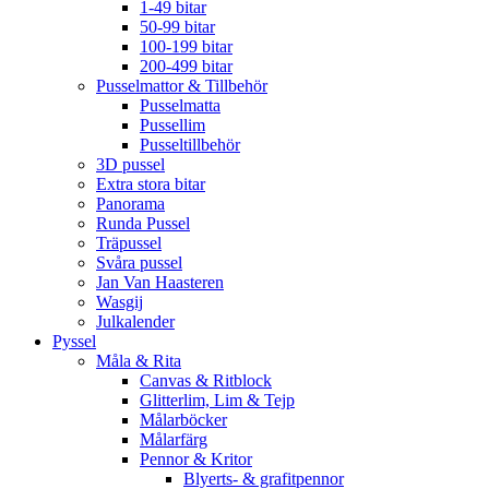
1-49 bitar
50-99 bitar
100-199 bitar
200-499 bitar
Pusselmattor & Tillbehör
Pusselmatta
Pussellim
Pusseltillbehör
3D pussel
Extra stora bitar
Panorama
Runda Pussel
Träpussel
Svåra pussel
Jan Van Haasteren
Wasgij
Julkalender
Pyssel
Måla & Rita
Canvas & Ritblock
Glitterlim, Lim & Tejp
Målarböcker
Målarfärg
Pennor & Kritor
Blyerts- & grafitpennor