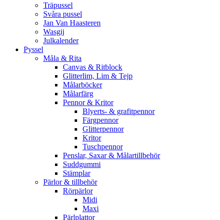
Träpussel
Svåra pussel
Jan Van Haasteren
Wasgij
Julkalender
Pyssel
Måla & Rita
Canvas & Ritblock
Glitterlim, Lim & Tejp
Målarböcker
Målarfärg
Pennor & Kritor
Blyerts- & grafitpennor
Färgpennor
Glitterpennor
Kritor
Tuschpennor
Penslar, Saxar & Målartillbehör
Suddgummi
Stämplar
Pärlor & tillbehör
Rörpärlor
Midi
Maxi
Pärlplattor