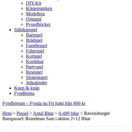
DIY-Kit
Klistermärken
Modellera
Origami
Pysselböcker
Sällskapspel
Barnspel
Brädspel
Familjespel
Frågespel
Kortspel
Kortlekar
Partyspel
Resespel
Strategispel
Julkalender
Knep & knåp
Fyndhörna
Fyndhörnan – Fynda nu
Fri frakt från 800 kr
Hem
>
Pussel
>
Antal Bitar
>
0-499 bitar
>
Ravensburger
Barnpussel: Brandman Sam i aktion 2×12 Bitar