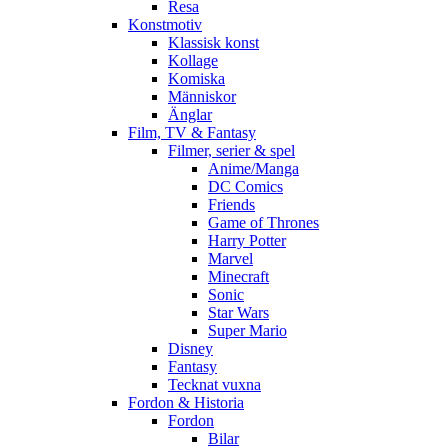
Resa
Konstmotiv
Klassisk konst
Kollage
Komiska
Människor
Änglar
Film, TV & Fantasy
Filmer, serier & spel
Anime/Manga
DC Comics
Friends
Game of Thrones
Harry Potter
Marvel
Minecraft
Sonic
Star Wars
Super Mario
Disney
Fantasy
Tecknat vuxna
Fordon & Historia
Fordon
Bilar