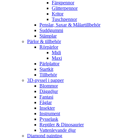
Färgpennor
Glitterpennor
Kritor
Tuschpennor
Penslar, Saxar & Målartillbehör
Suddgummi
Stämplar
Pärlor & tillbehör
Rörpärlor
Midi
Maxi
Pärlplattor
Startkit
Tillbehör
3D-pyssel i papper
Blommor
Däggdjur
Fantasi
Fåglar
Insekter
Instrument
Pysselask
Reptiler & Dinosaurier
Vattenlevande djur
Diamond painting