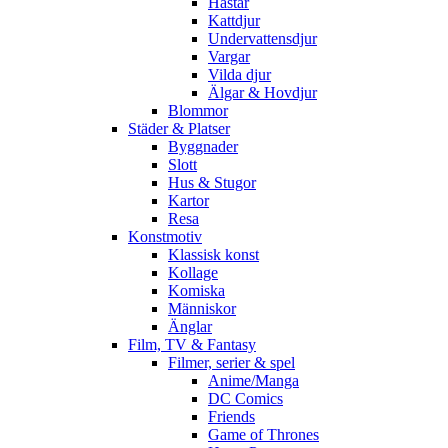
Hästar
Kattdjur
Undervattensdjur
Vargar
Vilda djur
Älgar & Hovdjur
Blommor
Städer & Platser
Byggnader
Slott
Hus & Stugor
Kartor
Resa
Konstmotiv
Klassisk konst
Kollage
Komiska
Människor
Änglar
Film, TV & Fantasy
Filmer, serier & spel
Anime/Manga
DC Comics
Friends
Game of Thrones