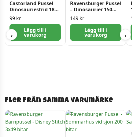
Castorland Pussel –
Ravensburger Pussel
Pu
Dinosauriestrid 180
– Dinosaurier 150
10
Bitar
bitar
99
kr
149
kr
17
Lägg till i
Lägg till i
varukorg
varukorg
‹
›
Fler från samma varumärke
Rav