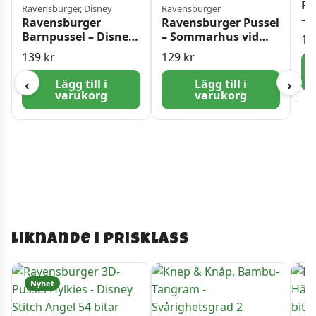
Ra
Ravensburger, Disney
Ravensburger
– 
Ravensburger
Ravensburger Pussel
bi
Barnpussel – Disney
– Sommarhus vid
10
Stitch 3×49 bitar
sjön 200 bitar
139
kr
129
kr
Lägg till i
Lägg till i
‹
›
varukorg
varukorg
Liknande i prisklass
Nyhet