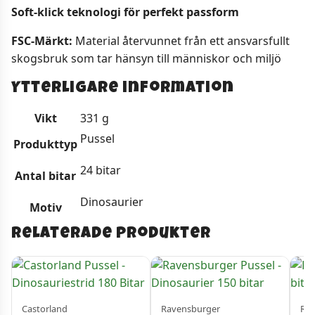
Soft-klick teknologi för perfekt passform
FSC-Märkt:
Material återvunnet från ett ansvarsfullt
skogsbruk som tar hänsyn till människor och miljö
Ytterligare information
Vikt
331 g
Pussel
Produkttyp
24 bitar
Antal bitar
Dinosaurier
Motiv
Relaterade produkter
Castorland
Ravensburger
Rav