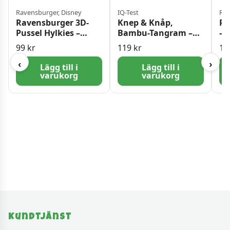
Ravensburger, Disney
IQ-Test
Rav
Ravensburger 3D-
Knep & Knåp,
Ra
Pussel Hylkies –
Bambu-Tangram –
– 
Disney Stitch Angel
Svårighetsgrad 2
30
99
kr
119
kr
11
54 bitar
‹
›
Lägg till i
Lägg till i
varukorg
varukorg
Kundtjänst