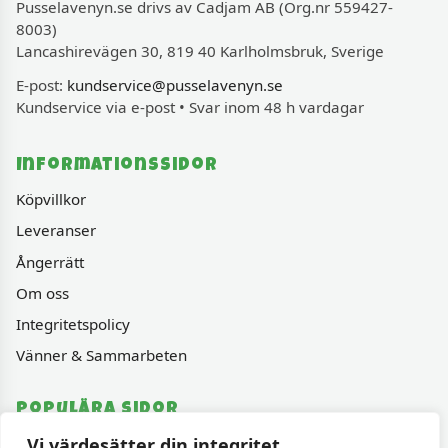
Pusselavenyn.se drivs av Cadjam AB (Org.nr 559427-
8003)
Lancashirevägen 30, 819 40 Karlholmsbruk, Sverige
E-post:
kundservice@pusselavenyn.se
Kundservice via e-post • Svar inom 48 h vardagar
Informationssidor
Köpvillkor
Leveranser
Ångerrätt
Om oss
Integritetspolicy
Vänner & Sammarbeten
Populära sidor
Vi värdesätter din integritet
Varumärken