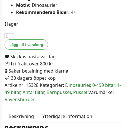
Motiv:
Dinosaurier
Rekommenderad ålder:
4+
I lager
Ravensburger
Barnpussel
Lägg till i varukorg
-
🚚 Skickas nästa vardag
Dinosaurielekstund
📦 Fri frakt över 800 kr
2x24
🔒 Säker betalning med klarna
bitar
↩️ 30 dagars öppet köp
mängd
Artikelnr:
15328
Kategorier:
Dinosaurier
,
0-499 bitar
,
1-
49 bitar
,
Antal Bitar
,
Barnpussel
,
Pussel
Varumärke:
Ravensburger
Beskrivning
Ytterligare information