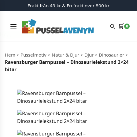
Frakt från 49 kr & Fri frakt över 800 kr
🛒
0
Meny
Hoppa till innehåll
Hem
>
Pusselmotiv
>
Natur & Djur
>
Djur
>
Dinosaurier
>
Ravensburger Barnpussel – Dinosaurielekstund 2×24
bitar