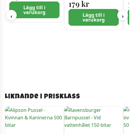
Malibu 1000 bitar
va
179
kr
3
Lägg till i
varukorg
Lägg till i
‹
›
varukorg
Liknande i prisklass