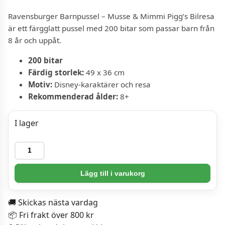
Ravensburger Barnpussel – Musse & Mimmi Pigg’s Bilresa
är ett färgglatt pussel med 200 bitar som passar barn från
8 år och uppåt.
200 bitar
Färdig storlek:
49 x 36 cm
Motiv:
Disney-karaktärer och resa
Rekommenderad ålder:
8+
I lager
Ravensburger
Barnpussel
-
Lägg till i varukorg
Musse
&
🚚 Skickas nästa vardag
Mimmi
📦 Fri frakt över 800 kr
Pigg's