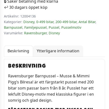
🔒 Säker betalning med klarna
Bilresa!
↩️ 30 dagars öppet köp
200
Artikelnr:
12004136
bitar
Kategorier:
Disney
,
0-499 bitar
,
200-499 bitar
,
Antal Bitar
,
mängd
Barnpussel
,
Familjepussel
,
Pussel
,
Pusselmotiv
Varumärke:
Ravensburger
,
Disney
Beskrivning
Ytterligare information
Beskrivning
Ravensburger Barnpussel – Musse & Mimmi
Pigg’s Bilresa! är ett färgstarkt pussel med 200
bitar som passar barn från 8 år. Pusslet har ett
lekfullt Disney-motiv med klassiska figurer i en
somrig och glad design.