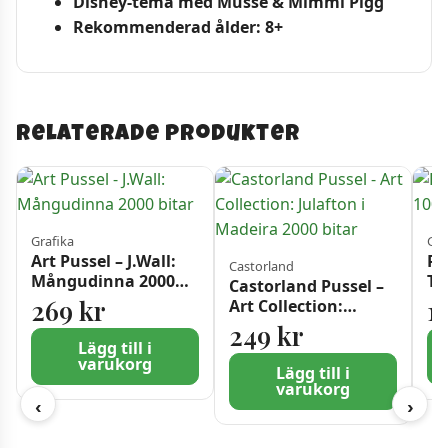
Disney-tema med Musse & Mimmi Pigg
Rekommenderad ålder: 8+
Relaterade produkter
Grafika
Gra
Art Pussel – J.Wall:
Pu
Castorland
Mångudinna 2000
Tr
Castorland Pussel –
bitar
269
kr
1
Art Collection:
Julafton i Madeira
249
kr
2000 bitar
Lägg till i
varukorg
Lägg till i
varukorg
‹
›