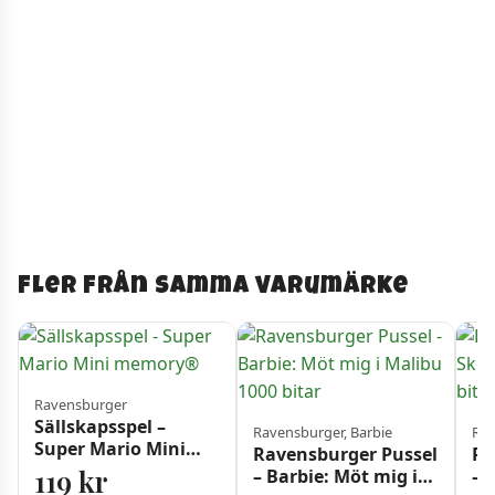
Fler från samma varumärke
Ravensburger
Sällskapsspel –
Ravensburger, Barbie
Rav
Super Mario Mini
Ravensburger Pussel
Ra
memory®
119
kr
– Barbie: Möt mig i
– 