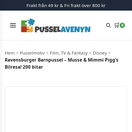
Frakt från 49 kr & Fri frakt över 800 kr
🛒
0
Meny
Hoppa till innehåll
Hem
>
Pusselmotiv
>
Film, TV & Fantasy
>
Disney
>
Ravensburger Barnpussel – Musse & Mimmi Pigg’s
Bilresa! 200 bitar