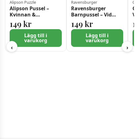
Alipson Puzzle
Ravensburger
Cas
Alipson Pussel –
Ravensburger
Ca
Kvinnan &
Barnpussel – Vid
Vy
Kaninerna 500 bitar
vattenhålet 150
sl
149
kr
149
kr
1
bitar
Lägg till i
Lägg till i
varukorg
varukorg
‹
›