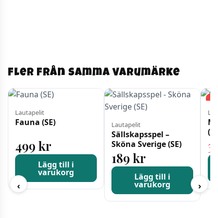
Fler från samma varumärke
−1
Lautapelit
Lau
Fauna (SE)
My
Lautapelit
(S
Sällskapsspel –
499
kr
3
Sköna Sverige (SE)
189
kr
Lägg till i
varukorg
Lägg till i
varukorg
‹
›