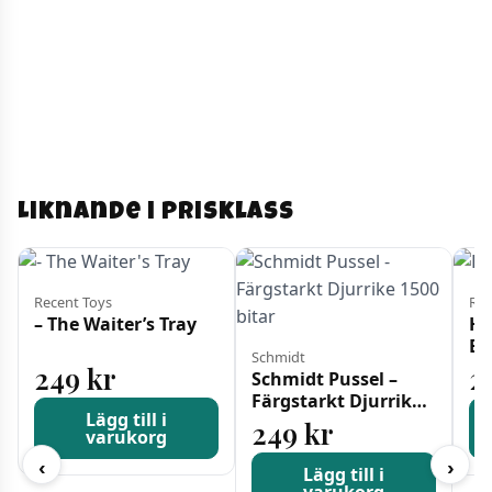
Liknande i prisklass
Recent Toys
Rav
– The Waiter’s Tray
Ha
Ba
Schmidt
249
kr
2
Schmidt Pussel –
Färgstarkt Djurrike
Lägg till i
1500 bitar
249
kr
varukorg
‹
›
Lägg till i