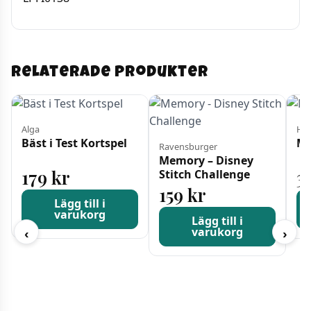
Relaterade produkter
Alga
Ha
Bäst i Test Kortspel
Mo
Ravensburger
Memory – Disney
179
kr
3
Stitch Challenge
159
kr
Lägg till i
varukorg
Lägg till i
varukorg
‹
›