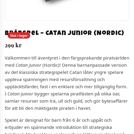
Brädspel – Catan Junior (Nordic)
Slut i lager
299
kr
Välkommen till äventyret i den färgsprakande piratvärlden
med
Catan Junior
(Nordic)! Denna barnanpassade version
av det klassiska strategispelet Catan låter yngre spelare
uppleva spänningen med resursförvaltning och
upptäcktsfärder, fast i en enklare och mer tillgänglig form.
I
Catan Junior
bygger spelarna piratfästen på olika öar,
samlar resurser som trä, ull och guld, och gör bytesaffärer
för att bli den mäktigaste piraten i havet.
Spelet är designat för barn från 6 år och uppåt och
erbjuder en spännande introduktion till strategiska