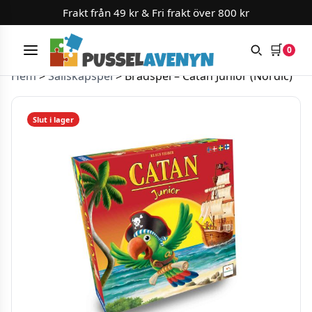
Frakt från 49 kr & Fri frakt över 800 kr
🛒
0
Meny
Hoppa till innehåll
Hem
>
Sällskapspel
>
Brädspel – Catan Junior (Nordic)
Slut i lager