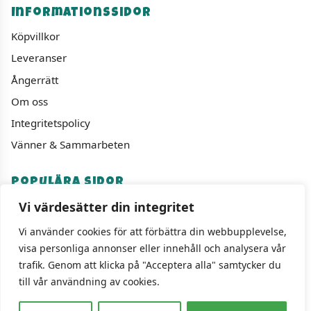
Informationssidor
Köpvillkor
Leveranser
Ångerrätt
Om oss
Integritetspolicy
Vänner & Sammarbeten
Populära sidor
Vi värdesätter din integritet
Varumärken
Fyndhörnan
Vi använder cookies för att förbättra din webbupplevelse,
visa personliga annonser eller innehåll och analysera vår
1000 bitars pussel
trafik. Genom att klicka på "Acceptera alla" samtycker du
Sällskapspel
till vår användning av cookies.