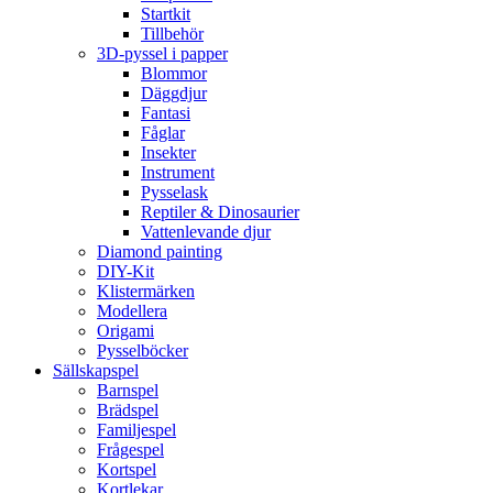
Startkit
Tillbehör
3D-pyssel i papper
Blommor
Däggdjur
Fantasi
Fåglar
Insekter
Instrument
Pysselask
Reptiler & Dinosaurier
Vattenlevande djur
Diamond painting
DIY-Kit
Klistermärken
Modellera
Origami
Pysselböcker
Sällskapspel
Barnspel
Brädspel
Familjespel
Frågespel
Kortspel
Kortlekar