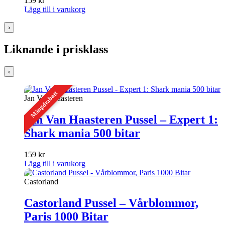
159
kr
Lägg till i varukorg
›
Liknande i prisklass
‹
Mängdrabatt
Jan Van Haasteren
Jan Van Haasteren Pussel – Expert 1:
Shark mania 500 bitar
159
kr
Lägg till i varukorg
Castorland
Castorland Pussel – Vårblommor,
Paris 1000 Bitar