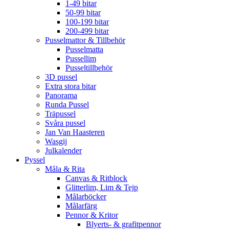
1-49 bitar
50-99 bitar
100-199 bitar
200-499 bitar
Pusselmattor & Tillbehör
Pusselmatta
Pussellim
Pusseltillbehör
3D pussel
Extra stora bitar
Panorama
Runda Pussel
Träpussel
Svåra pussel
Jan Van Haasteren
Wasgij
Julkalender
Pyssel
Måla & Rita
Canvas & Ritblock
Glitterlim, Lim & Tejp
Målarböcker
Målarfärg
Pennor & Kritor
Blyerts- & grafitpennor