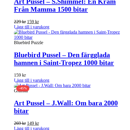
Art Pussel – S.Shimmel: En Kram
Från Mamma 1500 bitar
Det
Det
229
kr
159
kr
ursprungliga
nuvarande
Lägg till i varukorg
priset
priset
var:
är:
229 kr.
159 kr.
Bluebird Puzzle
Bluebird Pussel – Den färgglada
hamnen i Saint-Tropez 1000 bitar
159
kr
Lägg till i varukorg
−45%
Grafika
Art Pussel – J.Wall: Om bara 2000
bitar
Det
Det
269
kr
149
kr
ursprungliga
nuvarande
Lägg till i varukorg