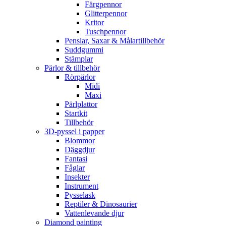
Färgpennor
Glitterpennor
Kritor
Tuschpennor
Penslar, Saxar & Målartillbehör
Suddgummi
Stämplar
Pärlor & tillbehör
Rörpärlor
Midi
Maxi
Pärlplattor
Startkit
Tillbehör
3D-pyssel i papper
Blommor
Däggdjur
Fantasi
Fåglar
Insekter
Instrument
Pysselask
Reptiler & Dinosaurier
Vattenlevande djur
Diamond painting