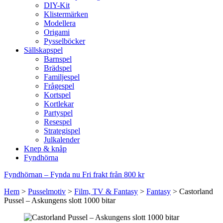
DIY-Kit
Klistermärken
Modellera
Origami
Pysselböcker
Sällskapspel
Barnspel
Brädspel
Familjespel
Frågespel
Kortspel
Kortlekar
Partyspel
Resespel
Strategispel
Julkalender
Knep & knåp
Fyndhörna
Fyndhörnan – Fynda nu
Fri frakt från 800 kr
Hem
>
Pusselmotiv
>
Film, TV & Fantasy
>
Fantasy
>
Castorland
Pussel – Askungens slott 1000 bitar