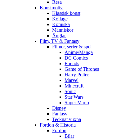
Resa
Konstmotiv
Klassisk konst
Kollage
Komiska
Människor
Änglar
Film, TV & Fantasy
Filmer, serier & spel
Anime/Manga
DC Comics
Friends
Game of Thrones
Harry Potter
Marvel
Minecraft
Sonic
Star Wars
Super Mario
Disney
Fantasy
Tecknat vuxna
Fordon & Historia
Fordon
Bilar