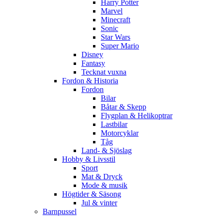
Harry Potter
Marvel
Minecraft
Sonic
Star Wars
Super Mario
Disney
Fantasy
Tecknat vuxna
Fordon & Historia
Fordon
Bilar
Båtar & Skepp
Flygplan & Helikoptrar
Lastbilar
Motorcyklar
Tåg
Land- & Sjöslag
Hobby & Livsstil
Sport
Mat & Dryck
Mode & musik
Högtider & Säsong
Jul & vinter
Barnpussel