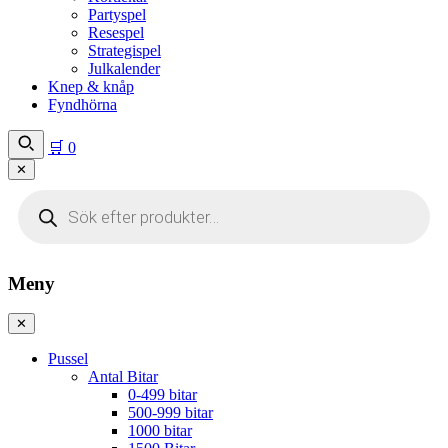
Partyspel
Resespel
Strategispel
Julkalender
Knep & knåp
Fyndhörna
🛒
0
✕
Produktsökning
Meny
✕
Pussel
Antal Bitar
0-499 bitar
500-999 bitar
1000 bitar