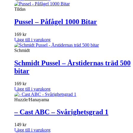
priset
priset
var:
är:
Tildas
269 kr.
149 kr.
Pussel – Påfågel 1000 Bitar
169
kr
Lägg till i varukorg
Schmidt
Schmidt Pussel – Årstidernas träd 500
bitar
169
kr
Lägg till i varukorg
Huzzle/Hanayama
– Cast ABC – Svårighetsgrad 1
149
kr
Lägg till i varukorg