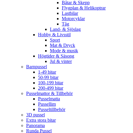
Båtar & Skepp
Flygplan & Helikoptrar
Lastbilar
Motorcyklar
Tåg
Land- & Sjöslag
Hobby & Livsstil
Sport
Mat & Dryck
Mode & musik
Högtider & Säsong
Jul & vinter
Barnpussel
1-49 bitar
50-99 bitar
100-199 bitar
200-499 bitar
Pusselmattor & Tillbehör
Pusselmatta
Pussellim
Pusseltillbehör
3D pussel
Extra stora bitar
Panorama
Runda Pussel