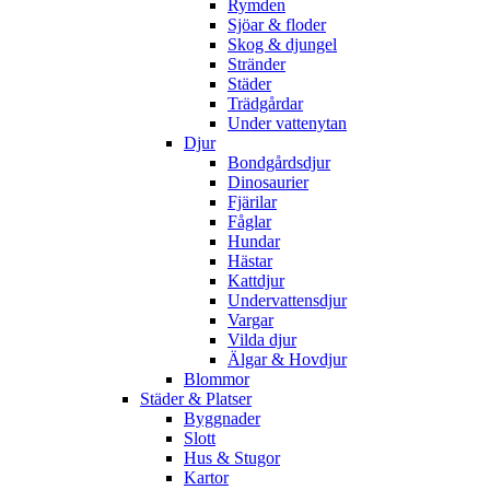
Rymden
Sjöar & floder
Skog & djungel
Stränder
Städer
Trädgårdar
Under vattenytan
Djur
Bondgårdsdjur
Dinosaurier
Fjärilar
Fåglar
Hundar
Hästar
Kattdjur
Undervattensdjur
Vargar
Vilda djur
Älgar & Hovdjur
Blommor
Städer & Platser
Byggnader
Slott
Hus & Stugor
Kartor