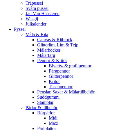
Träpussel
Svåra pussel
Jan Van Haasteren
Wasgij
Julkalender
Pyssel
Måla & Rita
Canvas & Ritblock
Glitterlim, Lim & Tejp
Målarböcker
Målarfärg
Pennor & Kritor
Blyerts- & grafitpennor
Färgpennor
Glitterpennor
Kritor
Tuschpennor
Penslar, Saxar & Målartillbehör
Suddgummi
Stämplar
Pärlor & tillbehör
Rörpärlor
Midi
Maxi
Pärlplattor