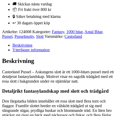
Askungens
🚚 Skickas nästa vardag
slott
📦 Fri frakt över 800 kr
1000
🔒 Säker betalning med klarna
bitar
mängd
↩️ 30 dagars öppet köp
Artikelnr:
124008
Kategorier:
Fantasy
,
1000 bitar
,
Antal Bitar
,
Pussel
,
Pusselmotiv
,
Slott
Varumärke:
Castorland
Beskrivning
Ytterligare information
Beskrivning
Castorland Pussel – Askungens slott är ett 1000-bitars pussel med ett
detaljerat fantasylandskap. Motivet visar en sagolik trädgård med ett
rosa slott i bakgrunden under en stjärnklar natt.
Detaljrikt fantasylandskap med slott och trädgård
Den färgstarka bilden innehåller ett rosa slott med flera torn och
flaggor. Framför slottet breder en välskött trädgård ut sig med
slingrande stigar, prydliga buskar och blommande träd. En liten bro
sträcker sig över en bäck med näckrosor och fiskar, och flera fåglar