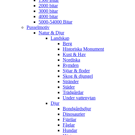
1500 Bitar
2000 bitar
3000 bitar
4000 bitar
5000-54000 Bitar
Pusselmotiv
Natur & Djur
Landskap
Berg
Historiska Monument
Kust & Hav
Nordiska
Rymden
Sjöar & floder
Skog & djungel
Stränder
Städer
Trädgårdar
Under vattenytan
Djur
Bondgårdsdjur
Dinosaurier
Fjärilar
Fåglar
Hundar