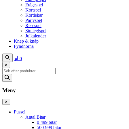
Frågespel
Kortspel
Kortlekar
Partyspel
Resespel
Strategispel
Julkalender
Knep & knåp
Fyndhörna
🛒
0
✕
Produktsökning
Meny
✕
Pussel
Antal Bitar
0-499 bitar
500-999 bitar