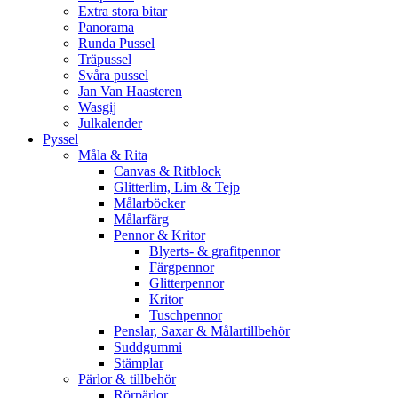
Extra stora bitar
Panorama
Runda Pussel
Träpussel
Svåra pussel
Jan Van Haasteren
Wasgij
Julkalender
Pyssel
Måla & Rita
Canvas & Ritblock
Glitterlim, Lim & Tejp
Målarböcker
Målarfärg
Pennor & Kritor
Blyerts- & grafitpennor
Färgpennor
Glitterpennor
Kritor
Tuschpennor
Penslar, Saxar & Målartillbehör
Suddgummi
Stämplar
Pärlor & tillbehör
Rörpärlor