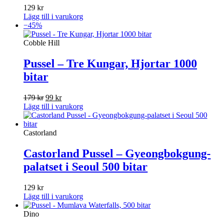
129
kr
Lägg till i varukorg
−45%
Cobble Hill
Pussel – Tre Kungar, Hjortar 1000
bitar
Det
Det
179
kr
99
kr
ursprungliga
nuvarande
Lägg till i varukorg
priset
priset
var:
är:
179 kr.
99 kr.
Castorland
Castorland Pussel – Gyeongbokgung-
palatset i Seoul 500 bitar
129
kr
Lägg till i varukorg
Dino