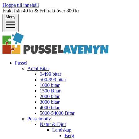
Hoppa till innehåll
Frakt från 49 kr & Fri frakt över 800 kr
Meny
Pussel
Antal Bitar
0-499 bitar
500-999 bitar
1000 bitar
1500 Bitar
2000 bitar
3000 bitar
4000 bitar
5000-54000 Bitar
Pusselmotiv
Natur & Djur
Landskap
Berg