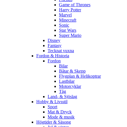
Game of Thrones
Harry Potter
Marvel
Minecraft
Sonic
Star Wars
Super Mario
Disney
Fantasy
Tecknat vuxna
Fordon & Historia
Fordon
Bilar
Båtar & Skepp
Flygplan & Helikoptrar
Lastbilar
Motorcyklar
Tåg
Land- & Sjöslag
Hobby & Livsstil
Sport
Mat & Dryck
Mode & musik
Högtider & Säsong