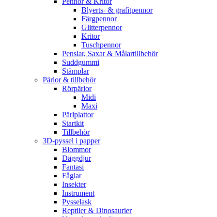
Pennor & Kritor
Blyerts- & grafitpennor
Färgpennor
Glitterpennor
Kritor
Tuschpennor
Penslar, Saxar & Målartillbehör
Suddgummi
Stämplar
Pärlor & tillbehör
Rörpärlor
Midi
Maxi
Pärlplattor
Startkit
Tillbehör
3D-pyssel i papper
Blommor
Däggdjur
Fantasi
Fåglar
Insekter
Instrument
Pysselask
Reptiler & Dinosaurier