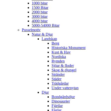
1000 bitar
1500 Bitar
2000 bitar
3000 bitar
4000 bitar
5000-54000 Bitar
Pusselmotiv
Natur & Djur
Landskap
Berg
Historiska Monument
Kust & Hav
Nordiska
Rymden
Sjöar & floder
Skog & djungel
Stränder
Städer
Trädgårdar
Under vattenytan
Djur
Bondgårdsdjur
Dinosaurier
Fjärilar
Fåglar