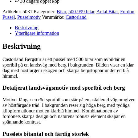
↩️ 30 dagars öppet köp
Artikelnr:
5031
Kategorier:
Bilar
,
500-999 bitar
,
Antal Bitar
,
Fordon
,
Pussel
,
Pusselmotiv
Varumärke:
Castorland
Beskrivning
Ytterligare information
Beskrivning
Castorland Bergstur är ett pussel med 500 bitar som avbildar en
sportbil på en landsväg med berg i bakgrunden. Bilden visar en klar
dag med höstfärger i skogen och skarpa bergstoppar under en blå
himmel.
Detaljerat landsvägsmotiv med sportbil och berg
Motivet fångar en röd sportbil som står på en asfalterad väg omgiven
av höstfärgade träd. I bakgrunden reser sig höga berg med tydliga
klippformationer mot en klarblå himmel. Kombinationen av
fordonets skarpa design och naturens robusta element skapar en
spännande kontrast.
Pusslets bitantal och färdig storlek