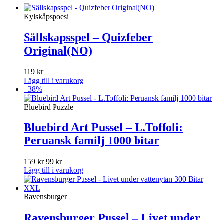
Kylskåpspoesi
Sällskapsspel – Quizfeber
Original(NO)
119
kr
Lägg till i varukorg
−38%
Bluebird Puzzle
Bluebird Art Pussel – L.Toffoli:
Peruansk familj 1000 bitar
Det
Det
159
kr
99
kr
ursprungliga
nuvarande
Lägg till i varukorg
priset
priset
var:
är:
159 kr.
99 kr.
Ravensburger
Ravensburger Pussel – Livet under