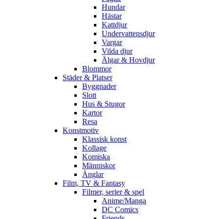
Hundar
Hästar
Kattdjur
Undervattensdjur
Vargar
Vilda djur
Älgar & Hovdjur
Blommor
Städer & Platser
Byggnader
Slott
Hus & Stugor
Kartor
Resa
Konstmotiv
Klassisk konst
Kollage
Komiska
Människor
Änglar
Film, TV & Fantasy
Filmer, serier & spel
Anime/Manga
DC Comics
Friends