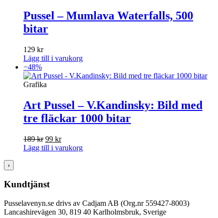
Pussel – Mumlava Waterfalls, 500
bitar
129
kr
Lägg till i varukorg
−48%
Grafika
Art Pussel – V.Kandinsky: Bild med
tre fläckar 1000 bitar
Det
Det
189
kr
99
kr
ursprungliga
nuvarande
Lägg till i varukorg
priset
priset
var:
är:
›
189 kr.
99 kr.
Kundtjänst
Pusselavenyn.se drivs av Cadjam AB (Org.nr 559427-8003)
Lancashirevägen 30, 819 40 Karlholmsbruk, Sverige