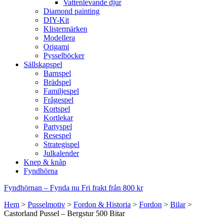
Vattenlevande djur
Diamond painting
DIY-Kit
Klistermärken
Modellera
Origami
Pysselböcker
Sällskapspel
Barnspel
Brädspel
Familjespel
Frågespel
Kortspel
Kortlekar
Partyspel
Resespel
Strategispel
Julkalender
Knep & knåp
Fyndhörna
Fyndhörnan – Fynda nu
Fri frakt från 800 kr
Hem
>
Pusselmotiv
>
Fordon & Historia
>
Fordon
>
Bilar
>
Castorland Pussel – Bergstur 500 Bitar