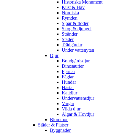
Historiska Monument
Kust & Hav
Nordiska
Rymden
Sjöar & floder
Skog & djungel
Stränder
Städer
Trädgårdar
Under vattenytan
Djur
Bondgårdsdjur
Dinosaurier
Fjärilar
Fåglar
Hundar
Hästar
Kattdjur
Undervattensdjur
Vargar
Vilda djur
Älgar & Hovdjur
Blommor
Städer & Platser
Byggnader