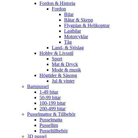
Fordon & Historia
Fordon
Bilar
Båtar & Skepp
Flygplan & Helikoptrar
Lastbilar
Motorcyklar
Tåg
Land- & Sjöslag
Hobby & Livsstil
Sport
Mat & Dryck
Mode & musik
Högtider & Säsong
Jul & vinter
Barnpussel
1-49 bitar
50-99 bitar
100-199 bitar
200-499 bitar
Pusselmattor & Tillbehör
Pusselmatta
Pussellim
Pusseltillbehör
3D pussel