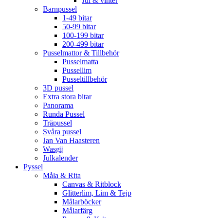
Jul & vinter
Barnpussel
1-49 bitar
50-99 bitar
100-199 bitar
200-499 bitar
Pusselmattor & Tillbehör
Pusselmatta
Pussellim
Pusseltillbehör
3D pussel
Extra stora bitar
Panorama
Runda Pussel
Träpussel
Svåra pussel
Jan Van Haasteren
Wasgij
Julkalender
Pyssel
Måla & Rita
Canvas & Ritblock
Glitterlim, Lim & Tejp
Målarböcker
Målarfärg