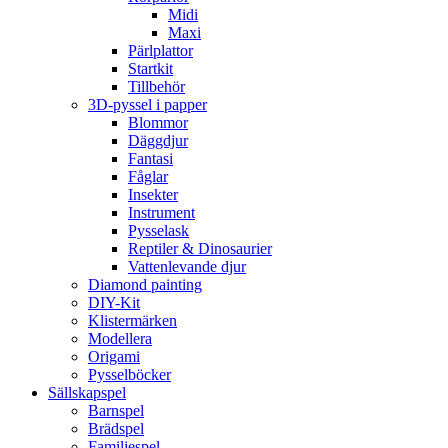
Midi
Maxi
Pärlplattor
Startkit
Tillbehör
3D-pyssel i papper
Blommor
Däggdjur
Fantasi
Fåglar
Insekter
Instrument
Pysselask
Reptiler & Dinosaurier
Vattenlevande djur
Diamond painting
DIY-Kit
Klistermärken
Modellera
Origami
Pysselböcker
Sällskapspel
Barnspel
Brädspel
Familjespel