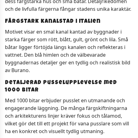
dess färgstarka hus och små båtar. Detaljrikedomen
och de livfulla färgerna fångar stadens unika karaktär.
Färgstark kanalstad i Italien
Motivet visar en smal kanal kantad av byggnader i
starka färger som rött, blått, gult, grönt och lila. Små
båtar ligger förtöjda längs kanalen och reflekteras i
vattnet. Den blå himlen och de välbevarade
byggnadernas detaljer ger en tydlig och realistisk bild
av Burano.
Detaljerad pusselupplevelse med
1000 bitar
Med 1000 bitar erbjuder pusslet en utmanande och
engagerande läggning. De många färgskiftningarna
och arkitekturens linjer kräver fokus och tålamod,
vilket gör det till ett projekt för vana pusslare som vill
ha en konkret och visuellt tydlig utmaning.