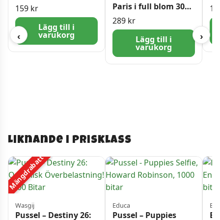
bitar
Bi
Paris i full blom 3000
159
kr
11
Bitar
289
kr
Lägg till i
varukorg
‹
›
Lägg till i
varukorg
Liknande i prisklass
Mängdrabatt
Wasgij
Educa
Blu
Pussel – Destiny 26:
Pussel – Puppies
Bl