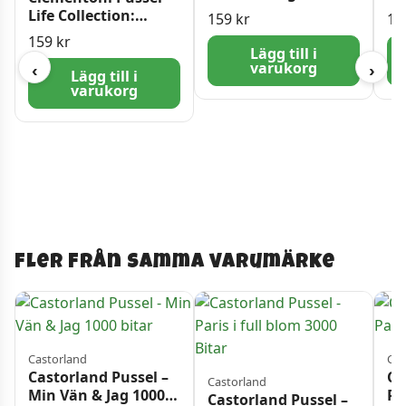
1000 bitar
bi
Life Collection:
159
kr
12
Chihuahua 1000
159
kr
bitar
Lägg till i
varukorg
‹
›
Lägg till i
varukorg
Fler från samma varumärke
Castorland
Cas
Castorland Pussel –
Ca
Castorland
Min Vän & Jag 1000
Pa
Castorland Pussel –