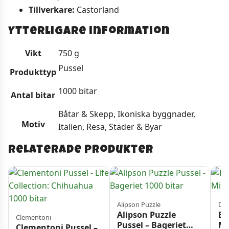
Tillverkare:
Castorland
Ytterligare information
Vikt
750 g
Pussel
Produkttyp
1000 bitar
Antal bitar
Båtar & Skepp, Ikoniska byggnader,
Motiv
Italien, Resa, Städer & Byar
Relaterade produkter
Alipson Puzzle
Din
Alipson Puzzle
Ba
Clementoni
Pussel – Bageriet
Mi
Clementoni Pussel –