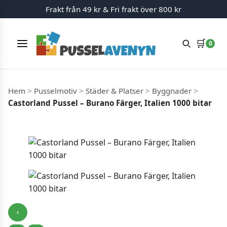
Frakt från 49 kr & Fri frakt över 800 kr
🛒
0
Meny
Hoppa till innehåll
Hem
>
Pusselmotiv
>
Städer & Platser
>
Byggnader
>
Castorland Pussel – Burano Färger, Italien 1000 bitar
‹