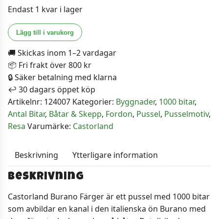
Endast 1 kvar i lager
Castorland
Lägg till i varukorg
Pussel
🚚 Skickas inom 1–2 vardagar
-
📦 Fri frakt över 800 kr
Burano
🔒 Säker betalning med klarna
Färger,
↩️ 30 dagars öppet köp
Italien
Artikelnr:
124007
Kategorier:
Byggnader
,
1000 bitar
,
1000
Antal Bitar
,
Båtar & Skepp
,
Fordon
,
Pussel
,
Pusselmotiv
,
bitar
Resa
Varumärke:
Castorland
mängd
Beskrivning
Ytterligare information
Beskrivning
Castorland Burano Färger är ett pussel med 1000 bitar
som avbildar en kanal i den italienska ön Burano med