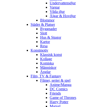
Undervattensdjur
Vargar
Vilda djur
Älgar & Hovdjur
Blommor
Städer & Platser
Byggnader
Slott
Hus & Stugor
Kartor
Resa
Konstmotiv
Klassisk konst
Kollage
Komiska
Människor
Änglar
Film, TV & Fantasy
Filmer, serier & spel
Anime/Manga
DC Comics
Friends
Game of Thrones
Harry Potter
Marvel