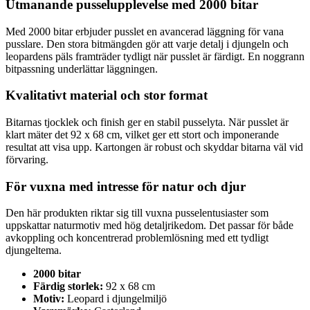
Utmanande pusselupplevelse med 2000 bitar
Med 2000 bitar erbjuder pusslet en avancerad läggning för vana
pusslare. Den stora bitmängden gör att varje detalj i djungeln och
leopardens päls framträder tydligt när pusslet är färdigt. En noggrann
bitpassning underlättar läggningen.
Kvalitativt material och stor format
Bitarnas tjocklek och finish ger en stabil pusselyta. När pusslet är
klart mäter det 92 x 68 cm, vilket ger ett stort och imponerande
resultat att visa upp. Kartongen är robust och skyddar bitarna väl vid
förvaring.
För vuxna med intresse för natur och djur
Den här produkten riktar sig till vuxna pusselentusiaster som
uppskattar naturmotiv med hög detaljrikedom. Det passar för både
avkoppling och koncentrerad problemlösning med ett tydligt
djungeltema.
2000 bitar
Färdig storlek:
92 x 68 cm
Motiv:
Leopard i djungelmiljö