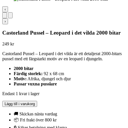
‹
›
Castorland Pussel – Leopard i det vilda 2000 bitar
249
kr
Castorland Pussel – Leopard i det vilda är ett detaljerat 2000-bitars
pussel med ett färgstarkt motiv av en leopard i djungeln.
2000 bitar
Färdig storlek:
92 x 68 cm
Motiv:
Afrika, djungel och djur
Passar vuxna pusslare
Endast 1 kvar i lager
Castorland
Lägg till i varukorg
Pussel
-
🚚 Skickas nästa vardag
Leopard
📦 Fri frakt över 800 kr
i
🔒 Säker betalning med klarna