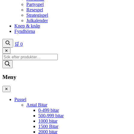
Partyspel
Resespel
Strategispel
Julkalender
Knep & knåp
Fyndhörna
🛒
0
✕
Produktsökning
Meny
✕
Pussel
Antal Bitar
0-499 bitar
500-999 bitar
1000 bitar
1500 Bitar
2000 bitar