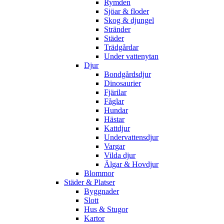
Rymden
Sjöar & floder
Skog & djungel
Stränder
Städer
Trädgårdar
Under vattenytan
Djur
Bondgårdsdjur
Dinosaurier
Fjärilar
Fåglar
Hundar
Hästar
Kattdjur
Undervattensdjur
Vargar
Vilda djur
Älgar & Hovdjur
Blommor
Städer & Platser
Byggnader
Slott
Hus & Stugor
Kartor