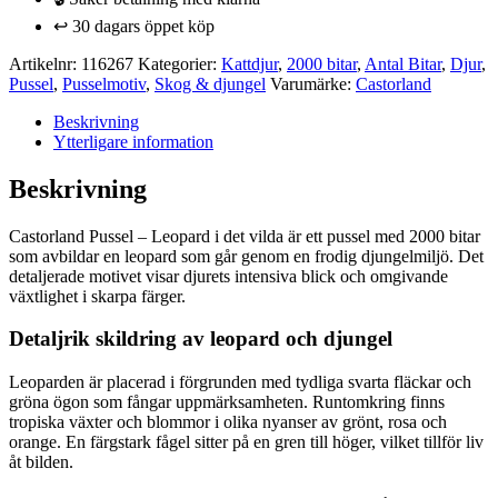
det
vilda
↩️ 30 dagars öppet köp
2000
bitar
Artikelnr:
116267
Kategorier:
Kattdjur
,
2000 bitar
,
Antal Bitar
,
Djur
,
mängd
Pussel
,
Pusselmotiv
,
Skog & djungel
Varumärke:
Castorland
Beskrivning
Ytterligare information
Beskrivning
Castorland Pussel – Leopard i det vilda är ett pussel med 2000 bitar
som avbildar en leopard som går genom en frodig djungelmiljö. Det
detaljerade motivet visar djurets intensiva blick och omgivande
växtlighet i skarpa färger.
Detaljrik skildring av leopard och djungel
Leoparden är placerad i förgrunden med tydliga svarta fläckar och
gröna ögon som fångar uppmärksamheten. Runtomkring finns
tropiska växter och blommor i olika nyanser av grönt, rosa och
orange. En färgstark fågel sitter på en gren till höger, vilket tillför liv
åt bilden.