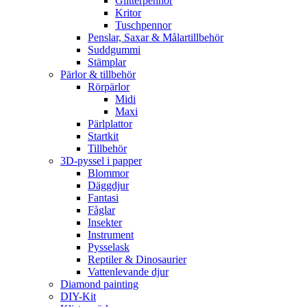
Glitterpennor
Kritor
Tuschpennor
Penslar, Saxar & Målartillbehör
Suddgummi
Stämplar
Pärlor & tillbehör
Rörpärlor
Midi
Maxi
Pärlplattor
Startkit
Tillbehör
3D-pyssel i papper
Blommor
Däggdjur
Fantasi
Fåglar
Insekter
Instrument
Pysselask
Reptiler & Dinosaurier
Vattenlevande djur
Diamond painting
DIY-Kit