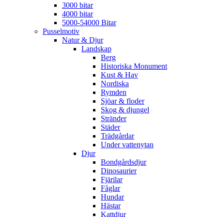
3000 bitar
4000 bitar
5000-54000 Bitar
Pusselmotiv
Natur & Djur
Landskap
Berg
Historiska Monument
Kust & Hav
Nordiska
Rymden
Sjöar & floder
Skog & djungel
Stränder
Städer
Trädgårdar
Under vattenytan
Djur
Bondgårdsdjur
Dinosaurier
Fjärilar
Fåglar
Hundar
Hästar
Kattdjur