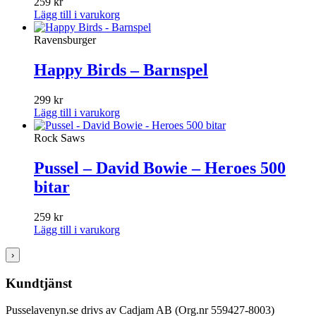
259
kr
Lägg till i varukorg
Ravensburger
Happy Birds – Barnspel
299
kr
Lägg till i varukorg
Rock Saws
Pussel – David Bowie – Heroes 500
bitar
259
kr
Lägg till i varukorg
›
Kundtjänst
Pusselavenyn.se drivs av Cadjam AB (Org.nr 559427-8003)