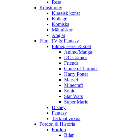
Resa
Konstmotiv
Klassisk konst
Kollage
Komiska
Människor
Änglar
Film, TV & Fantasy
Filmer, serier & spel
Anime/Manga
DC Comics
Friends
Game of Thrones
Harry Potter
Marvel
Minecraft
Sonic
Star Wars
Super Mario
Disney
Fantasy
Tecknat vuxna
Fordon & Historia
Fordon
Bilar