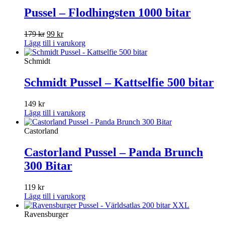
Pussel – Flodhingsten 1000 bitar
Det
Det
179
kr
99
kr
ursprungliga
nuvarande
Lägg till i varukorg
priset
priset
var:
är:
Schmidt
179 kr.
99 kr.
Schmidt Pussel – Kattselfie 500 bitar
149
kr
Lägg till i varukorg
Castorland
Castorland Pussel – Panda Brunch
300 Bitar
119
kr
Lägg till i varukorg
Ravensburger