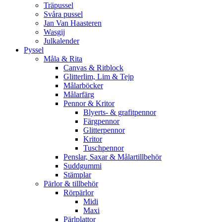
Träpussel
Svåra pussel
Jan Van Haasteren
Wasgij
Julkalender
Pyssel
Måla & Rita
Canvas & Ritblock
Glitterlim, Lim & Tejp
Målarböcker
Målarfärg
Pennor & Kritor
Blyerts- & grafitpennor
Färgpennor
Glitterpennor
Kritor
Tuschpennor
Penslar, Saxar & Målartillbehör
Suddgummi
Stämplar
Pärlor & tillbehör
Rörpärlor
Midi
Maxi
Pärlplattor