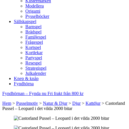
Klistermärken
Modellera
Origami
Pysselböcker
Sällskapspel
Barnspel
Brädspel
Familjespel
Frågespel
Kortspel
Kortlekar
Partyspel
Resespel
Strategispel
Julkalender
Knep & knåp
Fyndhörna
Fyndhörnan – Fynda nu
Fri frakt från 800 kr
Hem
>
Pusselmotiv
>
Natur & Djur
>
Djur
>
Kattdjur
>
Castorland
Pussel – Leopard i det vilda 2000 bitar