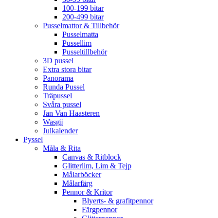
100-199 bitar
200-499 bitar
Pusselmattor & Tillbehör
Pusselmatta
Pussellim
Pusseltillbehör
3D pussel
Extra stora bitar
Panorama
Runda Pussel
Träpussel
Svåra pussel
Jan Van Haasteren
Wasgij
Julkalender
Pyssel
Måla & Rita
Canvas & Ritblock
Glitterlim, Lim & Tejp
Målarböcker
Målarfärg
Pennor & Kritor
Blyerts- & grafitpennor
Färgpennor