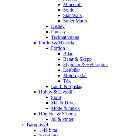
Minecraft
Sonic
Star Wars
Super Mario
Disney
Fantasy
Tecknat vuxna
Fordon & Historia
Fordon
Bilar
Båtar & Skepp
Flygplan & Helikoptrar
Lastbilar
Motorcyklar
Tåg
Land- & Sjöslag
Hobby & Livsstil
Sport
Mat & Dryck
Mode & musik
Högtider & Säsong
Jul & vinter
Barnpussel
1-49 bitar
50-99 bitar