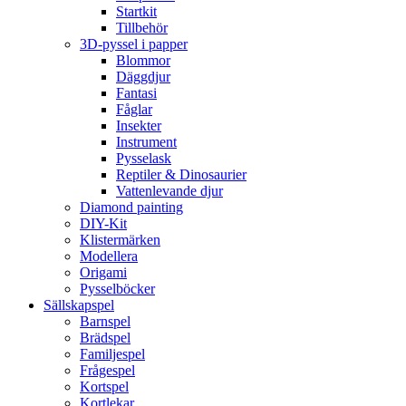
Startkit
Tillbehör
3D-pyssel i papper
Blommor
Däggdjur
Fantasi
Fåglar
Insekter
Instrument
Pysselask
Reptiler & Dinosaurier
Vattenlevande djur
Diamond painting
DIY-Kit
Klistermärken
Modellera
Origami
Pysselböcker
Sällskapspel
Barnspel
Brädspel
Familjespel
Frågespel
Kortspel
Kortlekar