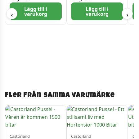
Lägg till i
Lägg till i
varukorg
varukorg
‹
›
Fler från samma varumärke
Castorland
Castorland
Cas