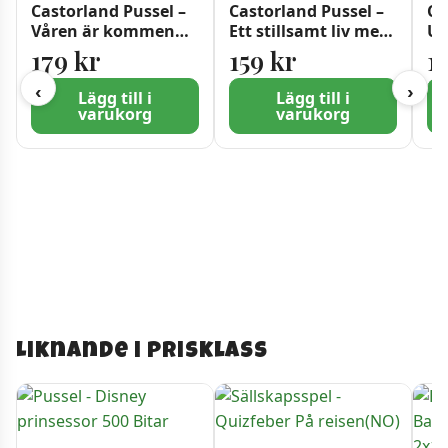
Castorland Pussel –
Castorland Pussel –
Ca
Våren är kommen
Ett stillsamt liv med
Ut
1500 bitar
Hortensior 1000
Va
179
kr
159
kr
1
Bitar
‹
›
Lägg till i
Lägg till i
varukorg
varukorg
Liknande i prisklass