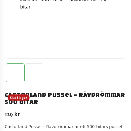
Castorland Pussel – Rävdrömmar
Slut i lager
500 bitar
129
kr
Castorland Pussel – Rävdrömmar är ett 500-bitars pussel