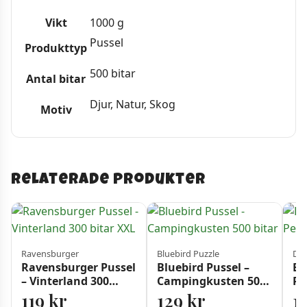
Vikt
1000 g
Pussel
Produkttyp
500 bitar
Antal bitar
Djur, Natur, Skog
Motiv
Relaterade produkter
Ravensburger
Bluebird Puzzle
Din
Ravensburger Pussel
Bluebird Pussel –
Ba
– Vinterland 300
Campingkusten 500
Pe
bitar XXL
bitar
119
kr
129
kr
1