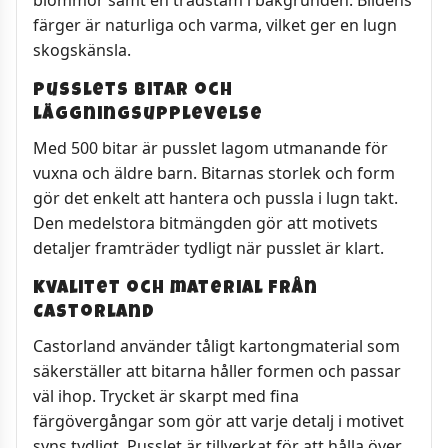
blommor samt en trädstam i bakgrunden. Bildens
färger är naturliga och varma, vilket ger en lugn
skogskänsla.
Pusslets bitar och
läggningsupplevelse
Med 500 bitar är pusslet lagom utmanande för
vuxna och äldre barn. Bitarnas storlek och form
gör det enkelt att hantera och pussla i lugn takt.
Den medelstora bitmängden gör att motivets
detaljer framträder tydligt när pusslet är klart.
Kvalitet och material från
Castorland
Castorland använder tåligt kartongmaterial som
säkerställer att bitarna håller formen och passar
väl ihop. Trycket är skarpt med fina
färgövergångar som gör att varje detalj i motivet
syns tydligt. Pusslet är tillverkat för att hålla över