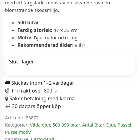
med ett färgstarkt motiv av en sovande räv i en
blomstrande skogsmiljö.
500 bitar
Färdig storlek:
47 x 33 cm
Motiv:
Djur, natur och skog
Rekommenderad ålder:
9 år+
Slut i lager
🚚 Skickas inom 1–2 vardagar
📦 Fri frakt över 800 kr
🔒 Säker betalning med klarna
↩️ 30 dagars öppet köp
Artikelnr:
53872
Kategorier:
Vilda djur
,
500-999 bitar
,
Antal Bitar
,
Djur
,
Pussel
,
Pusselmotiv
Varumärke:
Castorland