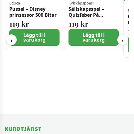
Educa
Kylskåpspoesi
Pussel – Disney
Sällskapsspel –
Rav
prinsessor 500 Bitar
Quizfeber På
Ra
reisen(NO)
119
kr
119
kr
Ba
Sa
1
bi
Lägg till i
Lägg till i
varukorg
varukorg
‹
›
Kundtjänst