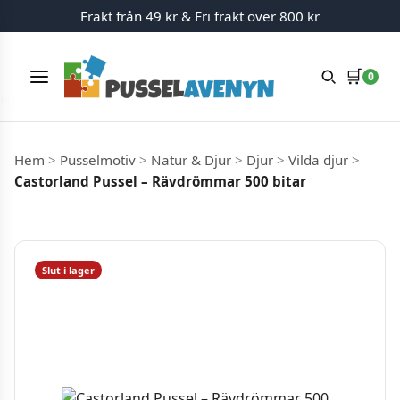
Frakt från 49 kr & Fri frakt över 800 kr
🛒
0
Meny
Hoppa till innehåll
Hem
>
Pusselmotiv
>
Natur & Djur
>
Djur
>
Vilda djur
>
Castorland Pussel – Rävdrömmar 500 bitar
Slut i lager