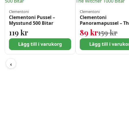
Clementoni
Clementoni
Clementoni Pussel –
Clementoni
Mysstund 500 Bitar
Panoramapussel – T
Witcher 1000 bitar
Det
Det
119
kr
89
kr
159
kr
Lägg till i varukorg
Lägg till i varuko
‹