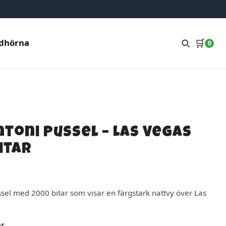
🛒
dhörna
0
toni Pussel – Las Vegas
itar
sel med 2000 bitar som visar en färgstark nattvy över Las
ar