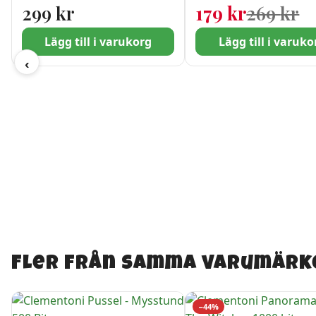
De
De
299
kr
179
kr
269
kr
Lägg till i varukorg
Lägg till i varuko
‹
Fler från samma varumärk
−44%