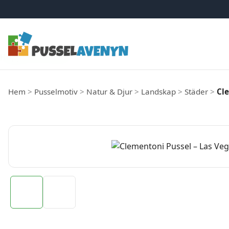
Hoppa till innehåll
Hem
>
Pusselmotiv
>
Natur & Djur
>
Landskap
>
Städer
>
Cle