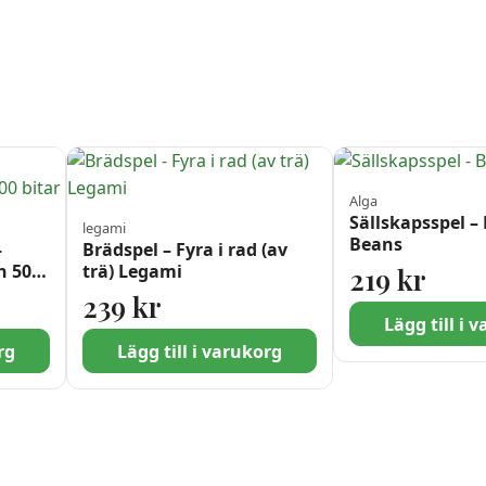
Alga
Sällskapsspel –
legami
Beans
–
Brädspel – Fyra i rad (av
h 500
trä) Legami
219
kr
239
kr
Lägg till i 
rg
Lägg till i varukorg