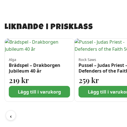
Liknande i prisklass
Alga
Rock Saws
Brädspel – Drakborgen
Pussel – Judas Priest 
Jubileum 40 år
Defenders of the Fait
bitar
219
kr
259
kr
Lägg till i varukorg
Lägg till i varuko
‹