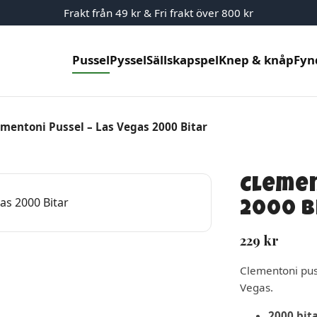
Frakt från 49 kr & Fri frakt över 800 kr
Pussel
Pyssel
Sällskapspel
Knep & knåp
Fyn
mentoni Pussel – Las Vegas 2000 Bitar
Clemen
2000 B
229
kr
Clementoni pus
Vegas.
2000 bit