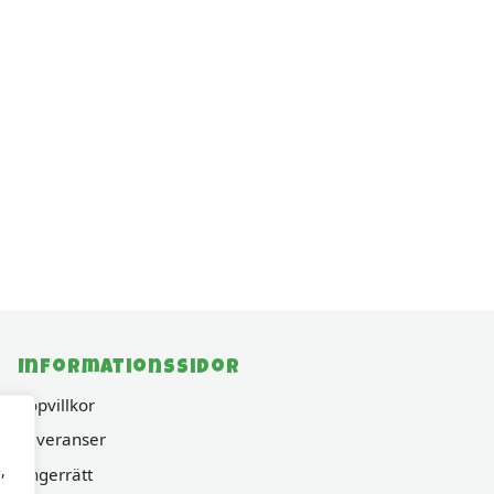
Informationssidor
Köpvillkor
Leveranser
,
Ångerrätt