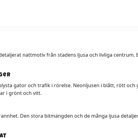
detaljerat nattmotiv från stadens ljusa och livliga centrum
rger
ysta gator och trafik i rörelse. Neonljusen i blått, rött oc
r i grönt och vitt.
annhet. Den stora bitmängden och de många ljusa detaljern
at