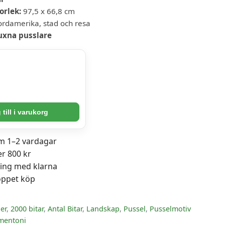
orlek:
97,5 x 66,8 cm
rdamerika, stad och resa
uxna pusslare
till i varukorg
om 1–2 vardagar
er 800 kr
ning med klarna
öppet köp
er
,
2000 bitar
,
Antal Bitar
,
Landskap
,
Pussel
,
Pusselmotiv
mentoni