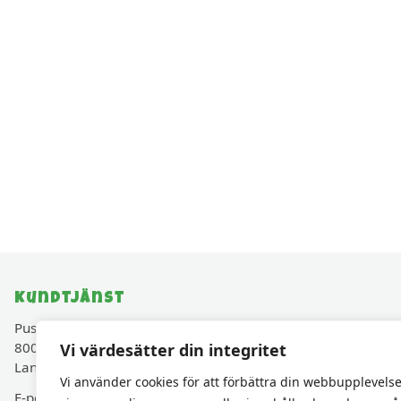
Kundtjänst
Pusselavenyn.se drivs av Cadjam AB (Org.nr 559427-
8003)
Vi värdesätter din integritet
Lancashirevägen 30, 819 40 Karlholmsbruk, Sverige
Vi använder cookies för att förbättra din webbupplevelse
E-post:
kundservice@pusselavenyn.se