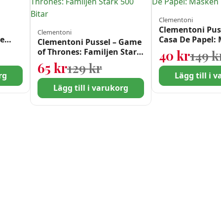
Clementoni
Clementoni Puss
Clementoni
he
Casa De Papel:
Clementoni Pussel – Game
Bitar
 ursprungliga priset var: 159 kr.
 nuvarande priset är: 89 kr.
of Thrones: Familjen Stark
40
kr
149
k
500 Bitar
Det ursprungliga pris
Det nuvarande priset 
65
kr
129
kr
rg
Lägg till i 
Lägg till i varukorg