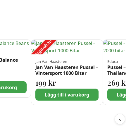
Mängdrabatt
 Balance
Jan Van Haasteren
Educa
Jan Van Haasteren Pussel –
Pussel – W
Vintersport 1000 Bitar
Thailand, 
199
kr
269
kr
varukorg
Lägg till i varukorg
Lägg t
›