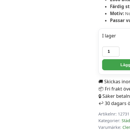
Färdig st
Motiv:
No
Passar v
I lager
Clementoni
Pussel
-
Lägg 
Las
Vegas
🚚 Skickas in
2000
📦 Fri frakt öv
Bitar
🔒 Säker betal
mängd
↩️ 30 dagars 
Artikelnr:
12731
Kategorier:
Städ
Varumärke:
Cle