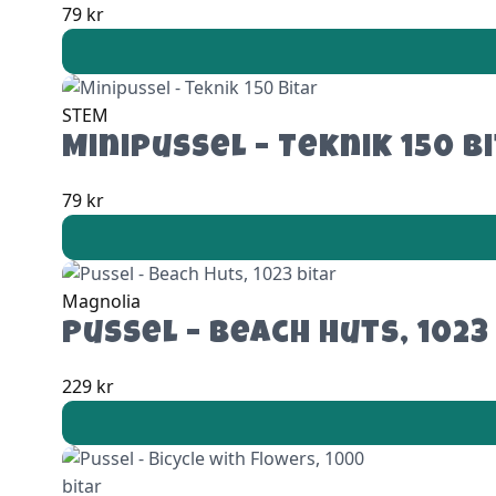
79
kr
STEM
Minipussel – Teknik 150 B
79
kr
Magnolia
Pussel – Beach Huts, 1023
229
kr