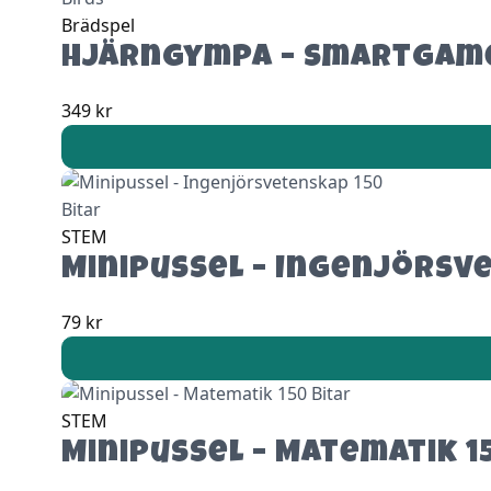
Brädspel
Hjärngympa – SmartGames
349
kr
STEM
Minipussel – Ingenjörsv
79
kr
STEM
Minipussel – Matematik 1