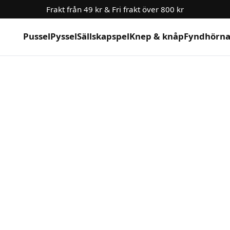
Frakt från 49 kr & Fri frakt över 800 kr
Pussel
Pyssel
Sällskapspel
Knep & knåp
Fyndhörn