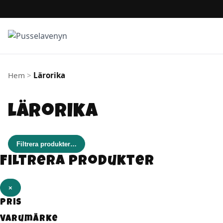
Hoppa till innehåll
Hem
>
Lärorika
Lärorika
Filtrera produkter
…
Filtrera produkter
×
Pris
Varumärke