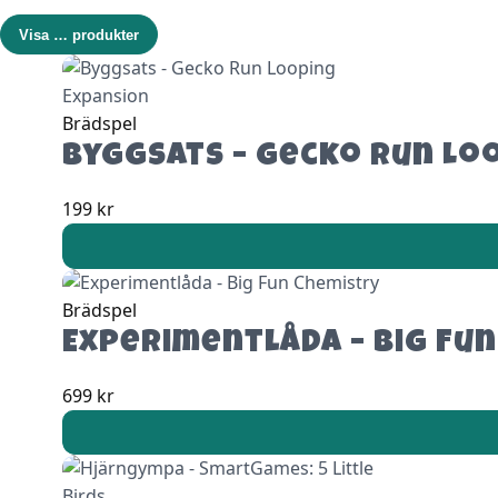
Visa
…
produkter
Brädspel
Byggsats – Gecko Run Lo
199
kr
Brädspel
Experimentlåda – Big Fu
699
kr