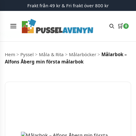
Frakt från 49 kr & Fri frakt över 800 kr
🛒
0
Meny
Hoppa till innehåll
Hem
>
Pyssel
>
Måla & Rita
>
Målarböcker
>
Målarbok –
Alfons Åberg min första målarbok