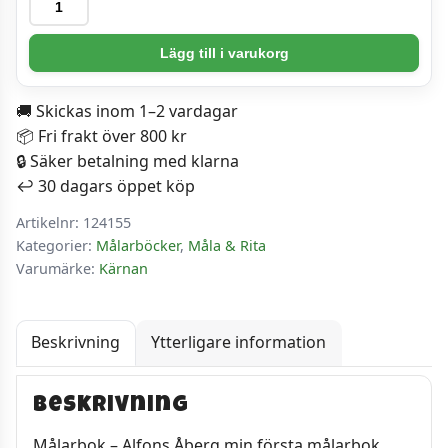
Målarbok
-
Alfons
Lägg till i varukorg
Åberg
min
🚚 Skickas inom 1–2 vardagar
första
📦 Fri frakt över 800 kr
målarbok
🔒 Säker betalning med klarna
mängd
↩️ 30 dagars öppet köp
Artikelnr:
124155
Kategorier:
Målarböcker
,
Måla & Rita
Varumärke:
Kärnan
Beskrivning
Ytterligare information
Beskrivning
Målarbok – Alfons Åberg min första målarbok