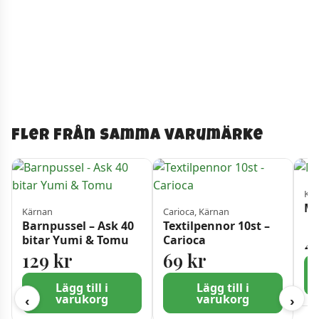
Fler från samma varumärke
Kä
Må
Kärnan
Carioca, Kärnan
Barnpussel – Ask 40
Textilpennor 10st –
4
bitar Yumi & Tomu
Carioca
129
kr
69
kr
Lägg till i
Lägg till i
varukorg
varukorg
‹
›