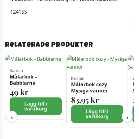
124155
Relaterade produkter
Kärnan
Målarbok –
Kärnan
Sen
Babblarna
Målarbok cozy –
Må
49
kr
Mysiga vänner
Sa
si
83,95
kr
2
Lägg till i
varukorg
Lägg till i
varukorg
‹
›