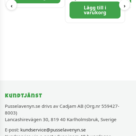
‹
›
Lägg till i
varukorg
Kundtjänst
Pusselavenyn.se drivs av Cadjam AB (Org.nr 559427-
8003)
Lancashirevägen 30, 819 40 Karlholmsbruk, Sverige
E-post:
kundservice@pusselavenyn.se