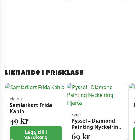
Liknande i prisklass
Piatnik
Sen
Samlarkort Frida
Di
Kahlo
Sense
49
kr
4
Pyssel – Diamond
Painting Nyckelring
Lägg till i
Hjärta
69
kr
varukorg