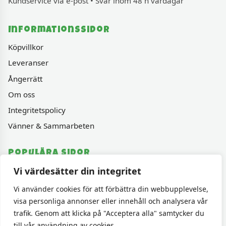
Kundservice via e-post • Svar inom 48 h vardagar
Informationssidor
Köpvillkor
Leveranser
Ångerrätt
Om oss
Integritetspolicy
Vänner & Sammarbeten
Populära sidor
Vi värdesätter din integritet
Varumärken
Fyndhörnan
Vi använder cookies för att förbättra din webbupplevelse,
visa personliga annonser eller innehåll och analysera vår
1000 bitars pussel
trafik. Genom att klicka på "Acceptera alla" samtycker du
Sällskapspel
till vår användning av cookies.