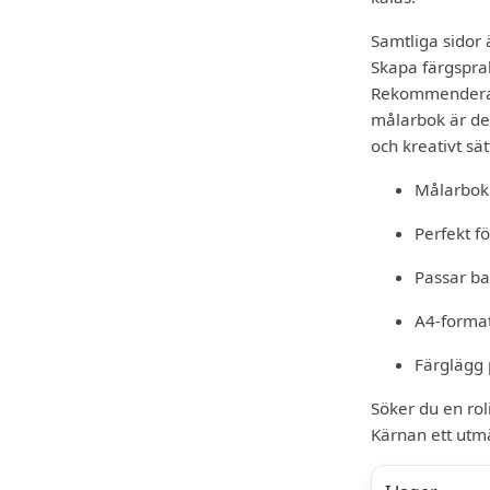
Samtliga sidor 
Skapa färgspra
Rekommenderas 
målarbok är det
och kreativt sät
Målarbok
Perfekt f
Passar ba
A4-forma
Färglägg 
Söker du en ro
Kärnan ett utm