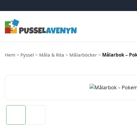
Hoppa till innehåll
Hem
>
Pyssel
>
Måla & Rita
>
Målarböcker
>
Målarbok – P