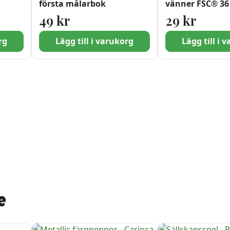
första målarbok
vänner FSC® 36
49
kr
29
kr
rg
Lägg till i varukorg
Lägg till i 
e