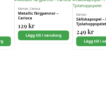
Kärnan, Carioca
Metallic färgpennor –
Kärnan
Carioca
å
Sällskapsspel – 
Tjolahoppspele
129
kr
249
kr
Lägg till i varukorg
rg
Lägg till i 