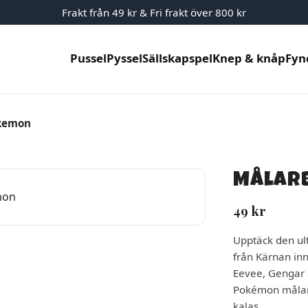
Frakt från 49 kr & Fri frakt över 800 kr
Pussel
Pyssel
Sällskapspel
Knep & knåp
Fyn
okemon
Målar
49
kr
Upptäck den u
från Kärnan inn
Eevee, Gengar 
Pokémon målarb
kalas.