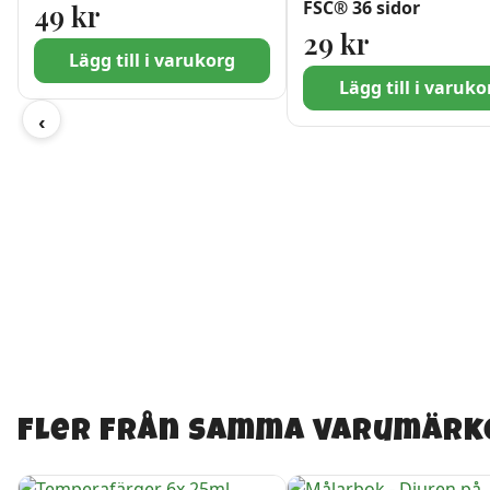
FSC® 36 sidor
49
kr
29
kr
Lägg till i varukorg
Lägg till i varuko
‹
Fler från samma varumärk