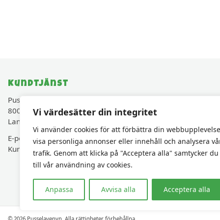
Kundtjänst
Pusselavenyn.se drivs av Cadjam AB (Org.nr 559427-
8003)
Vi värdesätter din integritet
Lancashirevägen 30, 819 40 Karlholmsbruk, Sverige
Vi använder cookies för att förbättra din webbupplevelse
E-post:
kundservice@pusselavenyn.se
visa personliga annonser eller innehåll och analysera vå
Kundservice via e-post • Svar inom 48 h vardagar
trafik. Genom att klicka på "Acceptera alla" samtycker du
till vår användning av cookies.
Anpassa
Avvisa alla
Acceptera alla
© 2026 Pusselavenyn. Alla rättigheter förbehållna.