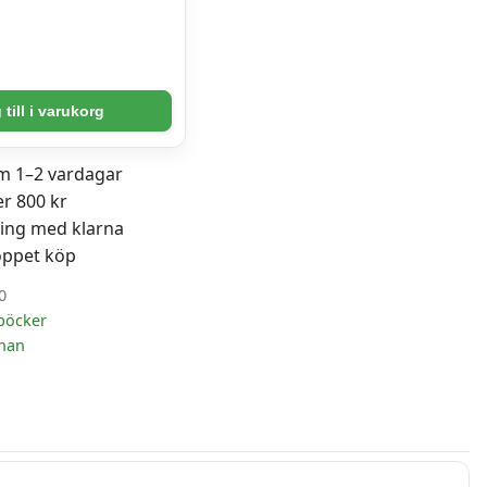
till i varukorg
om 1–2 vardagar
er 800 kr
ning med klarna
öppet köp
0
böcker
nan