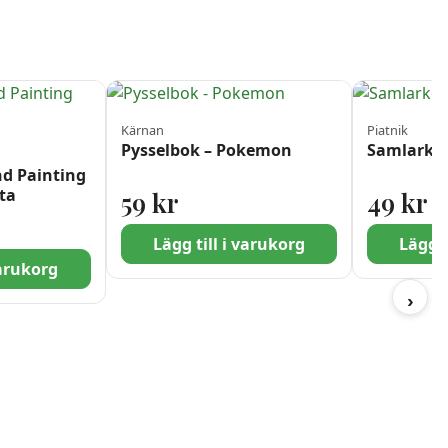
Kärnan
Piatnik
Pysselbok – Pokemon
Samlarko
nd Painting
ta
59
kr
49
kr
Lägg till i varukorg
Lägg t
varukorg
›