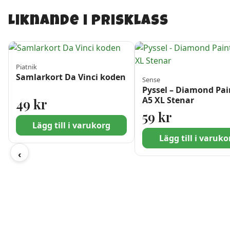
Liknande i prisklass
Piatnik
Samlarkort Da Vinci koden
Sense
Pyssel – Diamond Pai
A5 XL Stenar
49
kr
59
kr
Lägg till i varukorg
Lägg till i varuko
‹