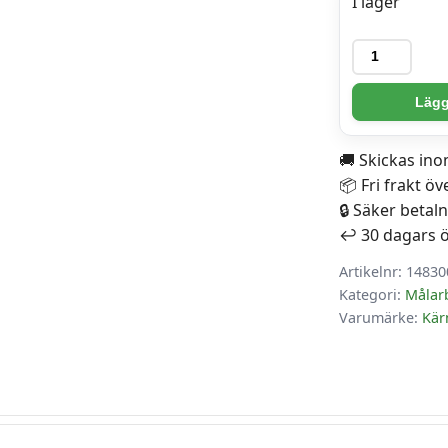
I lager
Målarbok
-
Pokemon
Lägg 
mängd
🚚 Skickas in
📦 Fri frakt öv
🔒 Säker betal
↩️ 30 dagars 
Artikelnr:
14830
Kategori:
Målar
Varumärke:
Kär