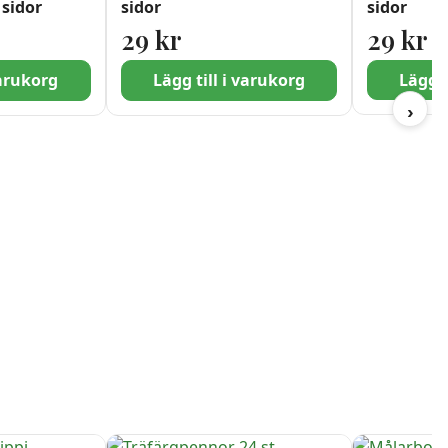
 sidor
sidor
sidor
29
kr
29
kr
varukorg
Lägg till i varukorg
Lägg t
›