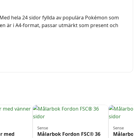
. Med hela 24 sidor fyllda av populära Pokémon som
ken är i A4-format, passar utmärkt som present och
Sense
Sense
or med
Målarbok Fordon FSC® 36
Målarbok 