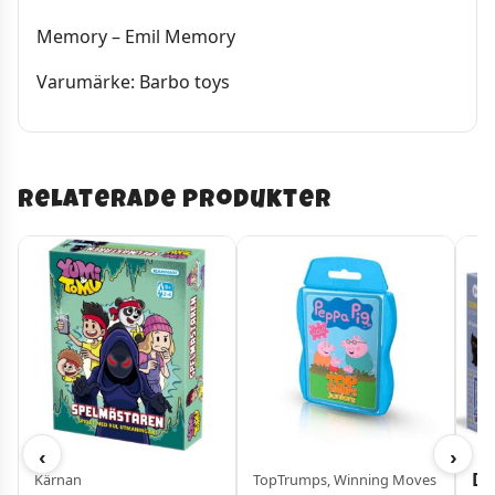
Memory – Emil Memory
Varumärke: Barbo toys
Relaterade produkter
‹
›
Dj
Kärnan
TopTrumps, Winning Moves