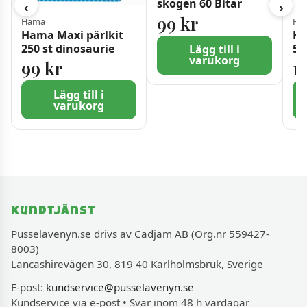
skogen 60 Bitar
‹
›
99
kr
Hama
Ha
Hama Maxi pärlkit
Ha
250 st dinosaurie
50
Lägg till i
varukorg
99
kr
1
Lägg till i
varukorg
Kundtjänst
Pusselavenyn.se drivs av Cadjam AB (Org.nr 559427-
8003)
Lancashirevägen 30, 819 40 Karlholmsbruk, Sverige
E-post:
kundservice@pusselavenyn.se
Kundservice via e-post • Svar inom 48 h vardagar