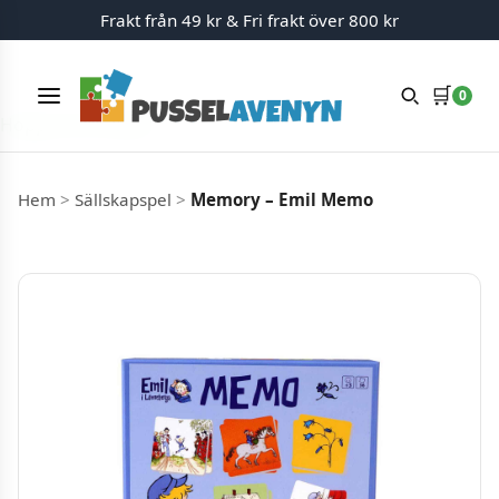
Frakt från 49 kr & Fri frakt över 800 kr
🛒
0
Meny
Hoppa till innehåll
Hem
>
Sällskapspel
>
Memory – Emil Memo