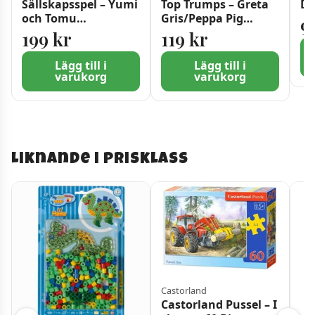
Sällskapsspel – Yumi
Top Trumps – Greta
D
och Tomu
Gris/Peppa Pig
9
spelmästaren
Junior (EN)
199
kr
119
kr
Lägg till i
Lägg till i
varukorg
varukorg
Liknande i prisklass
Castorland
Castorland Pussel – I