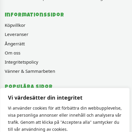
Informationssidor
Köpvillkor
Leveranser
Ångerrätt
Om oss
Integritetspolicy
Vänner & Sammarbeten
Populära sidor
Vi värdesätter din integritet
Varumärken
Fyndhörnan
Vi använder cookies för att förbättra din webbupplevelse,
visa personliga annonser eller innehåll och analysera vår
1000 bitars pussel
trafik. Genom att klicka på "Acceptera alla" samtycker du
Sällskapspel
till vår användning av cookies.