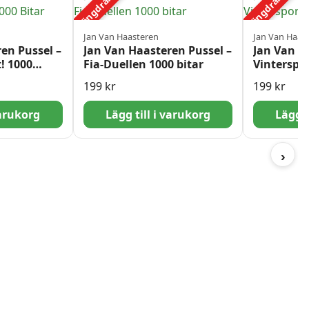
Mängdrabatt
Mängdrabatt
Jan Van Haasteren
Jan Van Haas
en Pussel –
Jan Van Haasteren Pussel –
Jan Van H
! 1000
Fia-Duellen 1000 bitar
Vinterspor
199
kr
199
kr
varukorg
Lägg till i varukorg
Lägg t
›