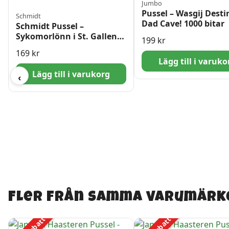
Jumbo
Pussel – Wasgij Desti
Schmidt
Dad Cave! 1000 bitar
Schmidt Pussel –
Sykomorlönn i St. Gallen,
199
kr
Schweiz 1000 bitar
169
kr
Lägg till i varuko
Lägg till i varukorg
‹
Fler från samma varumärk