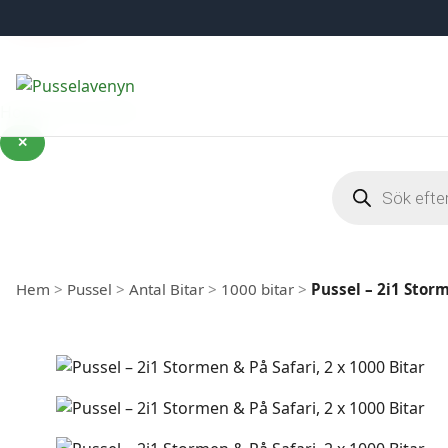
Slut i lager
Slut i lager
Hoppa till innehåll
✕
Produktsöknin
Hem
>
Pussel
>
Antal Bitar
>
1000 bitar
>
Pussel – 2i1 Storm