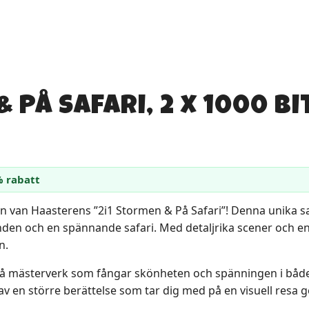
 På Safari, 2 x 1000 Bi
% rabatt
Jan van Haasterens ”2i1 Stormen & På Safari”! Denna unika s
den och en spännande safari. Med detaljrika scener och en
n.
vå mästerverk som fångar skönheten och spänningen i både e
del av en större berättelse som tar dig med på en visuell re