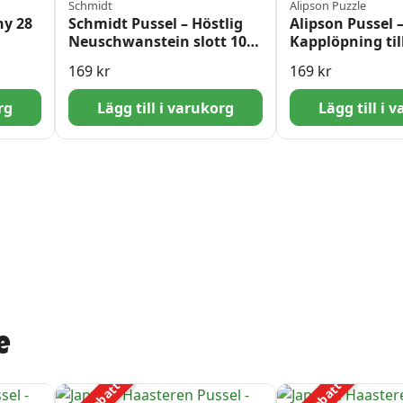
Schmidt
Alipson Puzzle
ny 28
Schmidt Pussel – Höstlig
Alipson Pussel 
Neuschwanstein slott 1000
Kapplöpning til
bitar
1000 bitar
169
kr
169
kr
rg
Lägg till i varukorg
Lägg till i 
e