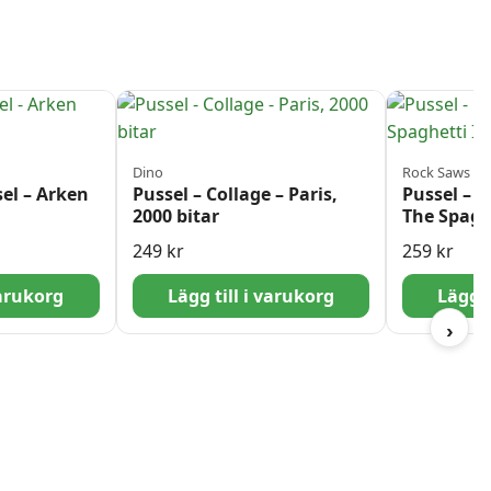
Dino
Rock Saws
el – Arken
Pussel – Collage – Paris,
Pussel – 
2000 bitar
The Spagh
bitar
249
kr
259
kr
varukorg
Lägg till i varukorg
Lägg t
›