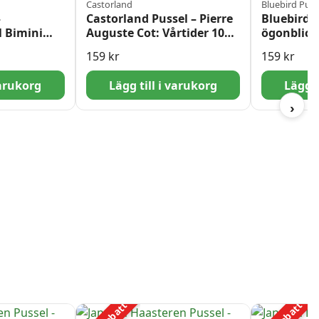
Castorland
Bluebird Puzz
–
Castorland Pussel – Pierre
Bluebird P
l Bimini
Auguste Cot: Vårtider 1000
ögonblick
bitar
Bitar
159
kr
159
kr
varukorg
Lägg till i varukorg
Lägg t
›