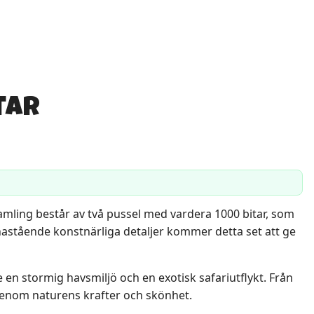
tar
amling består av två pussel med vardera 1000 bitar, som
astående konstnärliga detaljer kommer detta set att ge
n stormig havsmiljö och en exotisk safariutflykt. Från
sa genom naturens krafter och skönhet.