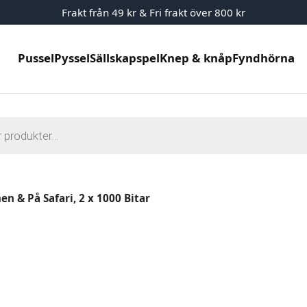
Frakt från 49 kr & Fri frakt över 800 kr
Pussel
Pyssel
Sällskapspel
Knep & knåp
Fyndhörna
g
en & På Safari, 2 x 1000 Bitar