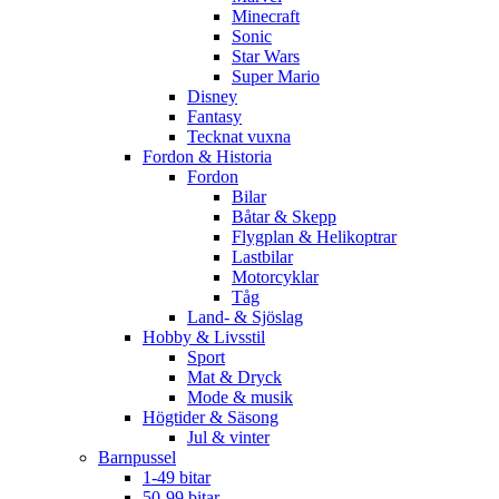
Minecraft
Sonic
Star Wars
Super Mario
Disney
Fantasy
Tecknat vuxna
Fordon & Historia
Fordon
Bilar
Båtar & Skepp
Flygplan & Helikoptrar
Lastbilar
Motorcyklar
Tåg
Land- & Sjöslag
Hobby & Livsstil
Sport
Mat & Dryck
Mode & musik
Högtider & Säsong
Jul & vinter
Barnpussel
1-49 bitar
50-99 bitar