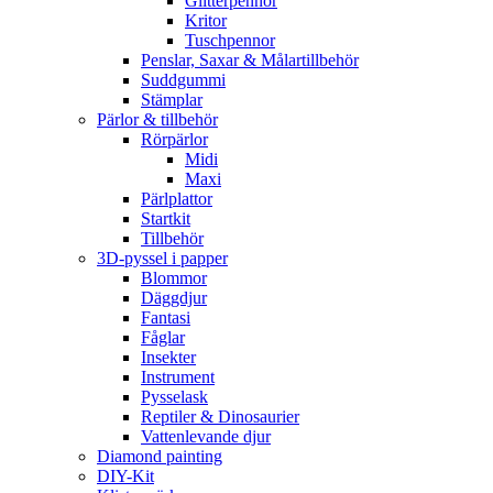
Glitterpennor
Kritor
Tuschpennor
Penslar, Saxar & Målartillbehör
Suddgummi
Stämplar
Pärlor & tillbehör
Rörpärlor
Midi
Maxi
Pärlplattor
Startkit
Tillbehör
3D-pyssel i papper
Blommor
Däggdjur
Fantasi
Fåglar
Insekter
Instrument
Pysselask
Reptiler & Dinosaurier
Vattenlevande djur
Diamond painting
DIY-Kit