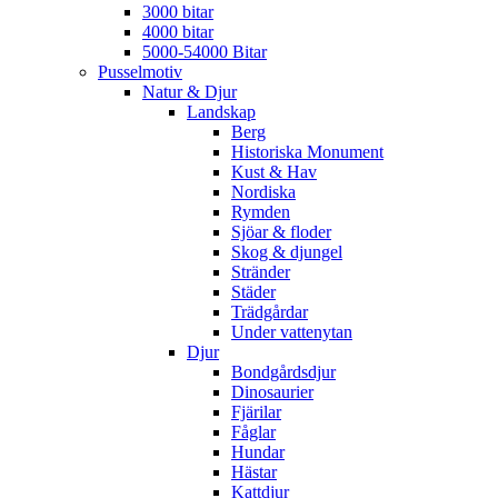
3000 bitar
4000 bitar
5000-54000 Bitar
Pusselmotiv
Natur & Djur
Landskap
Berg
Historiska Monument
Kust & Hav
Nordiska
Rymden
Sjöar & floder
Skog & djungel
Stränder
Städer
Trädgårdar
Under vattenytan
Djur
Bondgårdsdjur
Dinosaurier
Fjärilar
Fåglar
Hundar
Hästar
Kattdjur