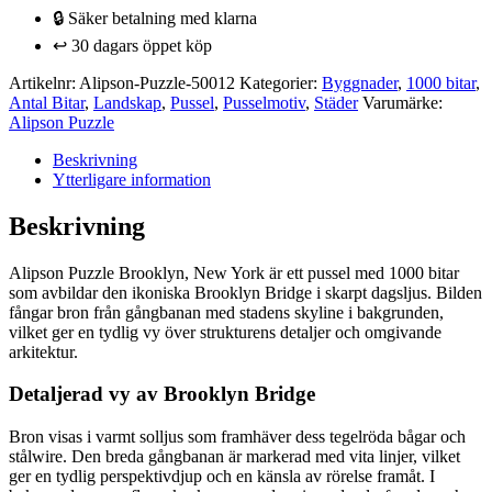
New
🔒 Säker betalning med klarna
York
1000
↩️ 30 dagars öppet köp
bitar
mängd
Artikelnr:
Alipson-Puzzle-50012
Kategorier:
Byggnader
,
1000 bitar
,
Antal Bitar
,
Landskap
,
Pussel
,
Pusselmotiv
,
Städer
Varumärke:
Alipson Puzzle
Beskrivning
Ytterligare information
Beskrivning
Alipson Puzzle Brooklyn, New York är ett pussel med 1000 bitar
som avbildar den ikoniska Brooklyn Bridge i skarpt dagsljus. Bilden
fångar bron från gångbanan med stadens skyline i bakgrunden,
vilket ger en tydlig vy över strukturens detaljer och omgivande
arkitektur.
Detaljerad vy av Brooklyn Bridge
Bron visas i varmt solljus som framhäver dess tegelröda bågar och
stålwire. Den breda gångbanan är markerad med vita linjer, vilket
ger en tydlig perspektivdjup och en känsla av rörelse framåt. I