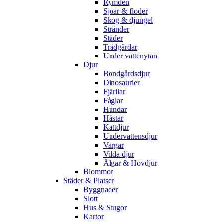
Rymden
Sjöar & floder
Skog & djungel
Stränder
Städer
Trädgårdar
Under vattenytan
Djur
Bondgårdsdjur
Dinosaurier
Fjärilar
Fåglar
Hundar
Hästar
Kattdjur
Undervattensdjur
Vargar
Vilda djur
Älgar & Hovdjur
Blommor
Städer & Platser
Byggnader
Slott
Hus & Stugor
Kartor