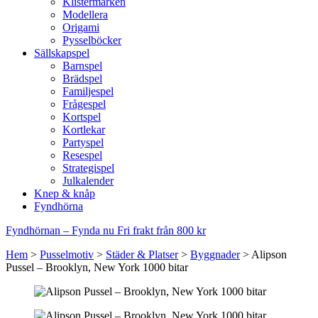
Klistermärken
Modellera
Origami
Pysselböcker
Sällskapspel
Barnspel
Brädspel
Familjespel
Frågespel
Kortspel
Kortlekar
Partyspel
Resespel
Strategispel
Julkalender
Knep & knåp
Fyndhörna
Fyndhörnan – Fynda nu
Fri frakt från 800 kr
Hem
>
Pusselmotiv
>
Städer & Platser
>
Byggnader
>
Alipson
Pussel – Brooklyn, New York 1000 bitar