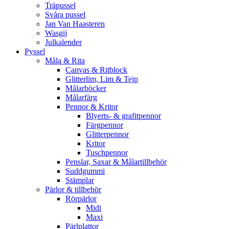
Träpussel
Svåra pussel
Jan Van Haasteren
Wasgij
Julkalender
Pyssel
Måla & Rita
Canvas & Ritblock
Glitterlim, Lim & Tejp
Målarböcker
Målarfärg
Pennor & Kritor
Blyerts- & grafitpennor
Färgpennor
Glitterpennor
Kritor
Tuschpennor
Penslar, Saxar & Målartillbehör
Suddgummi
Stämplar
Pärlor & tillbehör
Rörpärlor
Midi
Maxi
Pärlplattor