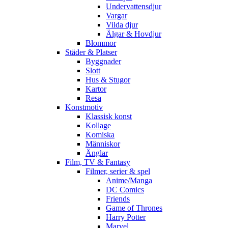
Undervattensdjur
Vargar
Vilda djur
Älgar & Hovdjur
Blommor
Städer & Platser
Byggnader
Slott
Hus & Stugor
Kartor
Resa
Konstmotiv
Klassisk konst
Kollage
Komiska
Människor
Änglar
Film, TV & Fantasy
Filmer, serier & spel
Anime/Manga
DC Comics
Friends
Game of Thrones
Harry Potter
Marvel