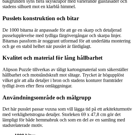
bakgrunden syns flera skyskrapor med varierande glasfasader och
stadens silhuett mot en klarblå himmel.
Pusslets konstruktion och bitar
De 1000 bitarna är anpassade för att ge en skarp och detaljerad
pusselupplevelse med tydliga färgövergångar och skarpa linjer.
Bitarnas passform är noggrant utformad för att underlätta montering
och ge en stabil helhet när pusslet är färdiglagt.
Kvalitet och material för lång hållbarhet
Alipson Puzzle tillverkas av tåligt kartongmaterial som säkerställer
hållbarhet och motståndskraft mot slitage. Trycket är högupplöst
vilket gör att alla detaljer i bron och stadens konturer framträder
tydligt även efter flera omläggningar.
Användningsområde och målgrupp
Det här pusslet passar vuxna som vill lägga tid på ett arkitekturmotiv
med verklighetstrogna detaljer. Storleken 69 x 47,8 cm gör det
lämpligt för både hemmabruk och som en del av en samling med
stadsrelaterade motiv.