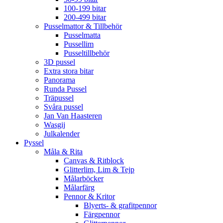
100-199 bitar
200-499 bitar
Pusselmattor & Tillbehör
Pusselmatta
Pussellim
Pusseltillbehör
3D pussel
Extra stora bitar
Panorama
Runda Pussel
Träpussel
Svåra pussel
Jan Van Haasteren
Wasgij
Julkalender
Pyssel
Måla & Rita
Canvas & Ritblock
Glitterlim, Lim & Tejp
Målarböcker
Målarfärg
Pennor & Kritor
Blyerts- & grafitpennor
Färgpennor