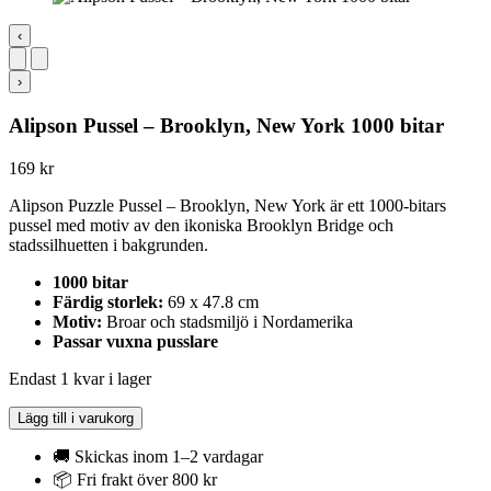
‹
›
Alipson Pussel – Brooklyn, New York 1000 bitar
169
kr
Alipson Puzzle Pussel – Brooklyn, New York är ett 1000-bitars
pussel med motiv av den ikoniska Brooklyn Bridge och
stadssilhuetten i bakgrunden.
1000 bitar
Färdig storlek:
69 x 47.8 cm
Motiv:
Broar och stadsmiljö i Nordamerika
Passar vuxna pusslare
Endast 1 kvar i lager
Alipson
Lägg till i varukorg
Pussel
-
🚚 Skickas inom 1–2 vardagar
Brooklyn,
📦 Fri frakt över 800 kr