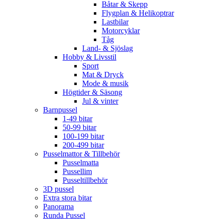
Båtar & Skepp
Flygplan & Helikoptrar
Lastbilar
Motorcyklar
Tåg
Land- & Sjöslag
Hobby & Livsstil
Sport
Mat & Dryck
Mode & musik
Högtider & Säsong
Jul & vinter
Barnpussel
1-49 bitar
50-99 bitar
100-199 bitar
200-499 bitar
Pusselmattor & Tillbehör
Pusselmatta
Pussellim
Pusseltillbehör
3D pussel
Extra stora bitar
Panorama
Runda Pussel