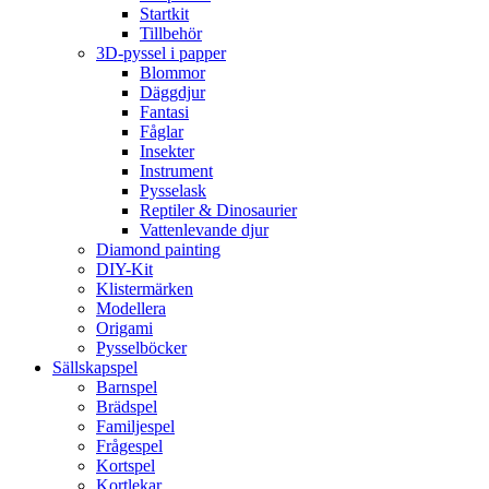
Startkit
Tillbehör
3D-pyssel i papper
Blommor
Däggdjur
Fantasi
Fåglar
Insekter
Instrument
Pysselask
Reptiler & Dinosaurier
Vattenlevande djur
Diamond painting
DIY-Kit
Klistermärken
Modellera
Origami
Pysselböcker
Sällskapspel
Barnspel
Brädspel
Familjespel
Frågespel
Kortspel
Kortlekar