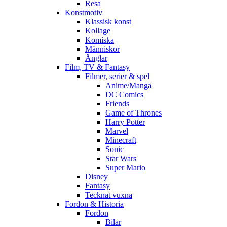
Resa
Konstmotiv
Klassisk konst
Kollage
Komiska
Människor
Änglar
Film, TV & Fantasy
Filmer, serier & spel
Anime/Manga
DC Comics
Friends
Game of Thrones
Harry Potter
Marvel
Minecraft
Sonic
Star Wars
Super Mario
Disney
Fantasy
Tecknat vuxna
Fordon & Historia
Fordon
Bilar