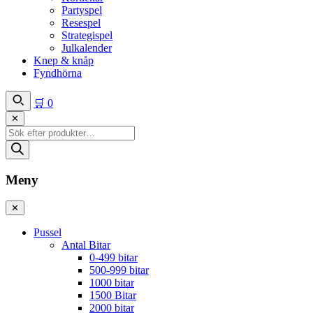
Partyspel
Resespel
Strategispel
Julkalender
Knep & knåp
Fyndhörna
🛒
0
✕
Produktsökning
Meny
✕
Pussel
Antal Bitar
0-499 bitar
500-999 bitar
1000 bitar
1500 Bitar
2000 bitar