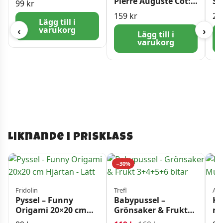
Pierre Auguste Cot:
Sa
99
kr
Vårtider 1000 bitar
Fr
159
kr
24
Lägg till i
varukorg
‹
›
Lägg till i
varukorg
Liknande i prisklass
−30%
Fridolin
Trefl
Alg
Pyssel – Funny
Babypussel –
Ko
Origami 20×20 cm
Grönsaker & Frukt
me
Hjärtan – Lätt
3+4+5+6 bitar