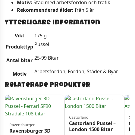
Motiv:
Stad med arbetsfordon och trafik
Rekommenderad ålder:
från 5 år
Ytterligare information
Vikt
175 g
Pussel
Produkttyp
25-99 Bitar
Antal bitar
Arbetsfordon, Fordon, Städer & Byar
Motiv
Relaterade produkter
Castorland
Cas
Castorland Pussel –
Ca
Ravensburger
London 1500 Bitar
K-
Ravensburger 3D