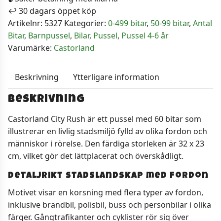
↩️ 30 dagars öppet köp
Artikelnr:
5327
Kategorier:
0-499 bitar
,
50-99 bitar
,
Antal
Bitar
,
Barnpussel
,
Bilar
,
Pussel
,
Pussel 4-6 år
Varumärke:
Castorland
Beskrivning
Ytterligare information
Beskrivning
Castorland City Rush är ett pussel med 60 bitar som
illustrerar en livlig stadsmiljö fylld av olika fordon och
människor i rörelse. Den färdiga storleken är 32 x 23
cm, vilket gör det lättplacerat och överskådligt.
Detaljrikt stadslandskap med fordon
Motivet visar en korsning med flera typer av fordon,
inklusive brandbil, polisbil, buss och personbilar i olika
färger. Gångtrafikanter och cyklister rör sig över