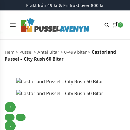
Frakt från 49 kr & Fri frakt över 800 kr
Slut i lager
Slut i lager
🛒
0
Meny
Hoppa till innehåll
Hem
>
Pussel
>
Antal Bitar
>
0-499 bitar
>
Castorland
Pussel – City Rush 60 Bitar
‹
›