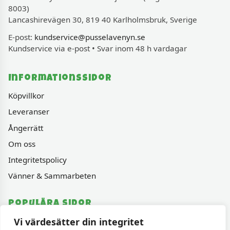
8003)
Lancashirevägen 30, 819 40 Karlholmsbruk, Sverige
E-post:
kundservice@pusselavenyn.se
Kundservice via e-post • Svar inom 48 h vardagar
Informationssidor
Köpvillkor
Leveranser
Ångerrätt
Om oss
Integritetspolicy
Vänner & Sammarbeten
Populära sidor
Vi värdesätter din integritet
Varumärken