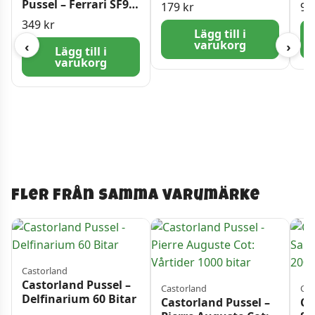
Pussel – Ferrari SF90
179
kr
9
Stradale 108 bitar
349
kr
Lägg till i
varukorg
‹
›
Lägg till i
varukorg
Fler från samma varumärke
Castorland
Castorland Pussel –
Castorland
Cas
Delfinarium 60 Bitar
Castorland Pussel –
Ca