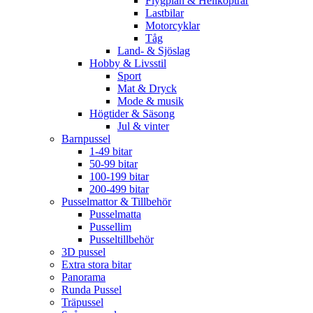
Flygplan & Helikoptrar
Lastbilar
Motorcyklar
Tåg
Land- & Sjöslag
Hobby & Livsstil
Sport
Mat & Dryck
Mode & musik
Högtider & Säsong
Jul & vinter
Barnpussel
1-49 bitar
50-99 bitar
100-199 bitar
200-499 bitar
Pusselmattor & Tillbehör
Pusselmatta
Pussellim
Pusseltillbehör
3D pussel
Extra stora bitar
Panorama
Runda Pussel
Träpussel