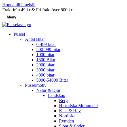
Hoppa till innehåll
Frakt från 49 kr & Fri frakt över 800 kr
Meny
Pussel
Antal Bitar
0-499 bitar
500-999 bitar
1000 bitar
1500 Bitar
2000 bitar
3000 bitar
4000 bitar
5000-54000 Bitar
Pusselmotiv
Natur & Djur
Landskap
Berg
Historiska Monument
Kust & Hav
Nordiska
Rymden
Sjöar & floder