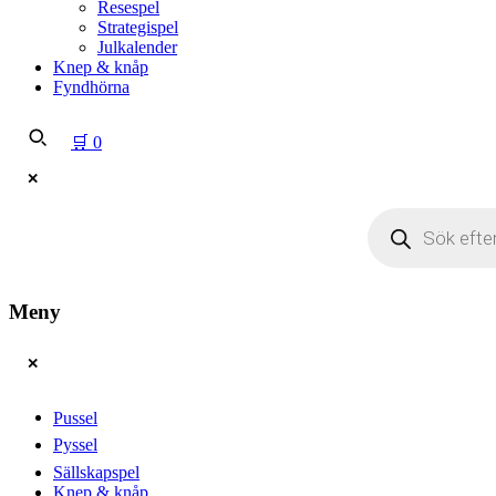
Resespel
Strategispel
Julkalender
Knep & knåp
Fyndhörna
🛒
0
✕
Produktsökning
Meny
✕
Pussel
Pyssel
Sällskapspel
Knep & knåp