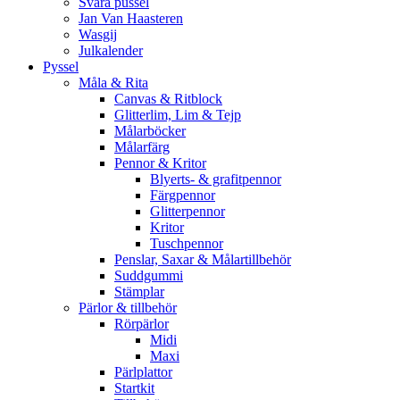
Svåra pussel
Jan Van Haasteren
Wasgij
Julkalender
Pyssel
Måla & Rita
Canvas & Ritblock
Glitterlim, Lim & Tejp
Målarböcker
Målarfärg
Pennor & Kritor
Blyerts- & grafitpennor
Färgpennor
Glitterpennor
Kritor
Tuschpennor
Penslar, Saxar & Målartillbehör
Suddgummi
Stämplar
Pärlor & tillbehör
Rörpärlor
Midi
Maxi
Pärlplattor
Startkit