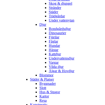
Skog & djungel
Stränder
Städer
Trädgårdar
Under vattenytan
Djur
Bondgårdsdjur
Dinosaurier
Fjärilar
Fåglar
Hundar
Hästar
Kattdjur
Undervattensdjur
Vargar
Vilda djur
Älgar & Hovdjur
Blommor
Städer & Platser
Byggnader
Slott
Hus & Stugor
Kartor
Resa
Konstmotiv