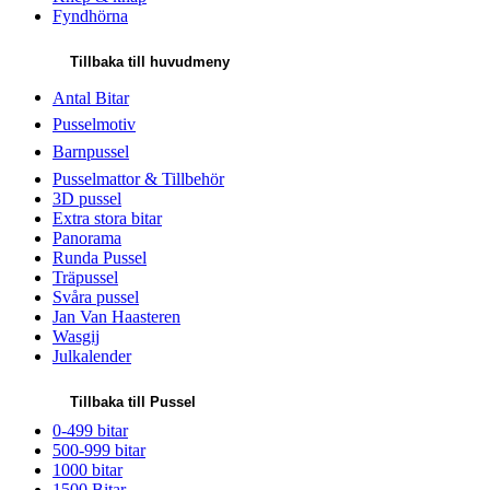
Fyndhörna
Tillbaka till huvudmeny
Antal Bitar
Pusselmotiv
Barnpussel
Pusselmattor & Tillbehör
3D pussel
Extra stora bitar
Panorama
Runda Pussel
Träpussel
Svåra pussel
Jan Van Haasteren
Wasgij
Julkalender
Tillbaka till Pussel
0-499 bitar
500-999 bitar
1000 bitar
1500 Bitar