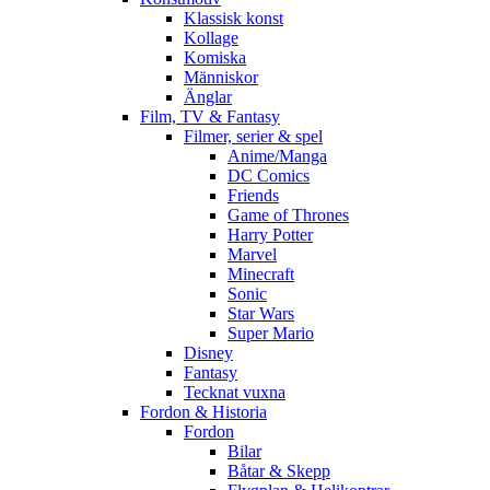
Klassisk konst
Kollage
Komiska
Människor
Änglar
Film, TV & Fantasy
Filmer, serier & spel
Anime/Manga
DC Comics
Friends
Game of Thrones
Harry Potter
Marvel
Minecraft
Sonic
Star Wars
Super Mario
Disney
Fantasy
Tecknat vuxna
Fordon & Historia
Fordon
Bilar
Båtar & Skepp