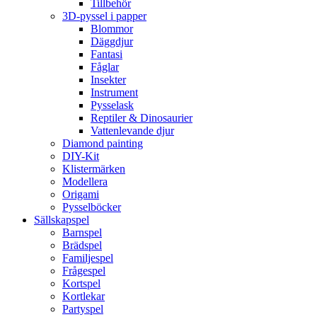
Tillbehör
3D-pyssel i papper
Blommor
Däggdjur
Fantasi
Fåglar
Insekter
Instrument
Pysselask
Reptiler & Dinosaurier
Vattenlevande djur
Diamond painting
DIY-Kit
Klistermärken
Modellera
Origami
Pysselböcker
Sällskapspel
Barnspel
Brädspel
Familjespel
Frågespel
Kortspel
Kortlekar
Partyspel