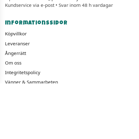
Kundservice via e-post • Svar inom 48 h vardagar
Informationssidor
Köpvillkor
Leveranser
Ångerrätt
Om oss
Integritetspolicy
Vänner & Sammarbeten
Populära sidor
Varumärken
Fyndhörnan
1000 bitars pussel
Sällskapspel