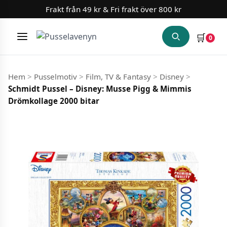
Frakt från 49 kr & Fri frakt över 800 kr
Slut i lager
Slut i lager
🛒
0
Meny
Hoppa till innehåll
Hem
>
Pusselmotiv
>
Film, TV & Fantasy
>
Disney
>
Schmidt Pussel – Disney: Musse Pigg & Mimmis
Drömkollage 2000 bitar