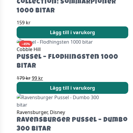
Collection: Sommarpioner
1000 bitar
159
kr
Lägg till i varukorg
−45%
Cobble Hill
Pussel – Flodhingsten 1000
bitar
Det
Det
179
kr
99
kr
ursprungliga
nuvarande
Lägg till i varukorg
priset
priset
var:
är:
179 kr.
99 kr.
Ravensburger, Disney
Ravensburger Pussel – Dumbo
300 bitar